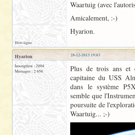
Waartuig (avec l'autori
Amicalement, :-)
Hyarion.
Hors ligne
28-12-2013 19:03
Hyarion
Inscription : 2004
Plus de trois ans et 
Messages : 2 656
capitaine du USS Al
dans le système P5X
semble que l'Instrumen
poursuite de l'explorat
Waartuig... ;-)