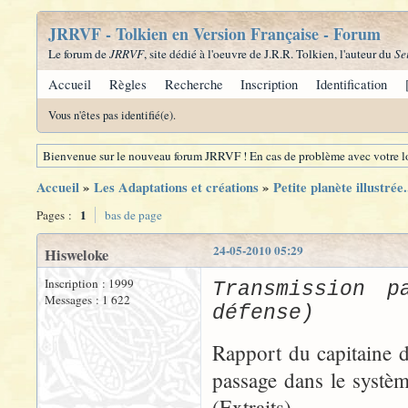
JRRVF - Tolkien en Version Française - Forum
Le forum de
JRRVF
, site dédié à l'oeuvre de J.R.R. Tolkien, l'auteur du
Se
Accueil
Règles
Recherche
Inscription
Identification
Vous n'êtes pas identifié(e).
Bienvenue sur le nouveau forum JRRVF ! En cas de problème avec votre lo
Accueil
»
Les Adaptations et créations
»
Petite planète illustrée.
1
Pages :
bas de page
24-05-2010 05:29
Hisweloke
Inscription : 1999
Transmission p
Messages : 1 622
défense)
Rapport du capitaine
passage dans le syst
(Extraits).