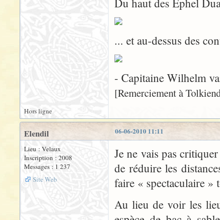
Du haut des Ephel Duat
... et au-dessus des co
- Capitaine Wilhelm v
[Remerciement à Tolkiendi
Hors ligne
06-06-2010 11:11
Elendil
Lieu : Velaux
Je ne vais pas critiquer
Inscription : 2008
de réduire les distanc
Messages : 1 237
Site Web
faire « spectaculaire » 
Au lieu de voir les li
espèce de bac à sable