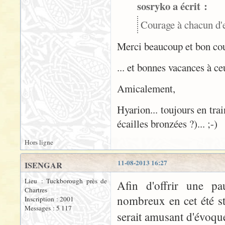
sosryko a écrit :
Courage à chacun d'e
Merci beaucoup et bon cour
... et bonnes vacances à ce
Amicalement,
Hyarion... toujours en trai
écailles bronzées ?)... ;-)
Hors ligne
11-08-2013 16:27
ISENGAR
Lieu : Tuckborough près de
Afin d'offrir une pau
Chartres
nombreux en cet été st
Inscription : 2001
Messages : 5 117
serait amusant d'évoq