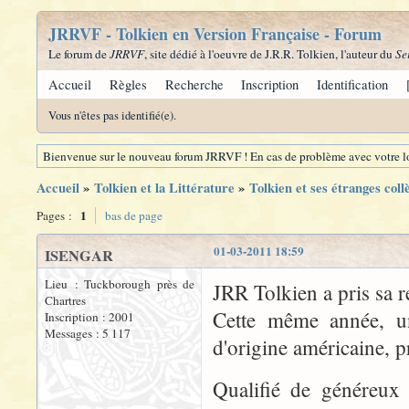
JRRVF - Tolkien en Version Française - Forum
Le forum de
JRRVF
, site dédié à l'oeuvre de J.R.R. Tolkien, l'auteur du
Se
Accueil
Règles
Recherche
Inscription
Identification
Vous n'êtes pas identifié(e).
Bienvenue sur le nouveau forum JRRVF ! En cas de problème avec votre lo
Accueil
»
Tolkien et la Littérature
»
Tolkien et ses étranges coll
1
Pages :
bas de page
01-03-2011 18:59
ISENGAR
Lieu : Tuckborough près de
JRR Tolkien a pris sa re
Chartres
Cette même année, u
Inscription : 2001
Messages : 5 117
d'origine américaine, pr
Qualifié de généreux