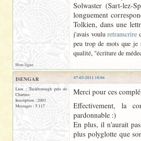
Solwaster (Sart-lez-S
longuement correspond
Tolkien, dans une let
j'avais voulu
retranscrire
d
peu trop de mots que je 
qualité, "écriture de médec
Hors ligne
07-03-2011 18:06
ISENGAR
Lieu : Tuckborough près de
Merci pour ces complém
Chartres
Inscription : 2001
Effectivement, la 
Messages : 5 117
pardonnable :)
En plus, il n'aurait p
plus polyglotte que so