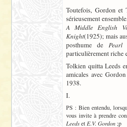
Toutefois, Gordon et T
sérieusement ensemble, e
A Middle English V
Knight
(1925); mais au
Pearl
posthume de
(
particulièrement riche 
Tolkien quitta Leeds e
amicales avec Gordon 
1938.
I.
PS : Bien entendu, lorsq
vous invite à prendre con
Leeds
et
E.V. Gordon
;p