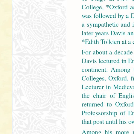
College, *Oxford a
was followed by a 
a sympathetic and i
later years Davis a
*Edith Tolkien at a 
For about a decade
Davis lectured in En
continent. Among 
Colleges, Oxford,
Lecturer in Mediev
the chair of Engl
returned to Oxfor
Professorship of E
that post until his 
Among his more no