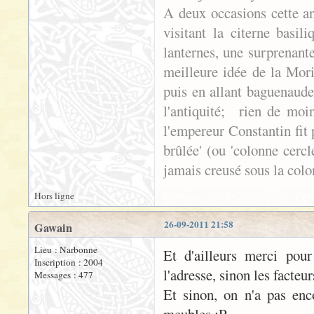
A deux occasions cette an
visitant la citerne basil
lanternes, une surprenant
meilleure idée de la Mori
puis en allant baguenauder
l'antiquité; rien de moi
l'empereur Constantin fit 
brûlée' (ou 'colonne cerc
jamais creusé sous la colon
Hors ligne
26-09-2011 21:58
Gawain
Lieu : Narbonne
Et d'ailleurs merci pour
Inscription : 2004
l'adresse, sinon les facteu
Messages : 477
Et sinon, on n'a pas enc