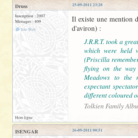
25-09-2011 23:28
Druss
Inscription : 2007
Il existe une mention 
Messages : 409
d'aviron) :
Site Web
J.R.R.T. took a grea
which were held w
(Priscilla remember
flying on the wa
Meadows to the r
expectant spectator
different coloured o
Tolkien Family Alb
Hors ligne
26-09-2011 00:51
ISENGAR