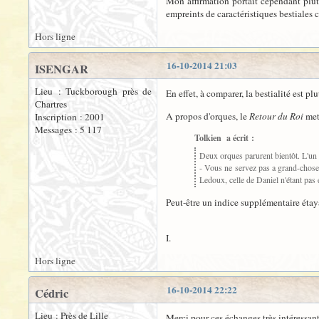
Mon affirmation portait cependant plutô
empreints de caractéristiques bestiales
Hors ligne
16-10-2014 21:03
ISENGAR
Lieu : Tuckborough près de
En effet, à comparer, la bestialité est p
Chartres
A propos d'orques, le
Retour du Roi
met 
Inscription : 2001
Messages : 5 117
Tolkien a écrit :
Deux orques parurent bientôt. L'un ét
- Vous ne servez pas a grand-chose
Ledoux, celle de Daniel n'étant pas
Peut-être un indice supplémentaire étaya
I.
Hors ligne
16-10-2014 22:22
Cédric
Lieu : Près de Lille
Merci pour ces échanges très intéressant