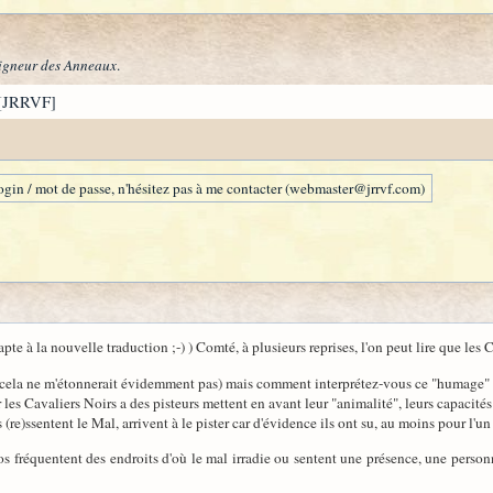
igneur des Anneaux
.
[JRRVF]
gin / mot de passe, n'hésitez pas à me contacter (webmaster@jrrvf.com)
pte à la nouvelle traduction ;-) ) Comté, à plusieurs reprises, l'on peut lire que les C
ué (cela ne m'étonnerait évidemment pas) mais comment interprétez-vous ce "humage"
 les Cavaliers Noirs a des pisteurs mettent en avant leur "animalité", leurs capacités 
(re)ssentent le Mal, arrivent à le pister car d'évidence ils ont su, au moins pour l'u
ros fréquentent des endroits d'où le mal irradie ou sentent une présence, une person