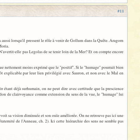
#11
s aussi lorsqu'il pressent le rôle à venir de Gollum dans la Quête. Aragorn
Moria.
 N'avertit-elle pas Legolas de se tenir loin de la Mer? Et on compte encore
que nettement moins exprimé que le "positif". Si le "humage" pourrait bien
ôt explicable par leur lien privilégié avec Sauron, et non avec le Mal en
in
étant déjà surhumain, on ne peut dire avec certitude que la prescience
ce don de clairvoyance comme extension du sens de la vue, le "humage" lui
l voit sa vision diminuée et son ouïe améliorée. On ne retrouve pas ici une
aternité de l'Anneau, ch. 2). Ici cette hiérarchie des sens ne semble pas