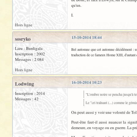
qu'un.
I.
Hors ligne
15-10-2014 18:44
sosryko
Lieu : Burdigala
Bel automne que cet automne décidément : u
Inscription : 2002
traduction de ce fameux Home XIII, d'autant 
Messages : 2 084
Hors ligne
16-10-2014 10:23
Lodwing
Inscription : 2014
"L'ombre noire se pencha jusqu'à ter
Messages : 42
Le "cri traînant (...) comme le gémi
On peut aussi y voir une volonté de Tolk
Peut-être faut-il aussi nuancer la sign
demeure, en voyage ou en guerre. La pré