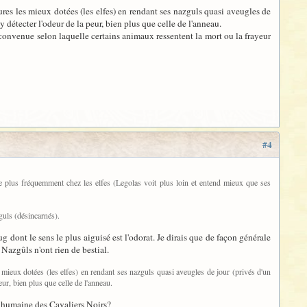
tures les mieux dotées (les elfes) en rendant ses nazguls quasi aveugles de
'y détecter l'odeur de la peur, bien plus que celle de l'anneau.
e convenue selon laquelle certains animaux ressentent la mort ou la frayeur
#4
ouve plus fréquemment chez les elfes (Legolas voit plus loin et entend mieux que ses
guls (désincarnés).
 dont le sens le plus aiguisé est l'odorat. Je dirais que de façon générale
Nazgûls n'ont rien de bestial.
es mieux dotées (les elfes) en rendant ses nazguls quasi aveugles de jour (privés d'un
peur, bien plus que celle de l'anneau.
ne humaine des Cavaliers Noirs?