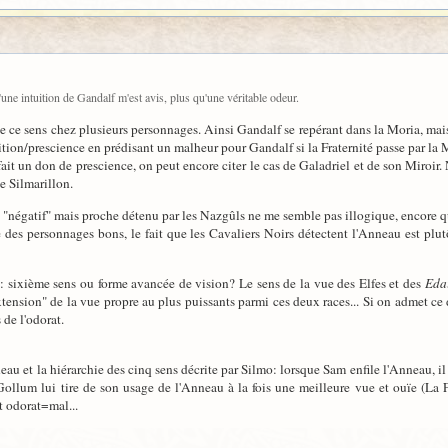
une intuition de Gandalf m'est avis, plus qu'une véritable odeur.
 de ce sens chez plusieurs personnages. Ainsi Gandalf se repérant dans la Moria, mai
uition/prescience en prédisant un malheur pour Gandalf si la Fraternité passe par la 
ait un don de prescience, on peut encore citer le cas de Galadriel et de son Miroir.
 Silmarillon.
ns "négatif" mais proche détenu par les Nazgûls ne me semble pas illogique, encore 
e des personnages bons, le fait que les Cavaliers Noirs détectent l'Anneau est plut
e: sixième sens ou forme avancée de vision? Le sens de la vue des Elfes et des
Eda
extension" de la vue propre au plus puissants parmi ces deux races... Si on admet 
 de l'odorat.
neau et la hiérarchie des cinq sens décrite par Silmo: lorsque Sam enfile l'Anneau, i
llum lui tire de son usage de l'Anneau à la fois une meilleure vue et ouïe (La Fr
t odorat=mal...