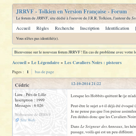
JRRVF - Tolkien en Version Française - Forum
Le forum de
JRRVF
, site dédié à l'oeuvre de J.R.R. Tolkien, l'auteur du
Se
Accueil
Règles
Recherche
Inscription
Identification
Vous n'êtes pas identifié(e).
Bienvenue sur le nouveau forum JRRVF ! En cas de problème avec votre lo
Accueil
»
Le Légendaire
»
Les Cavaliers Noirs : pisteurs
1
Pages :
bas de page
12-10-2014 21:22
Cédric
Lieu : Près de Lille
le
Lorsque les Hobbits quittent
(je m'ada
Inscription : 1999
Messages : 6 026
Peut-être le sujet a-t-il déjà été évoq
Je ne pense pas que l'on puisse assimiler
Webmestre de JRRVF
J'en déduis donc que les Cavaliers Noirs 
Site Web
Dans
Le Seigneur des Anneaux
, les hé
passage, voilà qui est un peu différent.