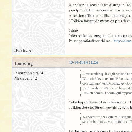
A choisir un sens qui les distingue, Tol
jour (privés d'un sens noble) mais avec un
Attention : Tolkien utilise une image (i
( Tolkien faisant de même en plus dével
Silmo
(hiérarchie des sens parfaitement contes
Pour approfondir ce thème :
http://clar
Hors ligne
15-10-2014 11:26
Lodwing
Inscription : 2014
Il me semble qu'il s'agit plutôt d'une
Messages : 42
D'un côté les sens 'nobles' ou 'sup
compagnons) ou bien chez les Gond
Plus bas dans cette hiérarchie sont l
Puis en dernier, l'odorat qui rappr
Cette hypothèse est très intéressante... 
Tolkien dote les êtres mauvais de sens h
A choisir un sens qui les distingue,
sens noble) mais avec un odorat affuté
Le "humage" reste cependant un sens asse