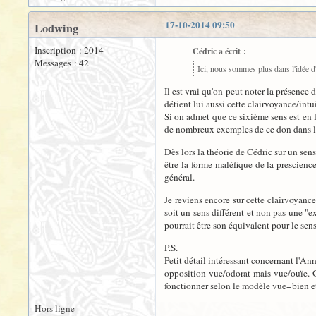
17-10-2014 09:50
Lodwing
Inscription : 2014
Cédric a écrit :
Messages : 42
Ici, nous sommes plus dans l'idée d'
Il est vrai qu'on peut noter la présence
détient lui aussi cette clairvoyance/int
Si on admet que ce sixième sens est en f
de nombreux exemples de ce don dans le
Dès lors la théorie de Cédric sur un se
être la forme maléfique de la prescienc
général.
Je reviens encore sur cette clairvoyanc
soit un sens différent et non pas une "
pourrait être son équivalent pour le sens
P.S.
Petit détail intéressant concernant l'An
opposition vue/odorat mais vue/ouïe. Go
fonctionner selon le modèle vue=bien e
Hors ligne