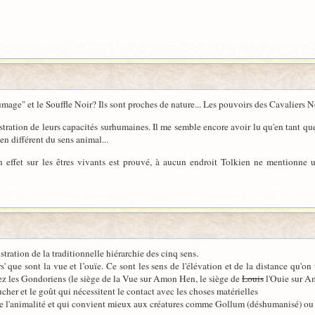
humage" et le Souffle Noir? Ils sont proches de nature... Les pouvoirs des Cavaliers 
lustration de leurs capacités surhumaines. Il me semble encore avoir lu qu'en tant 
ien différent du sens animal...
n effet sur les êtres vivants est prouvé, à aucun endroit Tolkien ne mentionne un
ustration de la traditionnelle hiérarchie des cinq sens.
rs' que sont la vue et l’ouïe. Ce sont les sens de l'élévation et de la distance qu'
 les Gondoriens (le siège de la Vue sur Amon Hen, le siège de
Louis
l'Ouie sur A
ucher et le goût qui nécessitent le contact avec les choses matérielles
 de l'animalité et qui convient mieux aux créatures comme Gollum (déshumanisé) ou 