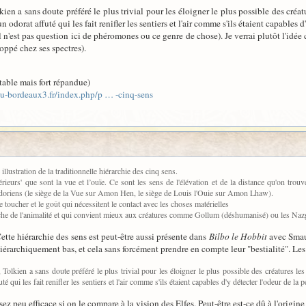
kien a sans doute préféré le plus trivial pour les éloigner le plus possible des créa
 odorat affuté qui les fait renifler les sentiers et l'air comme s'ils étaient capables d
l n'est pas question ici de phéromones ou ce genre de chose). Je verrai plutôt l'idé
oppé chez ses spectres).
table mais fort répandue)
e.u-bordeaux3.fr/index.php/p … -cinq-sens
 illustration de la traditionnelle hiérarchie des cinq sens.
érieurs' que sont la vue et l’ouïe. Ce sont les sens de l'élévation et de la distance qu'on tr
oriens (le siège de la Vue sur Amon Hen, le siège de Louis l'Ouie sur Amon Lhaw).
e toucher et le goût qui nécessitent le contact avec les choses matérielles
oche de l'animalité et qui convient mieux aux créatures comme Gollum (déshumanisé) ou les Naz
Cette hiérarchie des sens est peut-être aussi présente dans
Bilbo le Hobbit
avec Smaug
iérarchiquement bas, et cela sans forcément prendre en compte leur "bestialité". Les 
 Tolkien a sans doute préféré le plus trivial pour les éloigner le plus possible des créatures l
 qui les fait renifler les sentiers et l'air comme s'ils étaient capables d'y détecter l'odeur de la 
z peu efficace si on le compare à la vision des Elfes. Peut-être est-ce dû à l'origi