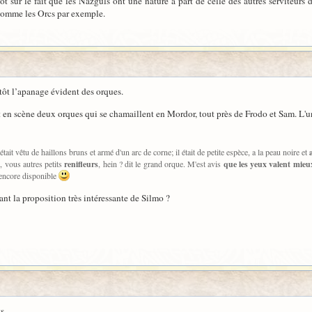
t sur le fait que les Nazgûls ont une nature à part de celle des autres serviteur
 comme les Orcs par exemple.
lutôt l’apanage évident des orques.
en scène deux orques qui se chamaillent en Mordor, tout près de Frodo et Sam. L'un d
ait vêtu de haillons bruns et armé d'un arc de corne; il était de petite espèce, a la peau noire et
, vous autres petits
renifleurs
, hein ? dit le grand orque. M'est avis
que les yeux valent mie
 encore disponible
nt la proposition très intéressante de Silmo ?
s.