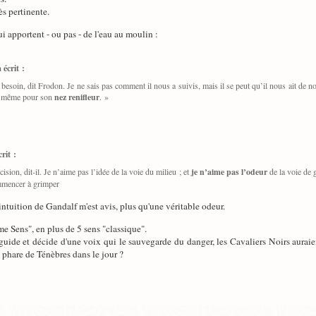
ès pertinente.
ui apportent - ou pas - de l'eau au moulin :
écrit :
besoin, dit Frodon. Je ne sais pas comment il nous a suivis, mais il se peut qu’il nous ait de n
r, même pour son
nez renifleur
. »
rit :
ision, dit-il. Je n’aime pas l’idée de la voie du milieu ; et
je n’aime pas l’odeur
de la voie de g
ommencer à grimper
intuition de Gandalf m'est avis, plus qu'une véritable odeur.
me Sens", en plus de 5 sens "classique".
guide et décide d'une voix qui le sauvegarde du danger, les Cavaliers Noirs auraien
 phare de Ténèbres dans le jour ?