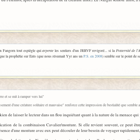
n Fangorn tout espiègle qui
arpente
les sentiers d'un JRRVF revigoré... si la
Fraternité de l
que la prophétie sur Ents (que nous résumait Yyr ans un
P.S. en 2008
) semble sur le point de s
re et se mit à ramper vers lui"
ssement d'une créature solitaire et mauvaise" renforce cette impression de bestialité que semble 
ien de laisser le lecteur dans un flou inquiétant quant à la nature de la menace qui 
ification de la combinaison Cavalier/monture. Si elle revient souvent, ce peut êt
sence d'une monture avec eux peut découler de leur besoin de voyager rapidement, s