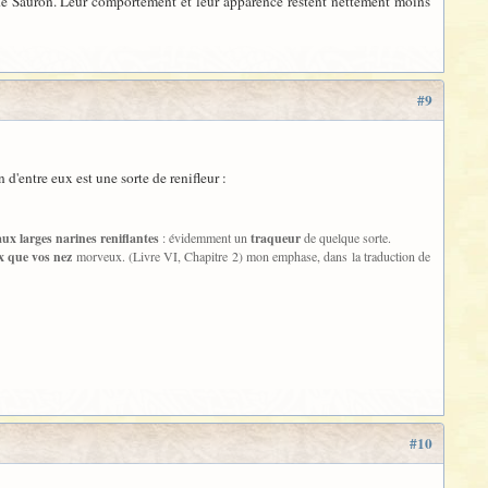
s de Sauron. Leur comportement et leur apparence restent nettement moins
#9
'entre eux est une sorte de renifleur :
aux larges narines reniflantes
: évidemment un
traqueur
de quelque sorte.
ux que vos nez
morveux. (Livre VI, Chapitre 2)
mon emphase, dans la traduction de
#10