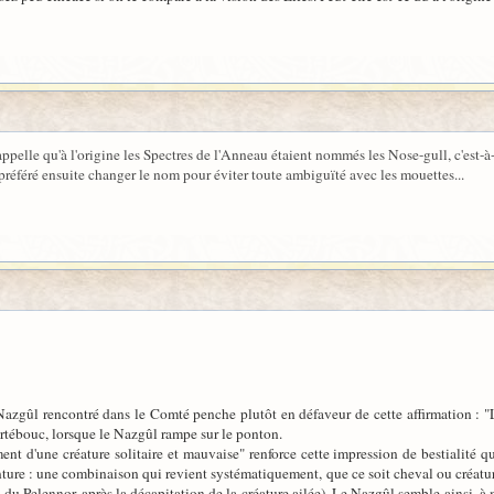
pelle qu'à l'origine les Spectres de l'Anneau étaient nommés les Nose-gull, c'est-à-
 préféré ensuite changer le nom pour éviter toute ambiguïté avec les mouettes...
Nazgûl rencontré dans le Comté penche plutôt en défaveur de cette affirmation : "L'
rtébouc, lorsque le Nazgûl rampe sur le ponton.
ment d'une créature solitaire et mauvaise" renforce cette impression de bestialité
e : une combinaison qui revient systématiquement, que ce soit cheval ou créature 
u Pelennor, après la décapitation de la créature ailée). Le Nazgûl semble ainsi, à m