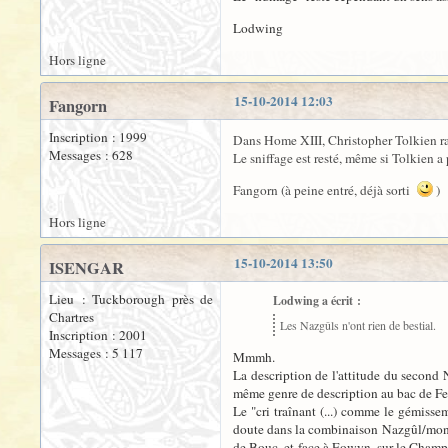
Lodwing
Hors ligne
15-10-2014 12:03
Fangorn
Inscription : 1999
Dans Home XIII, Christopher Tolkien rap
Messages : 628
Le sniffage est resté, même si Tolkien a
Fangorn (à peine entré, déjà sorti
)
Hors ligne
15-10-2014 13:50
ISENGAR
Lieu : Tuckborough près de
Lodwing a écrit :
Chartres
Les Nazgûls n'ont rien de bestial.
Inscription : 2001
Messages : 5 117
Mmmh.
La description de l'attitude du second 
même genre de description au bac de Fe
Le "cri traînant (...) comme le gémisse
doute dans la combinaison Nazgûl/montur
de Bouc, et face à Eowyn, sur le Champ d