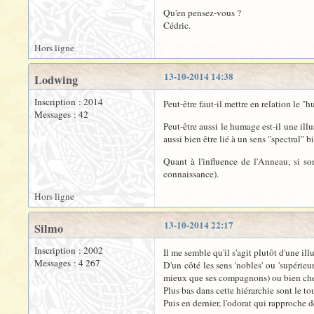
Qu'en pensez-vous ?
Cédric.
Hors ligne
13-10-2014 14:38
Lodwing
Inscription : 2014
Peut-être faut-il mettre en relation le "
Messages : 42
Peut-être aussi le humage est-il une il
aussi bien être lié à un sens "spectral" b
Quant à l'influence de l'Anneau, si so
connaissance).
Hors ligne
13-10-2014 22:17
Silmo
Inscription : 2002
Il me semble qu'il s'agit plutôt d'une ill
Messages : 4 267
D'un côté les sens 'nobles' ou 'supérieu
mieux que ses compagnons) ou bien chez
Plus bas dans cette hiérarchie sont le to
Puis en dernier, l'odorat qui rapproche