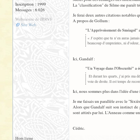
Inscription : 1999
La "classification" de Silmo me paraît tr
Messages : 6 026
Je ferai deux autres citations notables q
Webmestre de JRRVF
A propos de Gollum :
Site Web
"L'Apprivoisement de Sméagol" a 
« J’espère que tu n’en auras jamais 
beaucoup d’empreintes, ni d’odeu
Ici, Gandalf :
"Un Voyage dans l'Obscurité" a éc
Et durant les quarts, j’ai pris ma déc
voie de droite. Il est temps de rec
Ici, nous sommes plus dans l'idée d'une 
Je me faisais un parallèle avec le "Sixiè
Alors que Gandalf suit son instinct de 
sont attirés par lui. L'Anneau comme un
Cédric.
Hors ligne