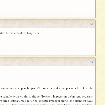
#5
dire littéralement les Dupe-nez.
#6
ombre noire se pencha jusqu'à terre et se mit à ramper vers lui". On a le
 que semble avoir voulu souligner Tolkien. Impression qu'on retrouve sans
ailée (sauf à Creux-le-Cricq, lorsque Fredegar alerte les voisins du Pays
on avis, faire corps avec sa monture et épouser sa bestialité pour ne faire