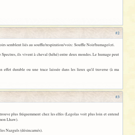
#2
Noirs semblent liés au souffle/respiration/voix: Souffle Noir/humage/cri.
que Spectres, ils vivent à cheval (héhé) entre deux mondes. Le humage peut
 effet durable ou une trace laissée dans les lieux qu'il traverse (à ma
#3
on trouve plus fréquemment chez les elfes (Legolas voit plus loin et entend
mon Lhaw).
les Nazguls (désincarnés).