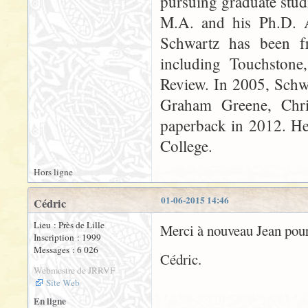
pursuing graduate stud
M.A. and his Ph.D. An
Schwartz has been fr
including Touchstone
Review. In 2005, Schw
Graham Greene, Chr
paperback in 2012. He 
College.
Hors ligne
01-06-2015 14:46
Cédric
Lieu : Près de Lille
Merci à nouveau Jean pour
Inscription : 1999
Messages : 6 026
Cédric.
Webmestre de JRRVF
Site Web
En ligne