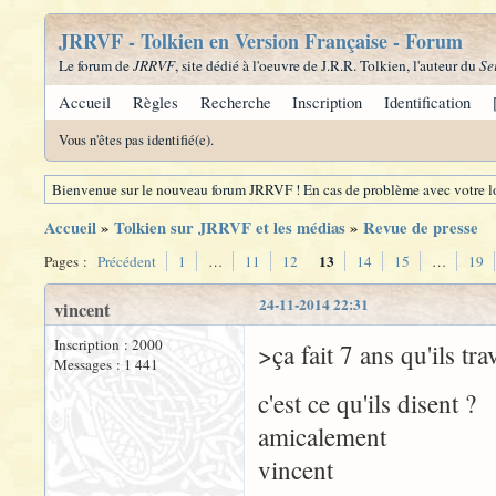
JRRVF - Tolkien en Version Française - Forum
Le forum de
JRRVF
, site dédié à l'oeuvre de J.R.R. Tolkien, l'auteur du
Se
Accueil
Règles
Recherche
Inscription
Identification
Vous n'êtes pas identifié(e).
Bienvenue sur le nouveau forum JRRVF ! En cas de problème avec votre lo
Accueil
»
Tolkien sur JRRVF et les médias
»
Revue de presse
13
Pages :
Précédent
1
…
11
12
14
15
…
19
24-11-2014 22:31
vincent
Inscription : 2000
>ça fait 7 ans qu'ils tra
Messages : 1 441
c'est ce qu'ils disent ?
amicalement
vincent