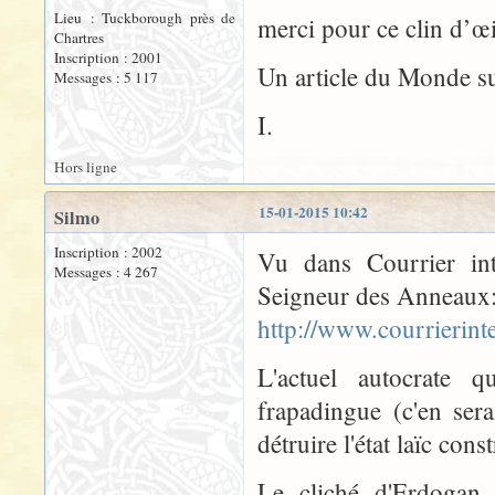
Lieu : Tuckborough près de
merci pour ce clin d’œ
Chartres
Inscription : 2001
Un article du Monde s
Messages : 5 117
I.
Hors ligne
15-01-2015 10:42
Silmo
Inscription : 2002
Vu dans Courrier int
Messages : 4 267
Seigneur des Anneaux
http://www.courrierin
L'actuel autocrate q
frapadingue (c'en ser
détruire l'état laïc co
Le cliché d'Erdogan 