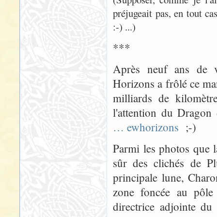
préjugeait pas, en tout ca
:-) ...)
***
Après neuf ans de v
Horizons a frôlé ce mar
milliards de kilomètr
l'attention du Drago
… ewhorizons
;-)
Parmi les photos que l
sûr des clichés de Pl
principale lune, Char
zone foncée au pôle
directrice adjointe du