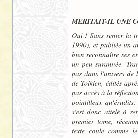
"LE SEI
MERITAIT-IL UNE 
Oui ! Sans renier la t
1990), et publiée un a
bien reconnaître ses e
un peu surannée. Trad
pas dans l'univers de l
de Tolkien, édités aprè
pas accès à la réflexio
pointilleux qu'érudit
s'est donc attelé à re
premier tome, récemme
texte coule comme le