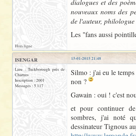
dialogues et des poème
nouveaux noms des pers
de l'auteur, philologue
Les "fans aussi pointill
Hors ligne
15-01-2015 21:48
ISENGAR
Lieu : Tuckborough près de
Silmo : j'ai eu le temp
Chartres
non ?
Inscription : 2001
Messages : 5 117
Gawain : oui ! c'est no
et pour continuer de
sombres, j'ai noté q
dessinateur Tignous auj
http://www.lemonde.fr/