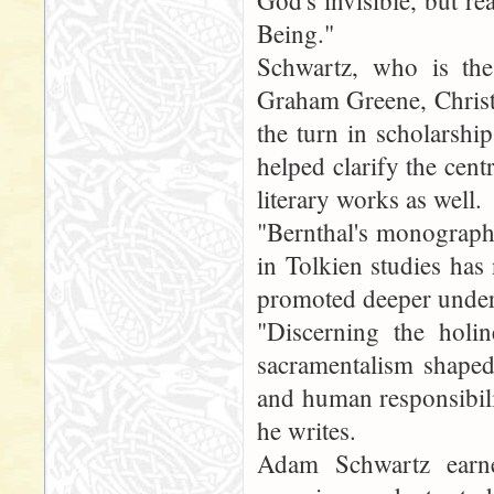
God's invisible, but re
Being."
Schwartz, who is the
Graham Greene, Christ
the turn in scholarshi
helped clarify the centr
literary works as well.
"Bernthal's monograph 
in Tolkien studies has
promoted deeper unders
"Discerning the holin
sacramentalism shaped
and human responsibili
he writes.
Adam Schwartz earne