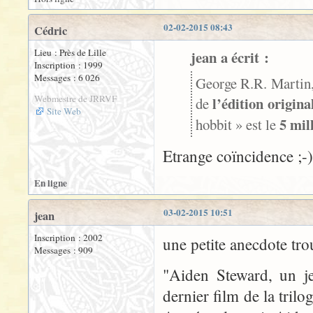
02-02-2015 08:43
Cédric
Lieu : Près de Lille
jean a écrit :
Inscription : 1999
Messages : 6 026
George R.R. Martin,
Webmestre de JRRVF
l’édition origin
de
Site Web
5 mil
hobbit » est le
Etrange coïncidence ;-)
En ligne
03-02-2015 10:51
jean
Inscription : 2002
une petite anecdote trou
Messages : 909
"Aiden Steward, un je
dernier film de la tril