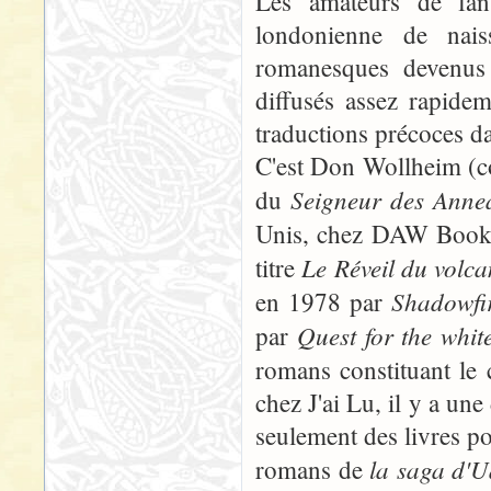
Les amateurs de fan
londonienne de nais
romanesques devenus 
diffusés assez rapide
traductions précoces d
C'est Don Wollheim (co
Seigneur des Anne
du
Unis, chez DAW Book
Le Réveil du volca
titre
Shadowfi
en 1978 par
Quest for the whit
par
romans constituant le
chez J'ai Lu, il y a un
seulement des livres po
la saga d'U
romans de