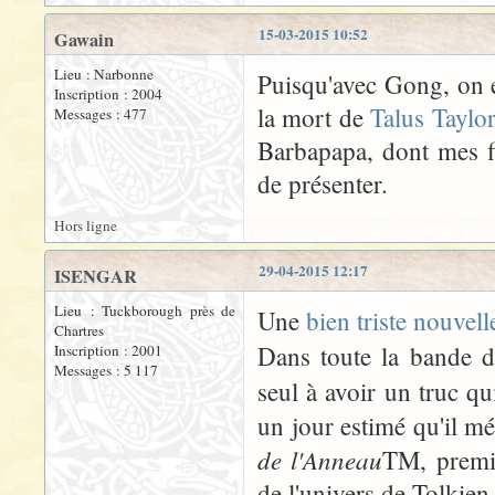
15-03-2015 10:52
Gawain
Lieu : Narbonne
Puisqu'avec Gong, on es
Inscription : 2004
la mort de
Talus Taylor
Messages : 477
Barbapapa, dont mes fi
de présenter.
Hors ligne
29-04-2015 12:17
ISENGAR
Lieu : Tuckborough près de
Une
bien triste nouvell
Chartres
Dans toute la bande d
Inscription : 2001
Messages : 5 117
seul à avoir un truc qu
un jour estimé qu'il mé
de l'Anneau
TM, premi
de l'univers de Tolkien