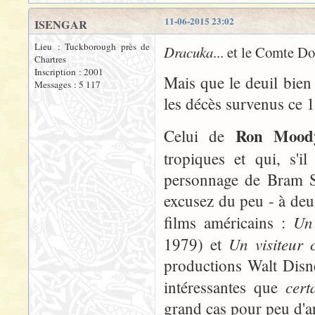
11-06-2015 23:02
ISENGAR
Lieu : Tuckborough près de
Dracuka
... et le Comte D
Chartres
Inscription : 2001
Mais que le deuil bien
Messages : 5 117
les décès survenus ce 
Ron Mood
Celui de
tropiques et qui, s'i
personnage de Bram S
excusez du peu - à deu
Un
films américains :
Un visiteur 
1979) et
productions Walt Disne
cer
intéressantes que
grand cas pour peu d'ar