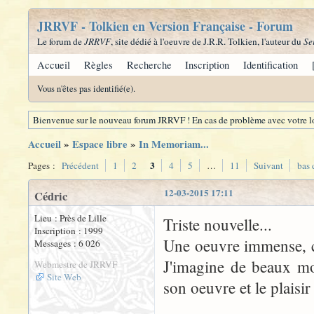
JRRVF - Tolkien en Version Française - Forum
Le forum de
JRRVF
, site dédié à l'oeuvre de J.R.R. Tolkien, l'auteur du
Se
Accueil
Règles
Recherche
Inscription
Identification
Vous n'êtes pas identifié(e).
Bienvenue sur le nouveau forum JRRVF ! En cas de problème avec votre lo
Accueil
»
Espace libre
»
In Memoriam...
3
Pages :
Précédent
1
2
4
5
…
11
Suivant
bas 
12-03-2015 17:11
Cédric
Lieu : Près de Lille
Triste nouvelle...
Inscription : 1999
Une oeuvre immense, c
Messages : 6 026
J'imagine de beaux mo
Webmestre de JRRVF
Site Web
son oeuvre et le plaisir