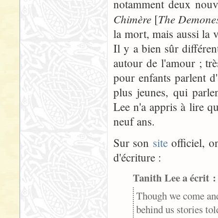
notamment deux nouvel
Chimère
The Demone
[
la mort, mais aussi la 
Il y a bien sûr différ
autour de l'amour ; tr
pour enfants parlent d
plus jeunes, qui parl
Lee n'a appris à lire q
neuf ans.
Sur son
site
officiel, 
d'écriture :
Tanith Lee a écrit :
Though we come and 
behind us stories tol