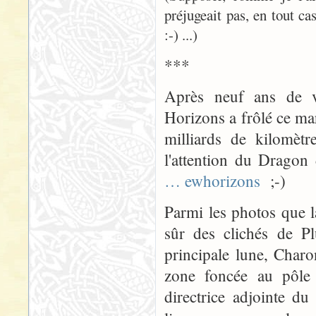
préjugeait pas, en tout ca
:-) ...)
***
Après neuf ans de v
Horizons a frôlé ce mar
milliards de kilomètr
l'attention du Drago
… ewhorizons
;-)
Parmi les photos que l
sûr des clichés de Pl
principale lune, Char
zone foncée au pôle
directrice adjointe du