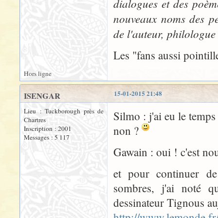
dialogues et des poème
nouveaux noms des pers
de l'auteur, philologue
Les "fans aussi pointill
Hors ligne
15-01-2015 21:48
ISENGAR
Lieu : Tuckborough près de
Silmo : j'ai eu le temp
Chartres
non ?
Inscription : 2001
Messages : 5 117
Gawain : oui ! c'est no
et pour continuer de
sombres, j'ai noté q
dessinateur Tignous auj
http://www.lemonde.fr/