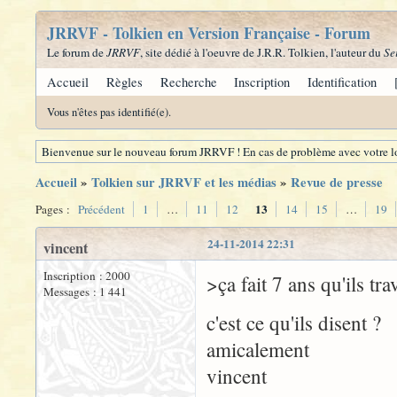
JRRVF - Tolkien en Version Française - Forum
Le forum de
JRRVF
, site dédié à l'oeuvre de J.R.R. Tolkien, l'auteur du
Se
Accueil
Règles
Recherche
Inscription
Identification
Vous n'êtes pas identifié(e).
Bienvenue sur le nouveau forum JRRVF ! En cas de problème avec votre lo
Accueil
»
Tolkien sur JRRVF et les médias
»
Revue de presse
13
Pages :
Précédent
1
…
11
12
14
15
…
19
24-11-2014 22:31
vincent
Inscription : 2000
>ça fait 7 ans qu'ils tra
Messages : 1 441
c'est ce qu'ils disent ?
amicalement
vincent