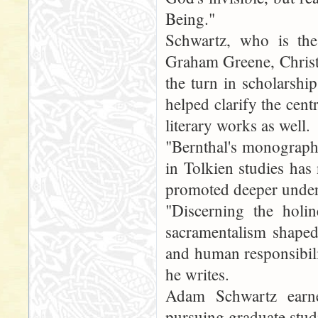
Being."
Schwartz, who is the
Graham Greene, Christ
the turn in scholarshi
helped clarify the centr
literary works as well.
"Bernthal's monograph 
in Tolkien studies has
promoted deeper unders
"Discerning the holin
sacramentalism shaped
and human responsibili
he writes.
Adam Schwartz earne
pursuing graduate stud