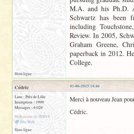
M.A. and his Ph.D. An
Schwartz has been fr
including Touchstone
Review. In 2005, Schw
Graham Greene, Chr
paperback in 2012. He 
College.
Hors ligne
01-06-2015 14:46
Cédric
Lieu : Près de Lille
Merci à nouveau Jean pour
Inscription : 1999
Messages : 6 026
Cédric.
Webmestre de JRRVF
Site Web
Hors ligne