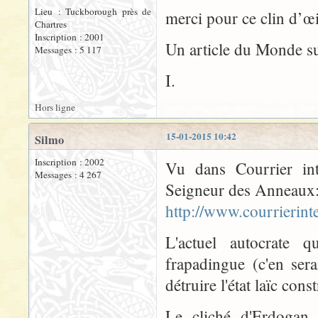
Lieu : Tuckborough près de
merci pour ce clin d’œ
Chartres
Inscription : 2001
Un article du Monde s
Messages : 5 117
I.
Hors ligne
15-01-2015 10:42
Silmo
Inscription : 2002
Vu dans Courrier int
Messages : 4 267
Seigneur des Anneaux
http://www.courrierin
L'actuel autocrate q
frapadingue (c'en ser
détruire l'état laïc co
Le cliché d'Erdogan 