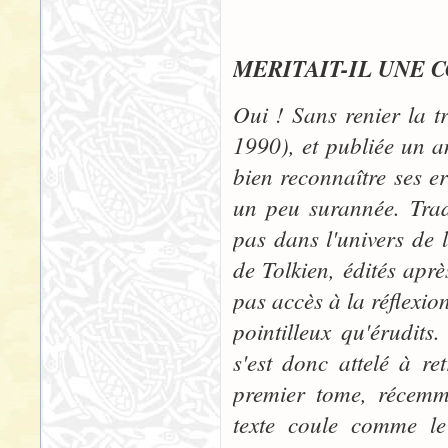
"LE SEI
MERITAIT-IL UNE 
Oui ! Sans renier la t
1990), et publiée un a
bien reconnaître ses e
un peu surannée. Trad
pas dans l'univers de l
de Tolkien, édités aprè
pas accès à la réflexio
pointilleux qu'érudit
s'est donc attelé à re
premier tome, récemme
texte coule comme le