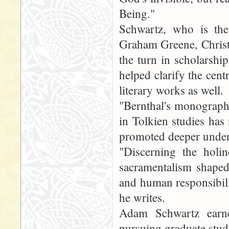
Being."
Schwartz, who is the
Graham Greene, Christ
the turn in scholarshi
helped clarify the centr
literary works as well.
"Bernthal's monograph 
in Tolkien studies has
promoted deeper unders
"Discerning the holin
sacramentalism shaped
and human responsibili
he writes.
Adam Schwartz earne
pursuing graduate stud