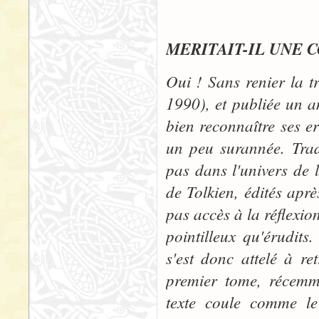
"LE SEI
MERITAIT-IL UNE 
Oui ! Sans renier la t
1990), et publiée un a
bien reconnaître ses e
un peu surannée. Trad
pas dans l'univers de l
de Tolkien, édités aprè
pas accès à la réflexio
pointilleux qu'érudit
s'est donc attelé à re
premier tome, récemme
texte coule comme le