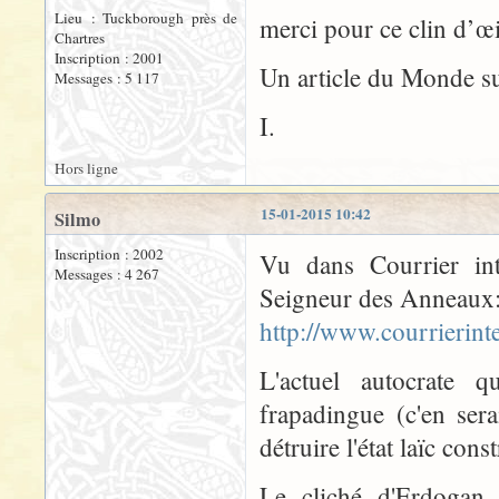
Lieu : Tuckborough près de
merci pour ce clin d’œ
Chartres
Inscription : 2001
Un article du Monde s
Messages : 5 117
I.
Hors ligne
15-01-2015 10:42
Silmo
Inscription : 2002
Vu dans Courrier int
Messages : 4 267
Seigneur des Anneaux
http://www.courrierin
L'actuel autocrate q
frapadingue (c'en ser
détruire l'état laïc co
Le cliché d'Erdogan 