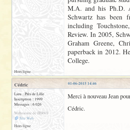
M.A. and his Ph.D. An
Schwartz has been fr
including Touchstone
Review. In 2005, Schw
Graham Greene, Chr
paperback in 2012. He 
College.
Hors ligne
01-06-2015 14:46
Cédric
Lieu : Près de Lille
Merci à nouveau Jean pour
Inscription : 1999
Messages : 6 026
Cédric.
Webmestre de JRRVF
Site Web
Hors ligne