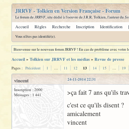
JRRVF - Tolkien en Version Française - Forum
Le forum de
JRRVF
, site dédié à l'oeuvre de J.R.R. Tolkien, l'auteur du
Se
Accueil
Règles
Recherche
Inscription
Identification
Vous n'êtes pas identifié(e).
Bienvenue sur le nouveau forum JRRVF ! En cas de problème avec votre lo
Accueil
»
Tolkien sur JRRVF et les médias
»
Revue de presse
13
Pages :
Précédent
1
…
11
12
14
15
…
19
24-11-2014 22:31
vincent
Inscription : 2000
>ça fait 7 ans qu'ils tra
Messages : 1 441
c'est ce qu'ils disent ?
amicalement
vincent