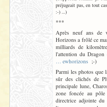
préjugeait pas, en tout ca
:-) ...)
***
Après neuf ans de v
Horizons a frôlé ce mar
milliards de kilomètr
l'attention du Drago
… ewhorizons
;-)
Parmi les photos que l
sûr des clichés de Pl
principale lune, Char
zone foncée au pôle
directrice adjointe du