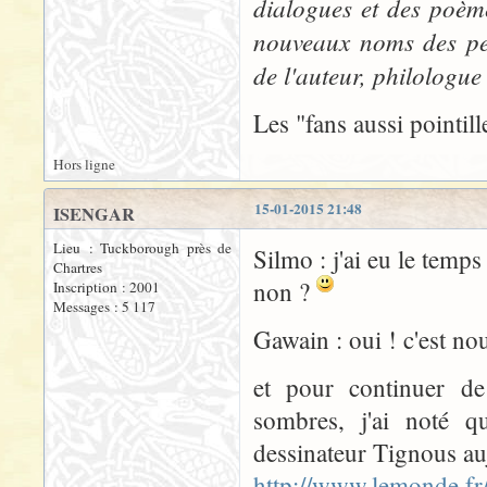
dialogues et des poème
nouveaux noms des pers
de l'auteur, philologue
Les "fans aussi pointill
Hors ligne
15-01-2015 21:48
ISENGAR
Lieu : Tuckborough près de
Silmo : j'ai eu le temp
Chartres
non ?
Inscription : 2001
Messages : 5 117
Gawain : oui ! c'est no
et pour continuer de
sombres, j'ai noté q
dessinateur Tignous auj
http://www.lemonde.fr/