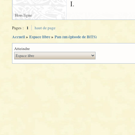
I.
Hors ligne
1
Pages :
haut de page
Accueil
»
Espace libre
»
Pan (un épisode de BiTS)
Atteindre