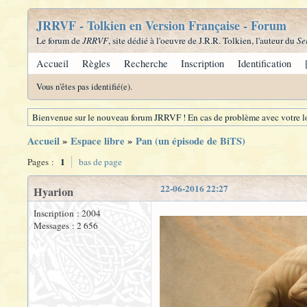
JRRVF - Tolkien en Version Française - Forum
Le forum de
JRRVF
, site dédié à l'oeuvre de J.R.R. Tolkien, l'auteur du
Se
Accueil
Règles
Recherche
Inscription
Identification
Vous n'êtes pas identifié(e).
Bienvenue sur le nouveau forum JRRVF ! En cas de problème avec votre lo
Accueil
»
Espace libre
»
Pan (un épisode de BiTS)
1
Pages :
bas de page
22-06-2016 22:27
Hyarion
Inscription : 2004
Messages : 2 656