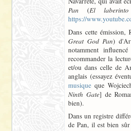
Navarrete, qui avait é
Pan
El laberint
(
https://www.youtub
Dans cette émission,
Great God Pan
) d'Ar
notamment influenc
recommander la lecture
et/ou dans celle de A
anglais (essayez évent
musique
que Wojciec
Ninth Gate
] de Roman
bien).
Dans un registre diffé
de Pan, il est bien s