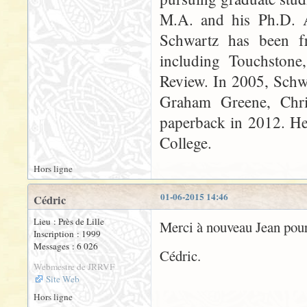
M.A. and his Ph.D. An
Schwartz has been fr
including Touchstone
Review. In 2005, Schw
Graham Greene, Chr
paperback in 2012. He 
College.
Hors ligne
01-06-2015 14:46
Cédric
Lieu : Près de Lille
Merci à nouveau Jean pour
Inscription : 1999
Messages : 6 026
Cédric.
Webmestre de JRRVF
Site Web
Hors ligne