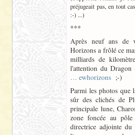
préjugeait pas, en tout ca
:-) ...)
***
Après neuf ans de v
Horizons a frôlé ce mar
milliards de kilomètr
l'attention du Drago
… ewhorizons
;-)
Parmi les photos que l
sûr des clichés de Pl
principale lune, Char
zone foncée au pôle
directrice adjointe du