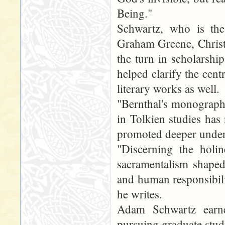
Being."
Schwartz, who is the
Graham Greene, Christ
the turn in scholarshi
helped clarify the centr
literary works as well.
"Bernthal's monograph 
in Tolkien studies has
promoted deeper unders
"Discerning the holin
sacramentalism shaped
and human responsibili
he writes.
Adam Schwartz earne
pursuing graduate stud