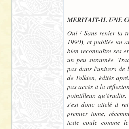
"LE SEI
MERITAIT-IL UNE 
Oui ! Sans renier la t
1990), et publiée un a
bien reconnaître ses e
un peu surannée. Trad
pas dans l'univers de l
de Tolkien, édités aprè
pas accès à la réflexio
pointilleux qu'érudit
s'est donc attelé à re
premier tome, récemme
texte coule comme le