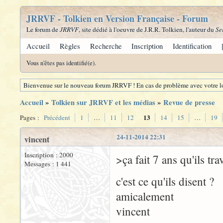
JRRVF - Tolkien en Version Française - Forum
Le forum de
JRRVF
, site dédié à l'oeuvre de J.R.R. Tolkien, l'auteur du
Se
Accueil
Règles
Recherche
Inscription
Identification
Vous n'êtes pas identifié(e).
Bienvenue sur le nouveau forum JRRVF ! En cas de problème avec votre lo
Accueil
»
Tolkien sur JRRVF et les médias
»
Revue de presse
13
Pages :
Précédent
1
…
11
12
14
15
…
19
24-11-2014 22:31
vincent
Inscription : 2000
>ça fait 7 ans qu'ils tra
Messages : 1 441
c'est ce qu'ils disent ?
amicalement
vincent