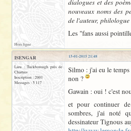
dialogues et des poème
nouveaux noms des pers
de l'auteur, philologue
Les "fans aussi pointill
Hors ligne
15-01-2015 21:48
ISENGAR
Lieu : Tuckborough près de
Silmo : j'ai eu le temp
Chartres
non ?
Inscription : 2001
Messages : 5 117
Gawain : oui ! c'est no
et pour continuer de
sombres, j'ai noté q
dessinateur Tignous auj
http://www.lemonde.fr/