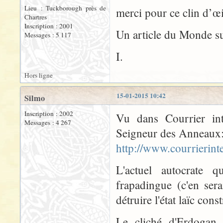
Lieu : Tuckborough près de
merci pour ce clin d’œ
Chartres
Inscription : 2001
Un article du Monde s
Messages : 5 117
I.
Hors ligne
15-01-2015 10:42
Silmo
Inscription : 2002
Vu dans Courrier int
Messages : 4 267
Seigneur des Anneaux
http://www.courrierin
L'actuel autocrate q
frapadingue (c'en ser
détruire l'état laïc co
Le cliché d'Erdogan 