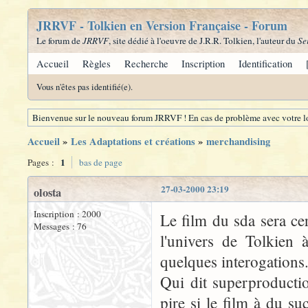
JRRVF - Tolkien en Version Française - Forum
Le forum de
JRRVF
, site dédié à l'oeuvre de J.R.R. Tolkien, l'auteur du
Se
Accueil
Règles
Recherche
Inscription
Identification
Vous n'êtes pas identifié(e).
Bienvenue sur le nouveau forum JRRVF ! En cas de problème avec votre lo
Accueil
»
Les Adaptations et créations
»
merchandising
1
Pages :
bas de page
27-03-2000 23:19
olosta
Inscription : 2000
Le film du sda sera c
Messages : 76
l'univers de Tolkien
quelques interogations
Qui dit superproducti
pire si le film à du su