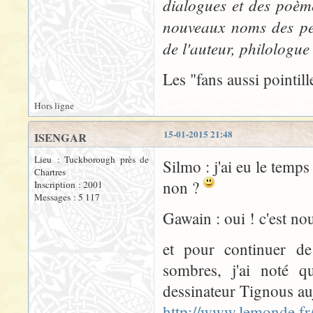
dialogues et des poème
nouveaux noms des pers
de l'auteur, philologue
Les "fans aussi pointill
Hors ligne
15-01-2015 21:48
ISENGAR
Lieu : Tuckborough près de
Silmo : j'ai eu le temp
Chartres
non ?
Inscription : 2001
Messages : 5 117
Gawain : oui ! c'est no
et pour continuer de
sombres, j'ai noté q
dessinateur Tignous auj
http://www.lemonde.fr/