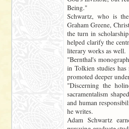
Being."
Schwartz, who is the
Graham Greene, Christ
the turn in scholarshi
helped clarify the centr
literary works as well.
"Bernthal's monograph 
in Tolkien studies has
promoted deeper unders
"Discerning the holin
sacramentalism shaped
and human responsibili
he writes.
Adam Schwartz earne
pursuing graduate stud