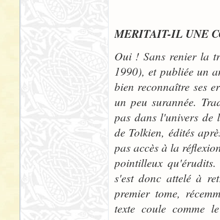
"LE SEI
MERITAIT-IL UNE 
Oui ! Sans renier la t
1990), et publiée un a
bien reconnaître ses e
un peu surannée. Trad
pas dans l'univers de l
de Tolkien, édités aprè
pas accès à la réflexio
pointilleux qu'érudit
s'est donc attelé à re
premier tome, récemme
texte coule comme le