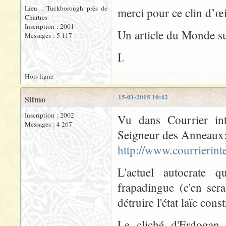
Lieu : Tuckborough près de
merci pour ce clin d’œ
Chartres
Inscription : 2001
Un article du Monde s
Messages : 5 117
I.
Hors ligne
15-01-2015 10:42
Silmo
Inscription : 2002
Vu dans Courrier int
Messages : 4 267
Seigneur des Anneaux
http://www.courrierin
L'actuel autocrate q
frapadingue (c'en ser
détruire l'état laïc co
Le cliché d'Erdogan 