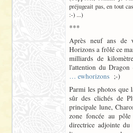
préjugeait pas, en tout ca
:-) ...)
***
Après neuf ans de v
Horizons a frôlé ce mar
milliards de kilomètr
l'attention du Drago
… ewhorizons
;-)
Parmi les photos que l
sûr des clichés de Pl
principale lune, Char
zone foncée au pôle
directrice adjointe du