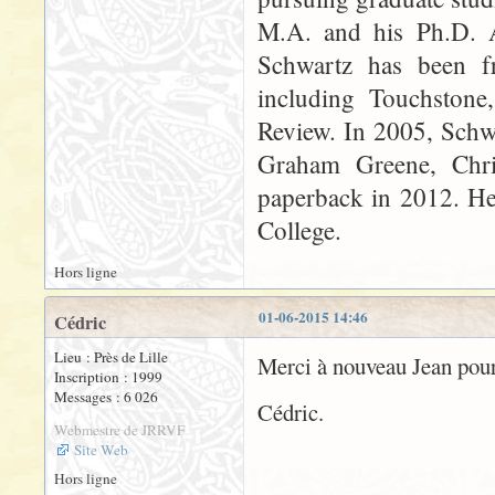
M.A. and his Ph.D. An
Schwartz has been fr
including Touchstone
Review. In 2005, Schw
Graham Greene, Chr
paperback in 2012. He 
College.
Hors ligne
01-06-2015 14:46
Cédric
Lieu : Près de Lille
Merci à nouveau Jean pour
Inscription : 1999
Messages : 6 026
Cédric.
Webmestre de JRRVF
Site Web
Hors ligne