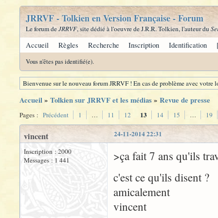
JRRVF - Tolkien en Version Française - Forum
Le forum de
JRRVF
, site dédié à l'oeuvre de J.R.R. Tolkien, l'auteur du
Se
Accueil
Règles
Recherche
Inscription
Identification
Vous n'êtes pas identifié(e).
Bienvenue sur le nouveau forum JRRVF ! En cas de problème avec votre lo
Accueil
»
Tolkien sur JRRVF et les médias
»
Revue de presse
13
Pages :
Précédent
1
…
11
12
14
15
…
19
24-11-2014 22:31
vincent
Inscription : 2000
>ça fait 7 ans qu'ils tra
Messages : 1 441
c'est ce qu'ils disent ?
amicalement
vincent