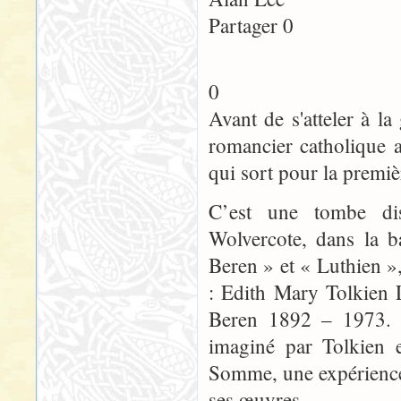
Partager 0
0
Avant de s'atteler à 
romancier catholique a
qui sort pour la premiè
C’est une tombe dis
Wolvercote, dans la b
Beren » et « Luthien »
: Edith Mary Tolkien 
Beren 1892 – 1973. L
imaginé par Tolkien e
Somme, une expérience 
ses œuvres.