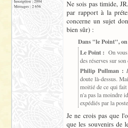
Inscription : 2004
Ne sois pas timide, JR.
Messages : 2 656
par rapport à la préte
concerne un sujet dont,
bien sûr) :
Dans "le Point", on 
Le Point :
On vous c
des réserves sur so
Philip Pullman :
doute là-dessus. Mai
moitié de ce qui fait
n'a pas la moindre id
expédiés par la poste
Je ne crois pas que l
que les souvenirs de 