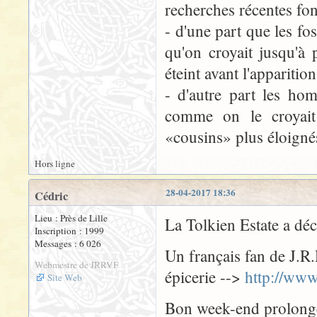
recherches récentes fo
- d'une part que les fo
qu'on croyait jusqu'à
éteint avant l'apparit
- d'autre part les ho
comme on le croyait
«cousins» plus éloigné
Hors ligne
28-04-2017 18:36
Cédric
Lieu : Près de Lille
La Tolkien Estate a déc
Inscription : 1999
Messages : 6 026
Un français fan de J.R.
Webmestre de JRRVF
épicerie -->
http://www
Site Web
Bon week-end prolongé