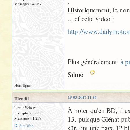
.
Messages : 4 267
Historiquement, le nom
... cf cette video :
http://www.dailymoti
Plus généralement,
à p
Silmo
Hors ligne
15-03-2017 11:56
Elendil
Lieu : Velaux
À noter qu'en BD, il e
Inscription : 2008
13, puisque Glénat pub
Messages : 1 237
Site Web
sûr, ont une page 12 bi