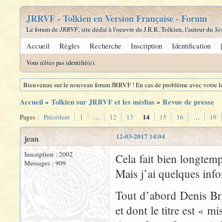
JRRVF - Tolkien en Version Française - Forum
Le forum de
JRRVF
, site dédié à l'oeuvre de J.R.R. Tolkien, l'auteur du
Se
Accueil
Règles
Recherche
Inscription
Identification
Vous n'êtes pas identifié(e).
Bienvenue sur le nouveau forum JRRVF ! En cas de problème avec votre lo
Accueil
»
Tolkien sur JRRVF et les médias
»
Revue de presse
14
Pages :
Précédent
1
…
12
13
15
16
…
19
12-03-2017 14:04
jean
Inscription : 2002
Cela fait bien longtem
Messages : 909
Mais j’ai quelques info
Tout d’abord Denis Bri
et dont le titre est « 