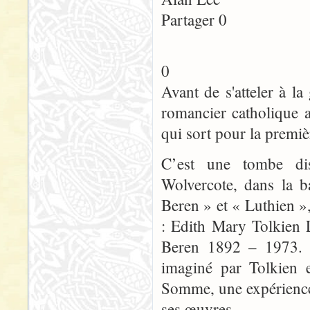
Partager 0
0
Avant de s'atteler à 
romancier catholique a
qui sort pour la premiè
C’est une tombe dis
Wolvercote, dans la b
Beren » et « Luthien »
: Edith Mary Tolkien 
Beren 1892 – 1973. L
imaginé par Tolkien e
Somme, une expérience 
ses œuvres.