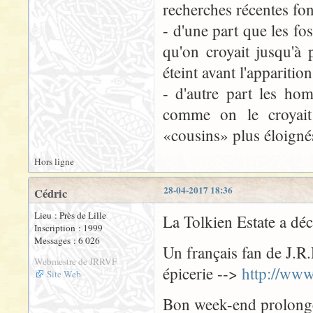
recherches récentes fo
- d'une part que les fo
qu'on croyait jusqu'à
éteint avant l'apparit
- d'autre part les ho
comme on le croyait
«cousins» plus éloigné
Hors ligne
28-04-2017 18:36
Cédric
Lieu : Près de Lille
La Tolkien Estate a déc
Inscription : 1999
Messages : 6 026
Un français fan de J.R.
Webmestre de JRRVF
épicerie -->
http://www
Site Web
Bon week-end prolongé