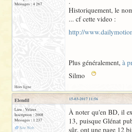
.
Messages : 4 267
Historiquement, le nom
... cf cette video :
http://www.dailymoti
Plus généralement,
à p
Silmo
Hors ligne
15-03-2017 11:56
Elendil
Lieu : Velaux
À noter qu'en BD, il e
Inscription : 2008
13, puisque Glénat pub
Messages : 1 237
Site Web
sûr, ont une page 12 bi