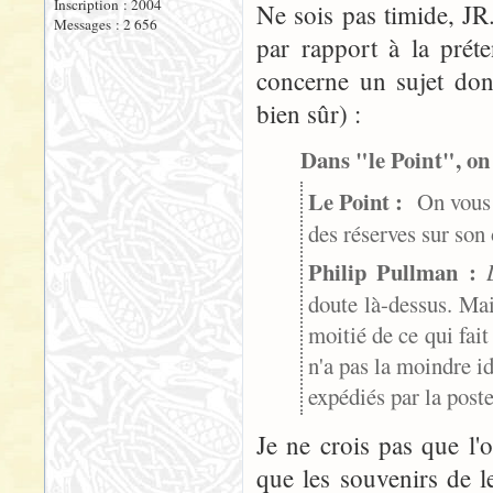
Inscription : 2004
Ne sois pas timide, JR.
Messages : 2 656
par rapport à la préte
concerne un sujet dont,
bien sûr) :
Dans "le Point", on 
Le Point :
On vous c
des réserves sur so
Philip Pullman :
doute là-dessus. Mai
moitié de ce qui fait
n'a pas la moindre id
expédiés par la poste
Je ne crois pas que l
que les souvenirs de 