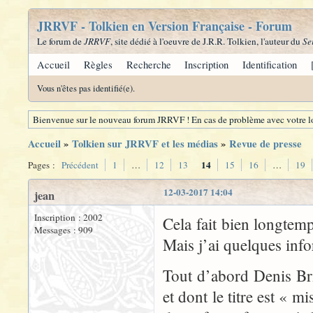
JRRVF - Tolkien en Version Française - Forum
Le forum de
JRRVF
, site dédié à l'oeuvre de J.R.R. Tolkien, l'auteur du
Se
Accueil
Règles
Recherche
Inscription
Identification
Vous n'êtes pas identifié(e).
Bienvenue sur le nouveau forum JRRVF ! En cas de problème avec votre lo
Accueil
»
Tolkien sur JRRVF et les médias
»
Revue de presse
14
Pages :
Précédent
1
…
12
13
15
16
…
19
12-03-2017 14:04
jean
Inscription : 2002
Cela fait bien longtem
Messages : 909
Mais j’ai quelques info
Tout d’abord Denis Bri
et dont le titre est « 