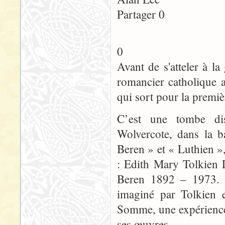
Partager 0
0
Avant de s'atteler à 
romancier catholique a
qui sort pour la premiè
C’est une tombe dis
Wolvercote, dans la b
Beren » et « Luthien »
: Edith Mary Tolkien 
Beren 1892 – 1973. L
imaginé par Tolkien e
Somme, une expérience 
ses œuvres.