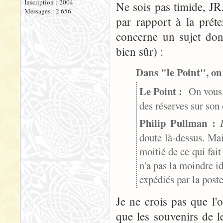
Inscription : 2004
Ne sois pas timide, JR.
Messages : 2 656
par rapport à la préte
concerne un sujet dont,
bien sûr) :
Dans "le Point", on 
Le Point :
On vous c
des réserves sur so
Philip Pullman :
doute là-dessus. Mai
moitié de ce qui fait
n'a pas la moindre id
expédiés par la poste
Je ne crois pas que l
que les souvenirs de 