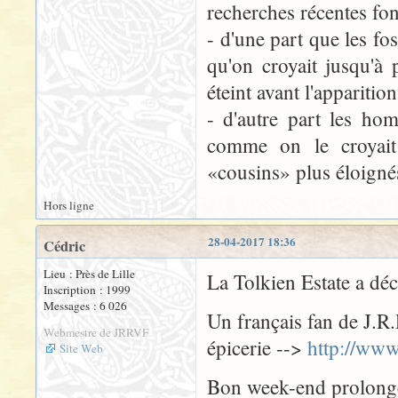
recherches récentes fo
- d'une part que les fo
qu'on croyait jusqu'à
éteint avant l'apparit
- d'autre part les ho
comme on le croyait
«cousins» plus éloigné
Hors ligne
28-04-2017 18:36
Cédric
Lieu : Près de Lille
La Tolkien Estate a déc
Inscription : 1999
Messages : 6 026
Un français fan de J.R.
Webmestre de JRRVF
épicerie -->
http://www
Site Web
Bon week-end prolongé