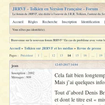
JRRVF - Tolkien en Version Française - Forum
Le forum de
JRRVF
, site dédié à l'oeuvre de J.R.R. Tolkien, l'auteur du
Se
Accueil
Règles
Recherche
Inscription
Identification
Vous n'êtes pas identifié(e).
Bienvenue sur le nouveau forum JRRVF ! En cas de problème avec votre lo
Accueil
»
Tolkien sur JRRVF et les médias
»
Revue de presse
14
Pages :
Précédent
1
…
12
13
15
16
…
19
12-03-2017 14:04
jean
Inscription : 2002
Cela fait bien longtem
Messages : 909
Mais j’ai quelques info
Tout d’abord Denis Bri
et dont le titre est « 