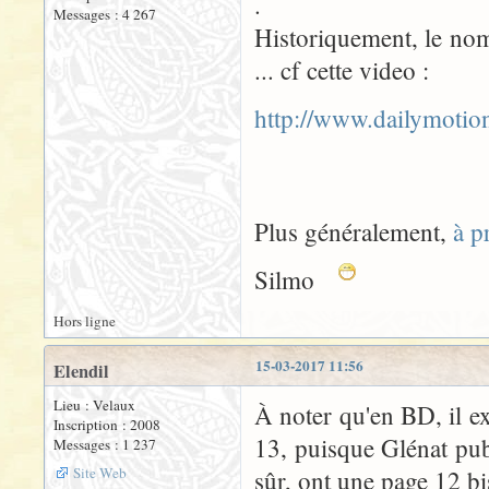
.
Messages : 4 267
Historiquement, le nom
... cf cette video :
http://www.dailymoti
Plus généralement,
à p
Silmo
Hors ligne
15-03-2017 11:56
Elendil
Lieu : Velaux
À noter qu'en BD, il e
Inscription : 2008
13, puisque Glénat pub
Messages : 1 237
Site Web
sûr, ont une page 12 bi