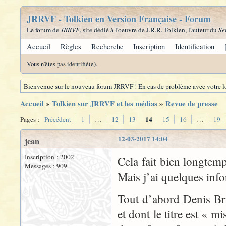
JRRVF - Tolkien en Version Française - Forum
Le forum de
JRRVF
, site dédié à l'oeuvre de J.R.R. Tolkien, l'auteur du
Se
Accueil
Règles
Recherche
Inscription
Identification
Vous n'êtes pas identifié(e).
Bienvenue sur le nouveau forum JRRVF ! En cas de problème avec votre lo
Accueil
»
Tolkien sur JRRVF et les médias
»
Revue de presse
14
Pages :
Précédent
1
…
12
13
15
16
…
19
12-03-2017 14:04
jean
Inscription : 2002
Cela fait bien longtem
Messages : 909
Mais j’ai quelques info
Tout d’abord Denis Bri
et dont le titre est « 