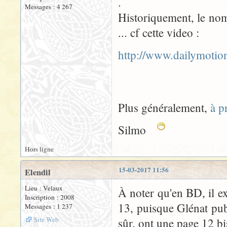
.
Messages : 4 267
Historiquement, le nom
... cf cette video :
http://www.dailymoti
Plus généralement,
à p
Silmo
Hors ligne
15-03-2017 11:56
Elendil
Lieu : Velaux
À noter qu'en BD, il e
Inscription : 2008
13, puisque Glénat pub
Messages : 1 237
Site Web
sûr, ont une page 12 bi