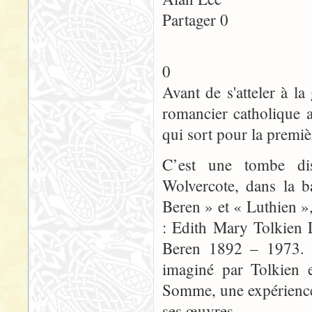
Partager 0
0
Avant de s'atteler à 
romancier catholique a
qui sort pour la premiè
C’est une tombe dis
Wolvercote, dans la b
Beren » et « Luthien »
: Edith Mary Tolkien 
Beren 1892 – 1973. L
imaginé par Tolkien e
Somme, une expérience 
ses œuvres.