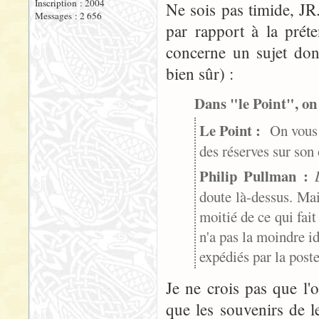
Inscription : 2004
Ne sois pas timide, JR.
Messages : 2 656
par rapport à la préte
concerne un sujet dont,
bien sûr) :
Dans "le Point", on 
Le Point :
On vous c
des réserves sur so
Philip Pullman :
doute là-dessus. Mai
moitié de ce qui fait
n'a pas la moindre id
expédiés par la poste
Je ne crois pas que l
que les souvenirs de 