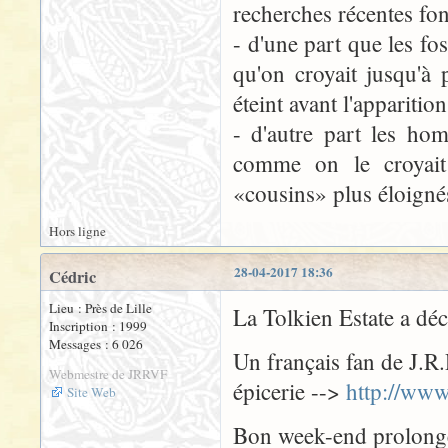
recherches récentes fo
- d'une part que les fo
qu'on croyait jusqu'à
éteint avant l'apparit
- d'autre part les ho
comme on le croyait
«cousins» plus éloigné
Hors ligne
28-04-2017 18:36
Cédric
Lieu : Près de Lille
La Tolkien Estate a déc
Inscription : 1999
Messages : 6 026
Un français fan de J.R.
Webmestre de JRRVF
épicerie -->
http://www
Site Web
Bon week-end prolongé