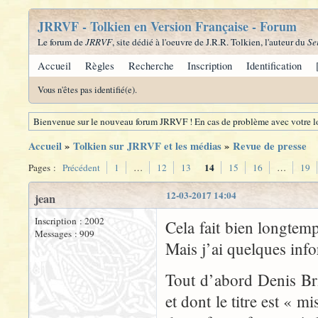
JRRVF - Tolkien en Version Française - Forum
Le forum de
JRRVF
, site dédié à l'oeuvre de J.R.R. Tolkien, l'auteur du
Se
Accueil
Règles
Recherche
Inscription
Identification
Vous n'êtes pas identifié(e).
Bienvenue sur le nouveau forum JRRVF ! En cas de problème avec votre lo
Accueil
»
Tolkien sur JRRVF et les médias
»
Revue de presse
14
Pages :
Précédent
1
…
12
13
15
16
…
19
12-03-2017 14:04
jean
Inscription : 2002
Cela fait bien longtem
Messages : 909
Mais j’ai quelques info
Tout d’abord Denis Bri
et dont le titre est « 