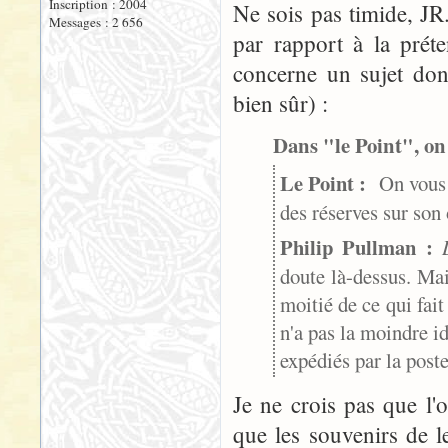
Inscription : 2004
Ne sois pas timide, JR.
Messages : 2 656
par rapport à la préte
concerne un sujet dont,
bien sûr) :
Dans "le Point", on 
Le Point :
On vous c
des réserves sur so
Philip Pullman :
doute là-dessus. Mai
moitié de ce qui fait
n'a pas la moindre id
expédiés par la poste
Je ne crois pas que l
que les souvenirs de 