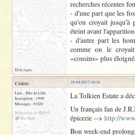
recherches récentes fo
- d'une part que les fo
qu'on croyait jusqu'à
éteint avant l'apparit
- d'autre part les ho
comme on le croyait
«cousins» plus éloigné
Hors ligne
28-04-2017 18:36
Cédric
Lieu : Près de Lille
La Tolkien Estate a déc
Inscription : 1999
Messages : 6 026
Un français fan de J.R.
Webmestre de JRRVF
épicerie -->
http://www
Site Web
Bon week-end prolongé