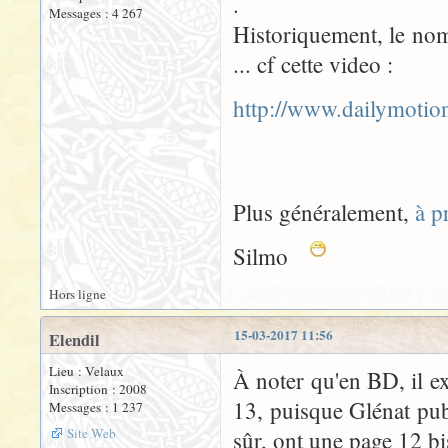
.
Messages : 4 267
Historiquement, le nom
... cf cette video :
http://www.dailymoti
Plus généralement,
à p
Silmo
Hors ligne
15-03-2017 11:56
Elendil
Lieu : Velaux
À noter qu'en BD, il e
Inscription : 2008
13, puisque Glénat pub
Messages : 1 237
Site Web
sûr, ont une page 12 bi