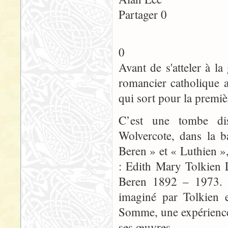
Partager 0
0
Avant de s'atteler à 
romancier catholique a
qui sort pour la premiè
C’est une tombe dis
Wolvercote, dans la b
Beren » et « Luthien »
: Edith Mary Tolkien 
Beren 1892 – 1973. L
imaginé par Tolkien e
Somme, une expérience 
ses œuvres.