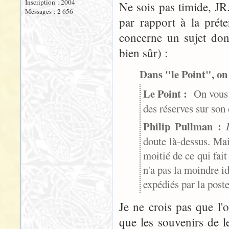
Inscription : 2004
Ne sois pas timide, JR.
Messages : 2 656
par rapport à la préte
concerne un sujet dont,
bien sûr) :
Dans "le Point", on 
Le Point :
On vous c
des réserves sur so
Philip Pullman :
doute là-dessus. Mai
moitié de ce qui fait
n'a pas la moindre id
expédiés par la poste
Je ne crois pas que l
que les souvenirs de 