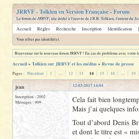
JRRVF - Tolkien en Version Française - Forum
Le forum de
JRRVF
, site dédié à l'oeuvre de J.R.R. Tolkien, l'auteur du
Se
Accueil
Règles
Recherche
Inscription
Identification
Vous n'êtes pas identifié(e).
Bienvenue sur le nouveau forum JRRVF ! En cas de problème avec votre lo
Accueil
»
Tolkien sur JRRVF et les médias
»
Revue de presse
14
Pages :
Précédent
1
…
12
13
15
16
…
19
12-03-2017 14:04
jean
Inscription : 2002
Cela fait bien longtem
Messages : 909
Mais j’ai quelques info
Tout d’abord Denis Bri
et dont le titre est « 