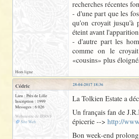
recherches récentes fo
- d'une part que les fo
qu'on croyait jusqu'à
éteint avant l'apparit
- d'autre part les ho
comme on le croyait
«cousins» plus éloigné
Hors ligne
28-04-2017 18:36
Cédric
Lieu : Près de Lille
La Tolkien Estate a déc
Inscription : 1999
Messages : 6 026
Un français fan de J.R.
Webmestre de JRRVF
épicerie -->
http://www
Site Web
Bon week-end prolongé