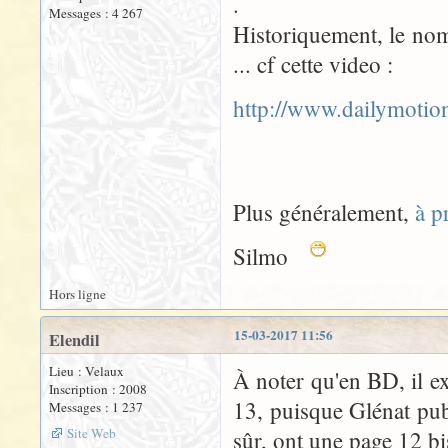
.
Messages : 4 267
Historiquement, le nom
... cf cette video :
http://www.dailymoti
Plus généralement,
à p
Silmo
Hors ligne
15-03-2017 11:56
Elendil
Lieu : Velaux
À noter qu'en BD, il e
Inscription : 2008
13, puisque Glénat pub
Messages : 1 237
Site Web
sûr, ont une page 12 bi