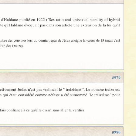
le d'Haldane publié en 1922 ("Sex ratio and unisexual sterelity of hybrid
te qu'Haldane évoquait pas dans son article une extension de la loi qu'il
nombre des convives lors du dernier repas de Jésus atteigne la valeur de 13 (mais c'est
.
s l'un des Douze)
#979
tivement Judas n'est pas vraiment le " treizième ". Le nombre treize est
as qui était considéré comme néfaste a été surnommé "le treizième" pour
ais confiance à ce qu'elle disait sans aller la verifier
#980