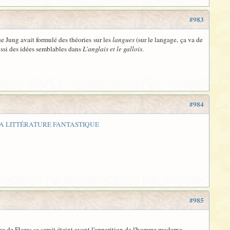
#983
e Jung avait formulé des théories sur les
langues
(sur le langage, ça va de
aussi des idées semblables dans
L'anglais et le gallois
.
#984
 LA LITTÉRATURE FANTASTIQUE
#985
mme de Flores se serait éteint avant l'apparition de l'homme moderne