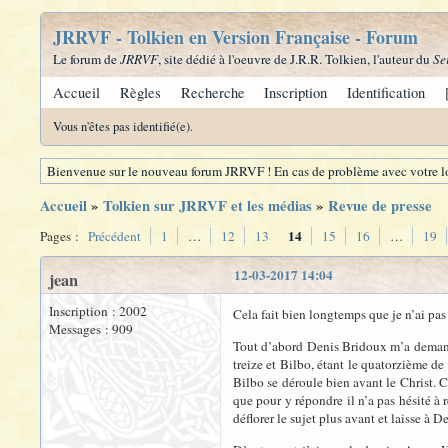
JRRVF - Tolkien en Version Française - Forum
Le forum de
JRRVF
, site dédié à l'oeuvre de J.R.R. Tolkien, l'auteur du
Se
Accueil
Règles
Recherche
Inscription
Identification
Vous n'êtes pas identifié(e).
Bienvenue sur le nouveau forum JRRVF ! En cas de problème avec votre lo
Accueil
»
Tolkien sur JRRVF et les médias
»
Revue de presse
14
Pages :
Précédent
1
…
12
13
15
16
…
19
12-03-2017 14:04
jean
Inscription : 2002
Cela fait bien longtemps que je n’ai pas
Messages : 909
Tout d’abord Denis Bridoux m’a demandé d
treize et Bilbo, étant le quatorzième de 
Bilbo se déroule bien avant le Christ.
que pour y répondre il n’a pas hésité à 
déflorer le sujet plus avant et laisse à D