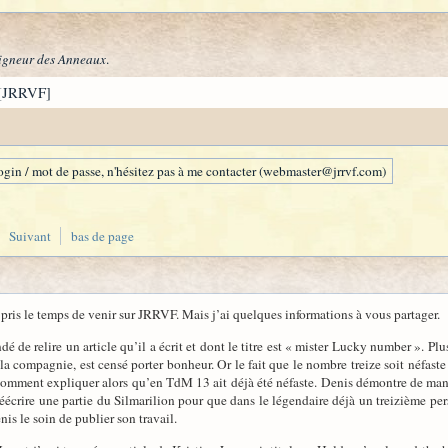
igneur des Anneaux
.
[JRRVF]
gin / mot de passe, n'hésitez pas à me contacter (webmaster@jrrvf.com)
Suivant
bas de page
 pris le temps de venir sur JRRVF. Mais j’ai quelques informations à vous partager.
e relire un article qu’il a écrit et dont le titre est « mister Lucky number ». Plusi
la compagnie, est censé porter bonheur. Or le fait que le nombre treize soit néfaste e
 Comment expliquer alors qu’en TdM 13 ait déjà été néfaste. Denis démontre de man
réécrire une partie du Silmarilion pour que dans le légendaire déjà un treizième per
enis le soin de publier son travail.