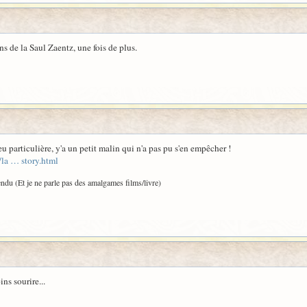
ns de la Saul Zaentz, une fois de plus.
eu particulière, y'a un petit malin qui n'a pas pu s'en empêcher !
la … story.html
tendu (Et je ne parle pas des amalgames films/livre)
ins sourire...