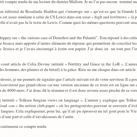
tit compte rendu de ma lecture du dernier Mallorn. Je ne l’ai pas encore terminé mais
 éditorial de Rosalinda Haddon qui s’interroge sur « qu’est-ce que la Grande 
s est assez similaire à celui de CS Lewis dans son essai « high and lowbrows » (à 
’elle n’avait pas lu le texte de Lewis. Comme quoi les mêmes questions peuvent sus
ppey sur « the curious case of Denethor and the Palantir”. Tom répond à des critique
 Jessica mais apporte d’autres éléments de réponse qui permettent de concilier les d
c Jessica et je l’avais encouragé à écrire son papier. J’ai donc eu un tout peu l
ourt article de Celia Devine intitulé « Fertility and Grace in the LoR ». L’auteur 
 (des hommes, des plantes et du bétail) à la grâce. Rien ne me choque dans cet article
essus, je me permets de signaler que l’article suivant est de votre serviteur. Il a po
écouvriront pas grand-chose car une version ancienne de ce texte est en ligne sur
s de 4000 mots. J’ai donc dû le résumer et il est donc revenu assez proche de sa versi
g intitulé « Tolkien Jungian views on language ». L’auteur y explique que Tolkien
 Road »ou « the notion club paper » où les protagonistes peuvent se souvenir d’év
 langues. Cela expliquerait, pour lui, qu’il ait pu éprouver un tel gout pour le Viel
s d’une part et celle d’envahisseurs de l’autre.
e continuerai ce compte rendu