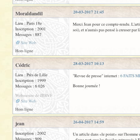
20-03-2017 21:45
Moraldandil
Lieu : Paris 18e
Merci Jean pour ce compte-rendu. L'arti
Inscription : 2001
soi), et n'aurais pas pensé à creuser par
Messages : 887
Site Web
Hors ligne
28-03-2017 10:13
Cédric
Lieu : Près de Lille
"Revue de presse" internet :
6 FAITS 
Inscription : 1999
Bonne journée !
Messages : 6 026
Webmestre de JRRVF
Site Web
Hors ligne
26-04-2017 14:59
jean
Inscription : 2002
Un article dans «le point» sur l'homme 
Messages : 909
- d'une part que les fossiles retrouvés 