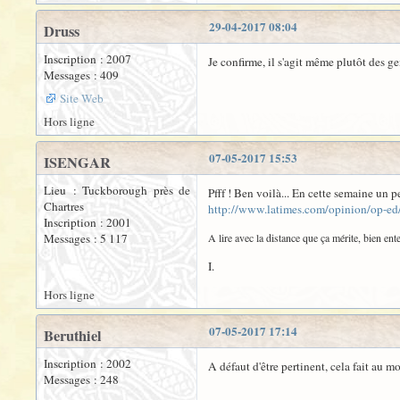
29-04-2017 08:04
Druss
Inscription : 2007
Je confirme, il s'agit même plutôt des ge
Messages : 409
Site Web
Hors ligne
07-05-2017 15:53
ISENGAR
Lieu : Tuckborough près de
Pfff ! Ben voilà... En cette semaine un p
Chartres
http://www.latimes.com/opinion/op-ed/
Inscription : 2001
Messages : 5 117
A lire avec la distance que ça mérite, bien en
I.
Hors ligne
07-05-2017 17:14
Beruthiel
Inscription : 2002
A défaut d'être pertinent, cela fait au mo
Messages : 248