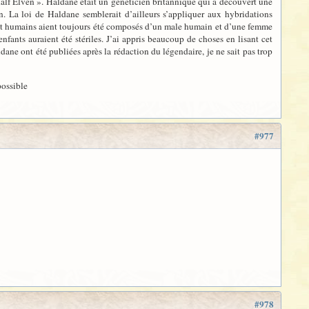
 half Elven ». Haldane était un généticien britannique qui a découvert une
n. La loi de Haldane semblerait d’ailleurs s’appliquer aux hybridations
es et humains aient toujours été composés d’un male humain et d’une femme
enfants auraient été stériles. J’ai appris beaucoup de choses en lisant cet
dane ont été publiées après la rédaction du légendaire, je ne sait pas trop
possible
#977
#978