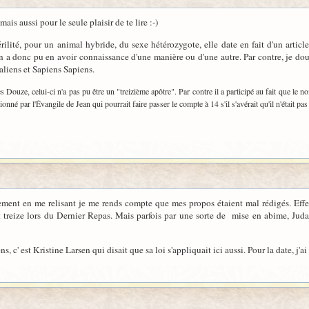
is aussi pour le seule plaisir de te lire :-)
rilité, pour un animal hybride, du sexe hétérozygote, elle date en fait d'un artic
n a donc pu en avoir connaissance d'une manière ou d'une autre. Par contre, je dou
liens et Sapiens Sapiens.
s Douze, celui-ci n'a pas pu être un "treizième apôtre". Par contre il a participé au fait que le 
onné par l'Évangile de Jean qui pourrait faire passer le compte à 14 s'il s'avérait qu'il n'était pa
ement en me relisant je me rends compte que mes propos étaient mal rédigés. Effec
t treize lors du Dernier Repas. Mais parfois par une sorte de mise en abime, Jud
c' est Kristine Larsen qui disait que sa loi s'appliquait ici aussi. Pour la date, j'ai f