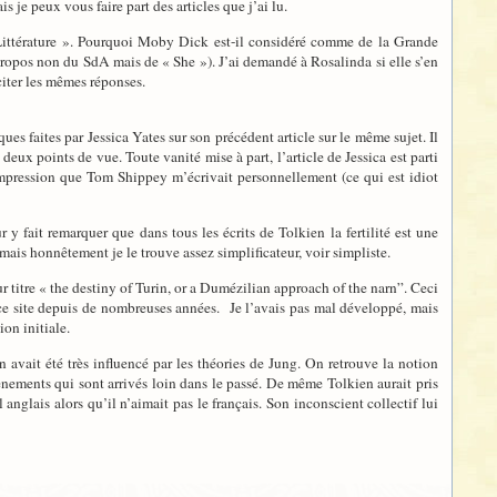
 je peux vous faire part des articles que j’ai lu.
Littérature ». Pourquoi Moby Dick est-il considéré comme de la Grande
propos non du SdA mais de « She »). J’ai demandé à Rosalinda si elle s’en
citer les mêmes réponses.
s faites par Jessica Yates sur son précédent article sur le même sujet. Il
eux points de vue. Toute vanité mise à part, l’article de Jessica est parti
’impression que Tom Shippey m’écrivait personnellement (ce qui est idiot
y fait remarquer que dans tous les écrits de Tolkien la fertilité est une
 mais honnêtement je le trouve assez simplificateur, voir simpliste.
ur titre « the destiny of Turin, or a Dumézilian approach of the narn”. Ceci
 ce site depuis de nombreuses années. Je l’avais pas mal développé, mais
on initiale.
 avait été très influencé par les théories de Jung. On retrouve la notion
ènements qui sont arrivés loin dans le passé. De même Tolkien aurait pris
 anglais alors qu’il n’aimait pas le français. Son inconscient collectif lui