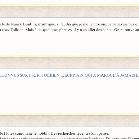
cle de Nancy Bunting m'intrigue, il faudra que je me le procure. Je ne savais pas qu
 là chez Tolkien. Mais à tes quelques phrases, il y a en effet des échos. On retrouve 
MÉCONNUS SUR J. R. R. TOLKIEN, L’ÉCRIVAIN QUI A MARQUÉ À JAMAIS
de Flores surnommé le hobbit. Des recherches récentes font penser
à Flores seraient plus anciens que ce qu'on croyait jusqu'à présent. De sorte que l'ho