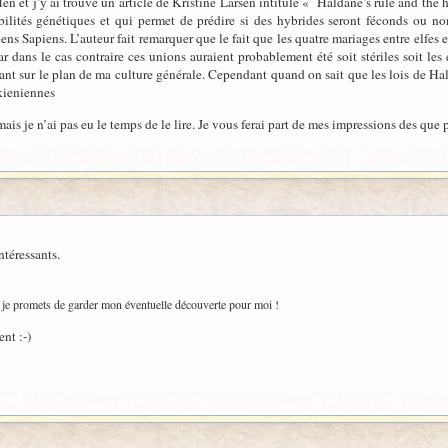
en et j’y ai trouvé un article de Kristine Larsen intitule « Haldane’s rule and the
ilités génétiques et qui permet de prédire si des hybrides seront féconds ou no
ens Sapiens. L’auteur fait remarquer que le fait que les quatre mariages entre elf
r dans le cas contraire ces unions auraient probablement été soit stériles soit les 
ssant sur le plan de ma culture générale. Cependant quand on sait que les lois de Hal
lkieniennes
ais je n’ai pas eu le temps de le lire. Je vous ferai part de mes impressions des que 
ntéressants.
is je promets de garder mon éventuelle découverte pour moi !
ent :-)