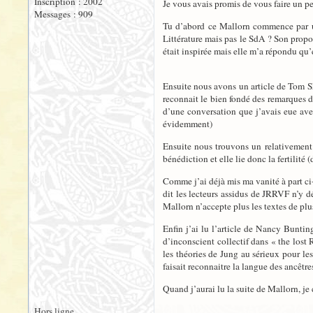
Inscription : 2002
Je vous avais promis de vous faire un pe
Messages : 909
Tu d’abord ce Mallorn commence par un
Littérature mais pas le SdA ? Son propo
était inspirée mais elle m’a répondu qu
Ensuite nous avons un article de Tom Shi
reconnait le bien fondé des remarques de
d’une conversation que j’avais eue ave
évidemment)
Ensuite nous trouvons un relativement c
bénédiction et elle lie donc la fertilité
Comme j’ai déjà mis ma vanité à part ci-d
dit les lecteurs assidus de JRRVF n’y d
Mallorn n’accepte plus les textes de plu
Enfin j’ai lu l’article de Nancy Buntin
d’inconscient collectif dans « the lost
les théories de Jung au sérieux pour les
faisait reconnaitre la langue des ancêtre
Quand j’aurai lu la suite de Mallorn, j
Hors ligne