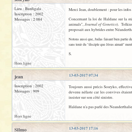
Lieu : Burdigala
Merci Jean, doublement : pour les infos ma
Inscription : 2002
Concernant la loi de Haldane sur la sté
Messages : 2 084
animals",
Journal of Genetics
). Tolkie
proposait aux hybrides entre Néandertha
Notons aussi que, Judas faisant bien partie de
sans tenir du "disciple que Jésus aimait" menti
S.
Hors ligne
13-03-2017 07:34
jean
Inscription : 2002
Toujours aussi précis Sosryko, effectiv
Messages : 909
devenu néfaste car les convives étaien
insister sur son côté sinistre.
Haldane n'a pas parlé des Neanderthaliens, 
Hors ligne
13-03-2017 17:16
Silmo