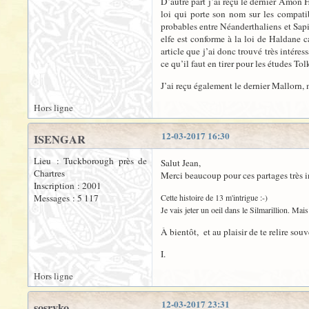
D’autre part j’ai reçu le dernier Amon H
loi qui porte son nom sur les compatib
probables entre Néanderthaliens et Sapi
elfe est conforme à la loi de Haldane ca
article que j’ai donc trouvé très intére
ce qu’il faut en tirer pour les études To
J’ai reçu également le dernier Mallorn, m
Hors ligne
12-03-2017 16:30
ISENGAR
Lieu : Tuckborough près de
Salut Jean,
Chartres
Merci beaucoup pour ces partages très i
Inscription : 2001
Messages : 5 117
Cette histoire de 13 m'intrigue :-)
Je vais jeter un oeil dans le Silmarillion. Ma
À bientôt, et au plaisir de te relire souv
I.
Hors ligne
12-03-2017 23:31
sosryko