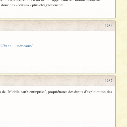
nt donc des «cousins» plus éloignés encore.
#986
9/franc … mericains/
#987
 de "Middle-earth entreprise", propriétaires des droits d'exploitation des