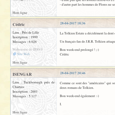
- d'autre part les hommes de Flores ne 
Hors ligne
28-04-2017 18:36
Cédric
Lieu : Près de Lille
La Tolkien Estate a décidément la dent d
Inscription : 1999
Un français fan de J.R.R. Tolkien attaqu
Messages : 6 026
Webmestre de JRRVF
Bon week-end prolongé ! ;-)
Site Web
Cédric
Hors ligne
28-04-2017 20:46
ISENGAR
Lieu : Tuckborough près de
Comme ce sont des "américains" qui sont 
Chartres
deux romans de Tolkien.
Inscription : 2001
Bon week-end également :-)
Messages : 5 117
I.
Hors ligne