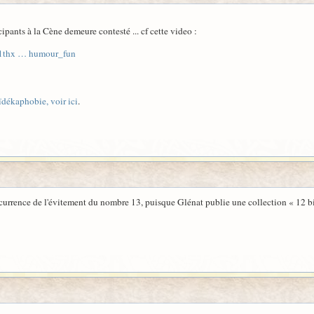
ipants à la Cène demeure contesté ... cf cette video :
81thx … humour_fun
aïdékaphobie, voir ici
.
currence de l'évitement du nombre 13, puisque Glénat publie une collection « 12 bis