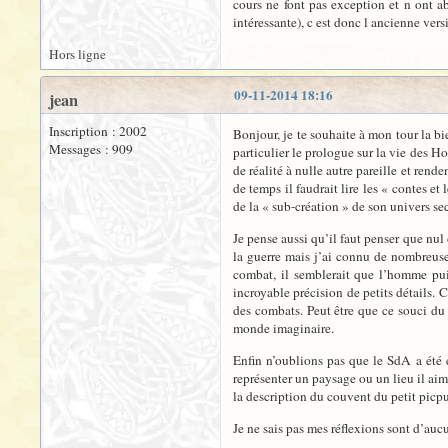
cours ne font pas exception et n ont a
intéressante), c est donc l ancienne vers
Hors ligne
09-11-2014 18:16
jean
Inscription : 2002
Bonjour, je te souhaite à mon tour la b
Messages : 909
particulier le prologue sur la vie des Ho
de réalité à nulle autre pareille et ren
de temps il faudrait lire les « contes e
de la « sub-création » de son univers se
Je pense aussi qu’il faut penser que nul
la guerre mais j’ai connu de nombreuse
combat, il semblerait que l’homme puis
incroyable précision de petits détails.
des combats. Peut être que ce souci du 
monde imaginaire.
Enfin n’oublions pas que le SdA a été 
représenter un paysage ou un lieu il aim
la description du couvent du petit picpu
Je ne sais pas mes réflexions sont d’aucu