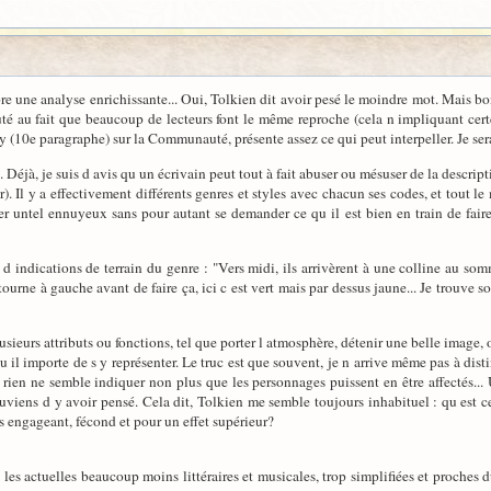
re une analyse enrichissante... Oui, Tolkien dit avoir pesé le moindre mot. Mais bo
uté au fait que beaucoup de lecteurs font le même reproche (cela n impliquant cer
ly (10e paragraphe) sur la Communauté, présente assez ce qui peut interpeller. Je sera
Déjà, je suis d avis qu un écrivain peut tout à fait abuser ou mésuser de la descripti
. Il y a effectivement différents genres et styles avec chacun ses codes, et tout le 
er untel ennuyeux sans pour autant se demander ce qu il est bien en train de fair
 indications de terrain du genre : "Vers midi, ils arrivèrent à une colline au so
e tourne à gauche avant de faire ça, ici c est vert mais par dessus jaune... Je trou
ieurs attributs ou fonctions, tel que porter l atmosphère, détenir une belle image, ou
 il importe de s y représenter. Le truc est que souvent, je n arrive même pas à disti
 rien ne semble indiquer non plus que les personnages puissent en être affectés... 
uviens d y avoir pensé. Cela dit, Tolkien me semble toujours inhabituel : qu est 
us engageant, fécond et pour un effet supérieur?
 les actuelles beaucoup moins littéraires et musicales, trop simplifiées et proche