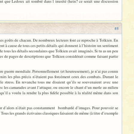
nt que Ledoux ait sombré dans l inusité (hein? ce serait une discussion
#5
 des goûts de chacun. De nombreux lecteurs font ce reproche à Tolkien. En
ent à cause de tous ces petits détails qui donnent à l’histoire un sentiment
e tous les détails secondaires que Tolkien avait imaginés. Si tu as un peu
ines de pages de descriptions que Tolkien considérait comme faisant partie
ière guerre mondiale. Personnellement (et heureusement), je n’ai pas connu
irs les plus précis n’étaient pas forcément ceux des combats. Durant le
le stress. En revanche tous me disaient qu’ils se souvenaient avec une
ec les camarades avant l’attaque, ou encore le chant d’un merle au milieu
qu’il a voulu la rendre la plus fidèle possible à la réalité même dans son
teur d’alors n’était pas constamment bombardé d’images. Pour pouvoir se
 Tous les grands écrivains classiques faisaient de même (à titre d’exemple