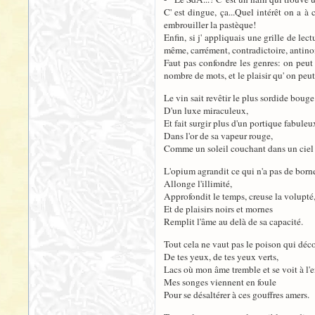
C' est dingue, ça...Quel intérêt on a à 
embrouiller la pastèque!
Enfin, si j' appliquais une grille de lec
même, carrément, contradictoire, antino
Faut pas confondre les genres: on peut l
nombre de mots, et le plaisir qu' on peut
Le vin sait revêtir le plus sordide bouge
D'un luxe miraculeux,
Et fait surgir plus d'un portique fabuleu
Dans l'or de sa vapeur rouge,
Comme un soleil couchant dans un ciel
L'opium agrandit ce qui n'a pas de born
Allonge l'illimité,
Approfondit le temps, creuse la volupté
Et de plaisirs noirs et mornes
Remplit l'âme au delà de sa capacité.
Tout cela ne vaut pas le poison qui déc
De tes yeux, de tes yeux verts,
Lacs où mon âme tremble et se voit à l'e
Mes songes viennent en foule
Pour se désaltérer à ces gouffres amers.