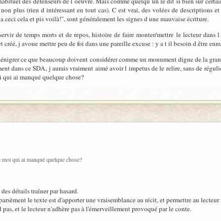
 habituel des défenseurs de l oeuvre. Mais comme quelqu un le dit si bien sur certain
 non plus (rien d intéressant en tout cas). C est vrai, des volées de descriptions 
y a ceci cela et pis voilà!", sont généralement les signes d une mauvaise écriture.
servir de temps morts et de repos, histoire de faire monter/mettre le lecteur dans 
et créé, j avoue mettre peu de foi dans une pareille excuse : y a t il besoin d être en
dénigrer ce que beaucoup doivent considérer comme un monument digne de la grande
ent dans ce SDA, j aurais vraiment aimé avoir l impetus de le relire, sans de régulie
moi qui ai manqué quelque chose?
 ce moi qui ai manqué quelque chose?
 des détails traîner par hasard.
 parsèment le texte est d'apporter une vraisemblance au récit, et permettre au lecteur
 pas, et le lecteur n'adhère pas à l'émerveillement provoqué par le conte.