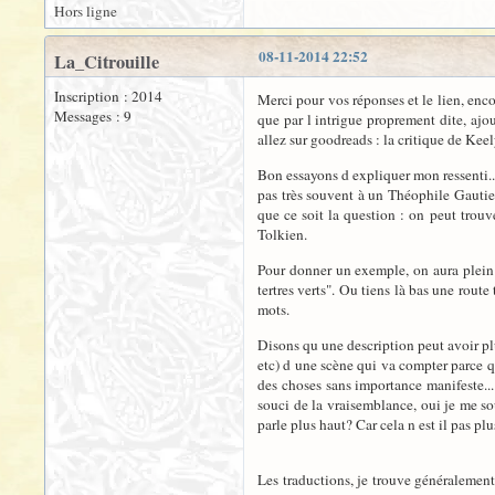
Hors ligne
08-11-2014 22:52
La_Citrouille
Inscription : 2014
Merci pour vos réponses et le lien, enco
Messages : 9
que par l intrigue proprement dite, ajo
allez sur goodreads : la critique de Kee
Bon essayons d expliquer mon ressenti... 
pas très souvent à un Théophile Gautier)
que ce soit la question : on peut trouv
Tolkien.
Pour donner un exemple, on aura plein d
tertres verts". Ou tiens là bas une rout
mots.
Disons qu une description peut avoir plus
etc) d une scène qui va compter parce qu
des choses sans importance manifeste...
souci de la vraisemblance, oui je me so
parle plus haut? Car cela n est il pas pl
Les traductions, je trouve généralement