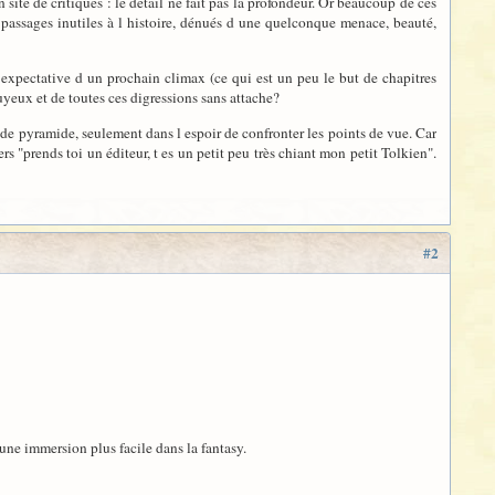
 site de critiques : le détail ne fait pas la profondeur. Or beaucoup de ces
et passages inutiles à l histoire, dénués d une quelconque menace, beauté,
l expectative d un prochain climax (ce qui est un peu le but de chapitres
nuyeux et de toutes ces digressions sans attache?
 pyramide, seulement dans l espoir de confronter les points de vue. Car
rs "prends toi un éditeur, t es un petit peu très chiant mon petit Tolkien".
#2
 une immersion plus facile dans la fantasy.