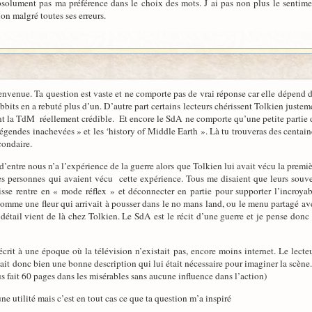
bsolument pas ma préférence dans le choix des mots. J ai pas non plus le sentime
ion malgré toutes ses erreurs.
ienvenue. Ta question est vaste et ne comporte pas de vrai réponse car elle dépend
bbits en a rebuté plus d’un. D’autre part certains lecteurs chérissent Tolkien justem
dent la TdM réellement crédible. Et encore le SdA ne comporte qu’une petite partie d
t légendes inachevées » et les ‘history of Middle Earth ». Là tu trouveras des centa
condaire.
 d’entre nous n’a l’expérience de la guerre alors que Tolkien lui avait vécu la prem
s personnes qui avaient vécu cette expérience. Tous me disaient que leurs souven
se rentre en « mode réflex » et déconnecter en partie pour supporter l’incroyab
 Comme une fleur qui arrivait à pousser dans le no mans land, ou le menu partagé av
détail vient de là chez Tolkien. Le SdA est le récit d’une guerre et je pense donc 
écrit à une époque où la télévision n’existait pas, encore moins internet. Le lec
ait donc bien une bonne description qui lui était nécessaire pour imaginer la scène.
s fait 60 pages dans les misérables sans aucune influence dans l’action)
ne utilité mais c’est en tout cas ce que ta question m’a inspiré