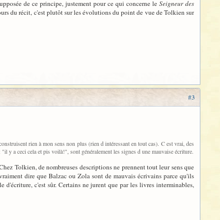
supposée de ce principe, justement pour ce qui concerne le
Seigneur des
urs du récit, c'est plutôt sur les évolutions du point de vue de Tolkien sur
#3
construisent rien à mon sens non plus (rien d intéressant en tout cas). C est vrai, des
"il y a ceci cela et pis voilà!", sont généralement les signes d une mauvaise écriture.
é. Chez Tolkien, de nombreuses descriptions ne prennent tout leur sens que
n vraiment dire que Balzac ou Zola sont de mauvais écrivains parce qu'ils
d'écriture, c'est sûr. Certains ne jurent que par les livres interminables,