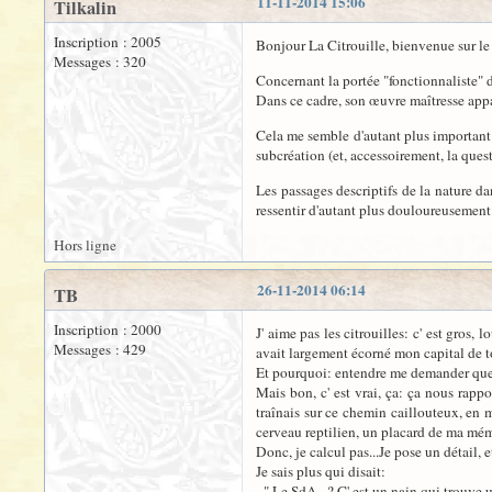
11-11-2014 15:06
Tilkalin
Inscription : 2005
Bonjour La Citrouille, bienvenue sur l
Messages : 320
Concernant la portée "fonctionnaliste" d
Dans ce cadre, son œuvre maîtresse app
Cela me semble d'autant plus important d
subcréation (et, accessoirement, la quest
Les passages descriptifs de la nature d
ressentir d'autant plus douloureusement
Hors ligne
26-11-2014 06:14
TB
Inscription : 2000
J' aime pas les citrouilles: c' est gros,
Messages : 429
avait largement écorné mon capital de t
Et pourquoi: entendre me demander quel ét
Mais bon, c' est vrai, ça: ça nous rappo
traînais sur ce chemin caillouteux, en m
cerveau reptilien, un placard de ma mém
Donc, je calcul pas...Je pose un détail, e
Je sais plus qui disait:
- " Le SdA...? C' est un nain qui trouve 