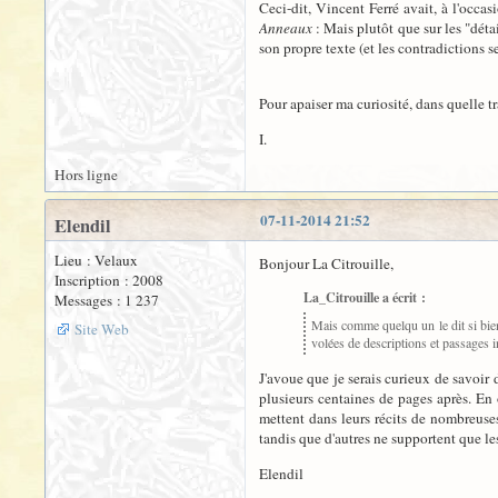
Ceci-dit, Vincent Ferré avait, à l'occas
Anneaux
: Mais plutôt que sur les "détai
son propre texte (et les contradictions s
Pour apaiser ma curiosité, dans quelle t
I.
Hors ligne
07-11-2014 21:52
Elendil
Lieu : Velaux
Bonjour La Citrouille,
Inscription : 2008
La_Citrouille a écrit :
Messages : 1 237
Mais comme quelqu un le dit si bien 
Site Web
volées de descriptions et passages in
J'avoue que je serais curieux de savoir 
plusieurs centaines de pages après. En 
mettent dans leurs récits de nombreuses 
tandis que d'autres ne supportent que le
Elendil