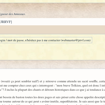
igneur des Anneaux
.
[JRRVF]
gin / mot de passe, n'hésitez pas à me contacter (webmaster@jrrvf.com)
 (woaiii ça peut sembler naïf!) et y retrouve comme attendu un sacré souffle, cer
faut me compter chez ceux qui s interrogent : "mon brave Tolkien, quel est donc l int
etc"? J inclus la plupart des chants et détours historiques dans ce que j ai tendance 
 besoin de baston toutes les deux pages et sais priser cette chose appelée descripti
e tourne autour de ce qui peut s avérer inutile, superfétatoire. Je sais aussi que le