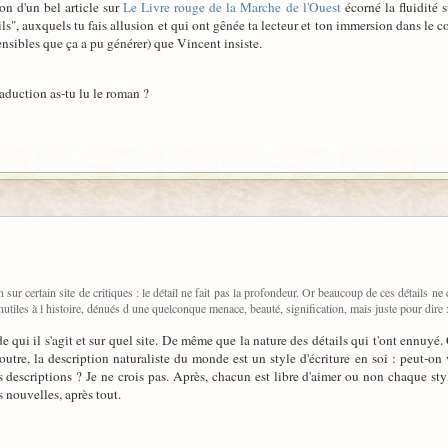
ion d'un bel article sur
Le Livre rouge de la Marche de l'Ouest
écorné la fluidité 
ls", auxquels tu fais allusion et qui ont gênée ta lecteur et ton immersion dans le co
ensibles que ça a pu générer) que Vincent insiste.
raduction as-tu lu le roman ?
sur certain site de critiques : le détail ne fait pas la profondeur. Or beaucoup de ces détails ne 
utiles à l histoire, dénués d une quelconque menace, beauté, signification, mais juste pour dire : 
de qui il s'agit et sur quel site. De même que la nature des détails qui t'ont ennuy
outre, la description naturaliste du monde est un style d'écriture en soi : peut-o
descriptions ? Je ne crois pas. Après, chacun est libre d'aimer ou non chaque style 
s nouvelles, après tout.