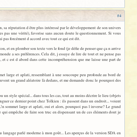
#4
n, sa réputation d être plus intéressé par le développement de son univers
tes pas une vérité), favorise sans aucun doute le questionnement. Si vous
i pas forcément d accord avec tout ce qui est dit.
on, et en plomber son texte vers le fond (je défie de penser que ça n arrive
monde a ses préférences. Cela dit, j essaye de lire de tout et ne pense pas
e, et c est d abord dans cette incompréhension que me laisse une part de
mmet large et aplati, ressemblant à une soucoupe peu profonde au bord de
ve souvent un grand aléatoire là dedans, et me demande donc le pourquoi des
 un style spécial... dans tous les cas, tout au moins décrire le lieu (objets
nguer ce dernier point chez Tolkien : ils passent dans un endroit... voient
Un sommet large et aplati, oui et alors, pourquoi pas l inverse? Le grand
ce qui empêche de faire son truc en dispensant un de ces éléments dont je
s du langage parlé moderne à mon goût... Les aperçus de la version SDA en