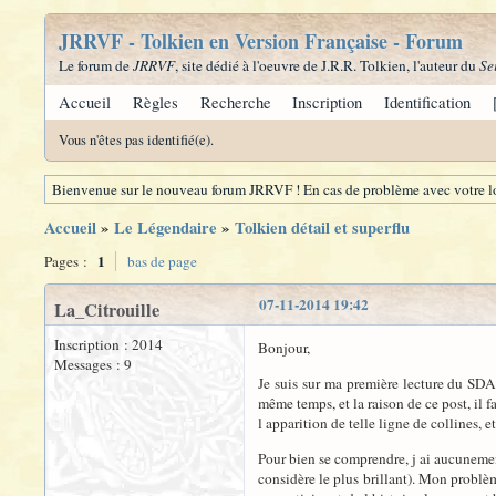
JRRVF - Tolkien en Version Française - Forum
Le forum de
JRRVF
, site dédié à l'oeuvre de J.R.R. Tolkien, l'auteur du
Se
Accueil
Règles
Recherche
Inscription
Identification
Vous n'êtes pas identifié(e).
Bienvenue sur le nouveau forum JRRVF ! En cas de problème avec votre lo
Accueil
»
Le Légendaire
»
Tolkien détail et superflu
1
Pages :
bas de page
07-11-2014 19:42
La_Citrouille
Inscription : 2014
Bonjour,
Messages : 9
Je suis sur ma première lecture du SDA
même temps, et la raison de ce post, il 
l apparition de telle ligne de collines, 
Pour bien se comprendre, j ai aucunement
considère le plus brillant). Mon problèm