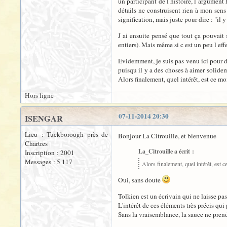
un participant de l histoire, l argument
détails ne construisent rien à mon sens
signification, mais juste pour dire : "il 
J ai ensuite pensé que tout ça pouvait 
entiers). Mais même si c est un peu l eff
Evidemment, je suis pas venu ici pour 
puisqu il y a des choses à aimer solidem
Alors finalement, quel intérêt, est ce 
Hors ligne
07-11-2014 20:30
ISENGAR
Lieu : Tuckborough près de
Bonjour La Citrouille, et bienvenue
Chartres
La_Citrouille a écrit :
Inscription : 2001
Messages : 5 117
Alors finalement, quel intérêt, est
Oui, sans doute
Tolkien est un écrivain qui ne laisse pas
L'intérêt de ces éléments très précis qui
Sans la vraisemblance, la sauce ne prend