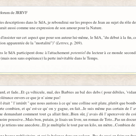
e forum de JRRVF
es descriptions dans le SdA, je rebondirai sur les propos de Jean au sujet du rôle 
arait aussi comme une expression de son amour pour la Nature.
'insister sur cet aspect que pour son auteur lui-même, le SdA, "du début à la fin, co
ion apparentée de la "mortalité")" (
Lettres
, p. 269).
ans le SdA participent donc à l'attachement
potentiel
du lecteur à ce monde secondai
 (mais non sans espérance) la perte inévitable dans le Temps.
 lourd, et fade...Et ça véhicule, mal, des Barbies au bal des debs ( pour débiles, 'vida
olérance envers ce que je n' aime pas!
ait " l' intérêt " que nous aurions à ce qu' une colline soit plate, plutôt que bombé
rte combien, et qu' est-ce qu' on y gagne, en fait...Je suis même pas certain de l' a
e demandant comment tout ça allait finir...Bien sûr, j' avais dû l' apercevoir du coi
oire poussive...Mais bon, putain, je lisais un livre, un roman de Toto...Pas un doc
t je retiens une anecdote...Et je multiplie le tout par un kilo, un mètre...Combien de s
une bague publicitaire, et qui la balance dans un volcan...Pas de quoi en faire un fr