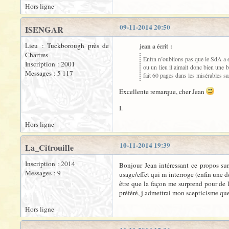
Hors ligne
09-11-2014 20:50
ISENGAR
Lieu : Tuckborough près de
jean a écrit :
Chartres
Enfin n’oublions pas que le SdA a é
Inscription : 2001
ou un lieu il aimait donc bien une b
Messages : 5 117
fait 60 pages dans les misérables s
Excellente remarque, cher Jean
I.
Hors ligne
10-11-2014 19:39
La_Citrouille
Inscription : 2014
Bonjour Jean intéressant ce propos sur
Messages : 9
usage/effet qui m interroge (enfin une d
être que la façon me surprend pour de l
préféré, j admettrai mon scepticisme que
Hors ligne