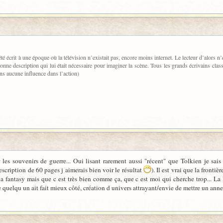
té écrit à une époque où la télévision n’existait pas, encore moins internet. Le lecteur d’alo
onne description qui lui était nécessaire pour imaginer la scène. Tous les grands écrivains clas
ans aucune influence dans l’action)
 les souvenirs de guerre... Oui lisant rarement aussi "récent" que Tolkien je sai
escription de 60 pages j aimerais bien voir le résultat
). Il est vrai que la frontiè
a fantasy mais que c est très bien comme ça, que c est moi qui cherche trop... La
 quelqu un ait fait mieux côté, création d univers attrayant/envie de mettre un anne