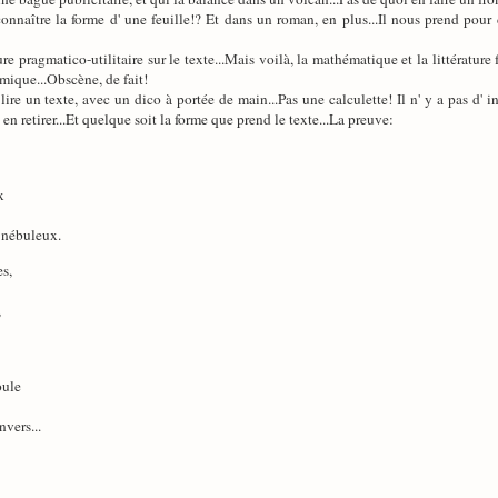
connaître la forme d' une feuille!? Et dans un roman, en plus...Il nous prend pour 
ture pragmatico-utilitaire sur le texte...Mais voilà, la mathématique et la littératur
mique...Obscène, de fait!
ire un texte, avec un dico à portée de main...Pas une calculette! Il n' y a pas d' in
 en retirer...Et quelque soit la forme que prend le texte...La preuve:
x
 nébuleux.
es,
,
oule
nvers...