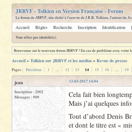
JRRVF - Tolkien en Version Française - Forum
Le forum de
JRRVF
, site dédié à l'oeuvre de J.R.R. Tolkien, l'auteur du
Se
Accueil
Règles
Recherche
Inscription
Identification
Vous n'êtes pas identifié(e).
Bienvenue sur le nouveau forum JRRVF ! En cas de problème avec votre lo
Accueil
»
Tolkien sur JRRVF et les médias
»
Revue de presse
14
Pages :
Précédent
1
…
12
13
15
16
…
19
12-03-2017 14:04
jean
Inscription : 2002
Cela fait bien longtem
Messages : 909
Mais j’ai quelques info
Tout d’abord Denis Bri
et dont le titre est « 