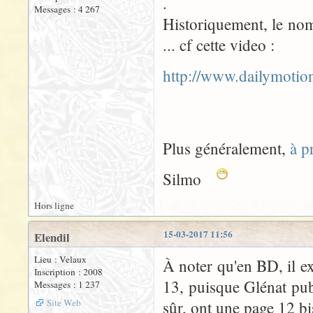
.
Messages : 4 267
Historiquement, le nom
... cf cette video :
http://www.dailymoti
Plus généralement,
à p
Silmo
Hors ligne
15-03-2017 11:56
Elendil
Lieu : Velaux
À noter qu'en BD, il e
Inscription : 2008
13, puisque Glénat pub
Messages : 1 237
Site Web
sûr, ont une page 12 bi