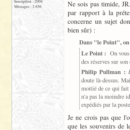
Inscription : 2004
Ne sois pas timide, JR.
Messages : 2 656
par rapport à la préte
concerne un sujet dont,
bien sûr) :
Dans "le Point", on 
Le Point :
On vous c
des réserves sur so
Philip Pullman :
doute là-dessus. Mai
moitié de ce qui fait
n'a pas la moindre id
expédiés par la poste
Je ne crois pas que l
que les souvenirs de 