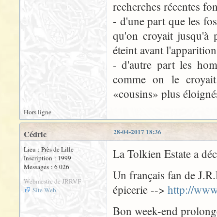
recherches récentes fo
- d'une part que les fo
qu'on croyait jusqu'à
éteint avant l'apparit
- d'autre part les ho
comme on le croyait
«cousins» plus éloigné
Hors ligne
28-04-2017 18:36
Cédric
Lieu : Près de Lille
La Tolkien Estate a déc
Inscription : 1999
Messages : 6 026
Un français fan de J.R.
Webmestre de JRRVF
épicerie -->
http://www
Site Web
Bon week-end prolongé