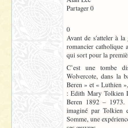
Partager 0
0
Avant de s'atteler à 
romancier catholique a
qui sort pour la premiè
C’est une tombe dis
Wolvercote, dans la b
Beren » et « Luthien »
: Edith Mary Tolkien 
Beren 1892 – 1973. L
imaginé par Tolkien e
Somme, une expérience 
ses œuvres.