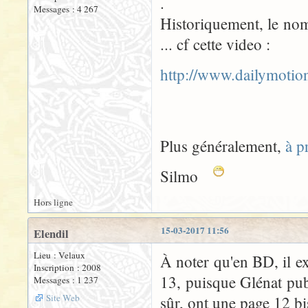
.
Messages : 4 267
Historiquement, le nom
... cf cette video :
http://www.dailymoti
Plus généralement,
à p
Silmo
Hors ligne
15-03-2017 11:56
Elendil
Lieu : Velaux
À noter qu'en BD, il e
Inscription : 2008
13, puisque Glénat pub
Messages : 1 237
Site Web
sûr, ont une page 12 bi