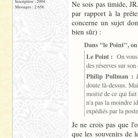
Inscription : 2004
Ne sois pas timide, JR.
Messages : 2 656
par rapport à la préte
concerne un sujet dont,
bien sûr) :
Dans "le Point", on 
Le Point :
On vous c
des réserves sur so
Philip Pullman :
doute là-dessus. Mai
moitié de ce qui fait
n'a pas la moindre id
expédiés par la poste
Je ne crois pas que l
que les souvenirs de 