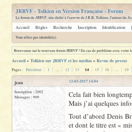
JRRVF - Tolkien en Version Française - Forum
Le forum de
JRRVF
, site dédié à l'oeuvre de J.R.R. Tolkien, l'auteur du
Se
Accueil
Règles
Recherche
Inscription
Identification
Vous n'êtes pas identifié(e).
Bienvenue sur le nouveau forum JRRVF ! En cas de problème avec votre lo
Accueil
»
Tolkien sur JRRVF et les médias
»
Revue de presse
14
Pages :
Précédent
1
…
12
13
15
16
…
19
12-03-2017 14:04
jean
Inscription : 2002
Cela fait bien longtem
Messages : 909
Mais j’ai quelques info
Tout d’abord Denis Bri
et dont le titre est « 