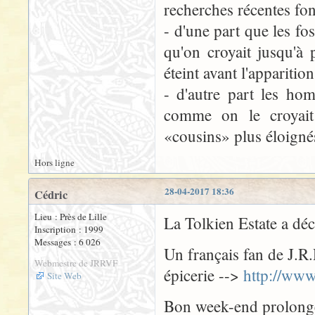
recherches récentes fo
- d'une part que les fo
qu'on croyait jusqu'à
éteint avant l'apparit
- d'autre part les ho
comme on le croyait
«cousins» plus éloigné
Hors ligne
28-04-2017 18:36
Cédric
Lieu : Près de Lille
La Tolkien Estate a déc
Inscription : 1999
Messages : 6 026
Un français fan de J.R.
Webmestre de JRRVF
épicerie -->
http://www
Site Web
Bon week-end prolongé