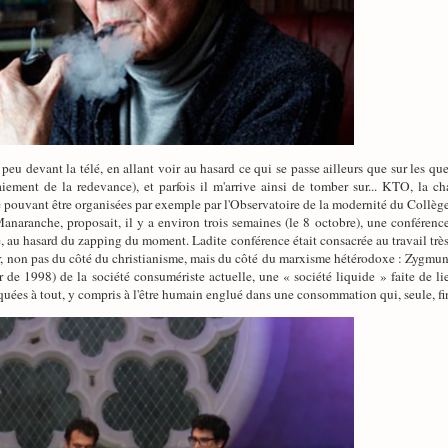
un peu devant la télé, en allant voir au hasard ce qui se passe ailleurs que sur les
aiement de la redevance), et parfois il m'arrive ainsi de tomber sur... KTO, la c
é pouvant être organisées par exemple par l'Observatoire de la modernité du Collèg
anaranche, proposait, il y a environ trois semaines (le 8 octobre), une conférence
, au hasard du zapping du moment. Ladite conférence était consacrée au travail très
rcher, non pas du côté du christianisme, mais du côté du marxisme hétérodoxe : Zy
ir de 1998) de la société consumériste actuelle, une « société liquide » faite de
quées à tout, y compris à l'être humain englué dans une consommation qui, seule, fini