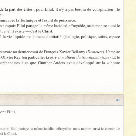
 la part des élites : pour Ellul, il n'y a pas besoin de conspiration : le
nt.
ème, avec la Technique et l'esprit de puissance.
un espoir. Ellul partage la même lucidité, effroyable, mais montre aussi le
tuel et il existe — c'est le Christ.
à la vie liquide me laissent dubitatifs (écologie, politique, soins, espace
renvoie au dernier essai de François-Xavier Bellamy (
Demeure
). L'empire
'Olivier Rey (en particulier
Leurre et malheur du transhumanisme
). Et le
marchandises à ce que Günther Anders avait développé sur la « honte
#5
ont Ellul.
spoir. Ellul partage la même lucidité, effroyable, mais montre aussi le chemin de
est le Christ.