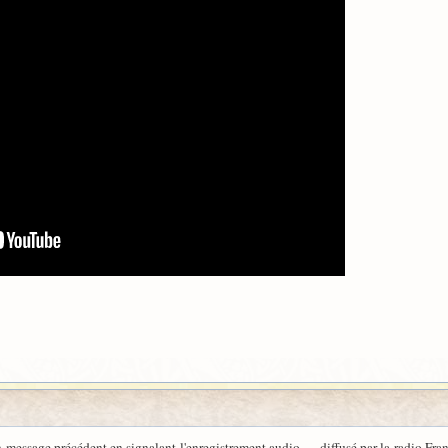
message précédent en signalant l'enregistrement audio — diffusé par la radio Fra