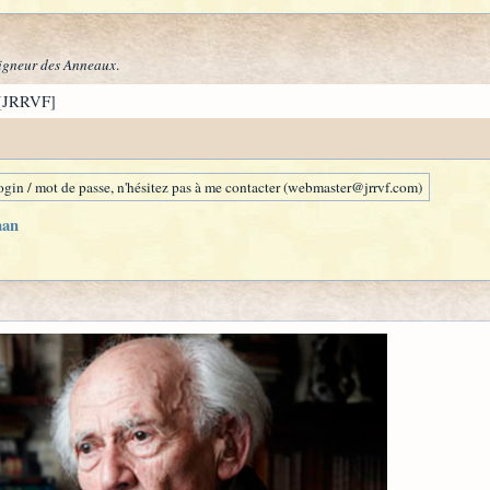
igneur des Anneaux
.
[JRRVF]
gin / mot de passe, n'hésitez pas à me contacter (webmaster@jrrvf.com)
man