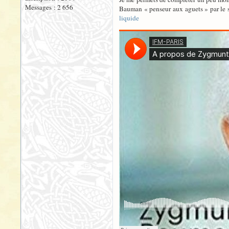
Messages : 2 656
Bauman « penseur aux aguets » par le s
liquide