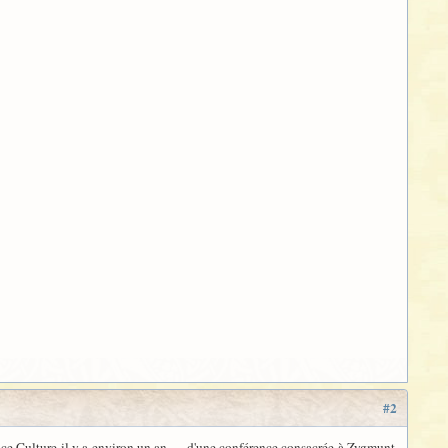
#2
nce Culture il y a environ un an — d'une conférence consacrée à Zygmunt