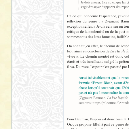
Je dois avouer, à ce sujet, que les c
s'agit d'essayer d'apporter des répo
En ce qui concerne l'espérance, j'avou
réflexion du genre : « Zygmunt Bauman
exceptionnelles. » Je dis cela sur un to
critique de la modernité ou de la post-m
sommes tous des êtres humains, faillibles
On connait, en effet, le chemin de l'espé
lu) : ainsi en conclusion de
La Parole h
vivre ». Le chemin montré est donc celu
étroit et très insuffisant malgré la pr
il va. Du reste, l'espoir n'est pas nié pa
Aussi inévitablement que la rencon
formule d'Ernest Bloch, avant d'ê
chose lorsqu'il soutenait que l'ét
pas et n'a pas à reconnaître la comp
La Vie liquide
(Zygmunt Bauman,
sombres temps (relecture d'Arendt 
Pour Bauman, l'espoir est donc bien là, 
Or, que propose Ellul à part ce genre de