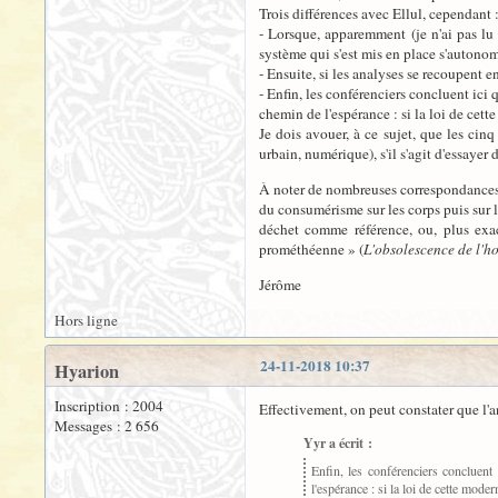
Trois différences avec Ellul, cependant 
- Lorsque, apparemment (je n'ai pas lu 
système qui s'est mis en place s'autonomi
- Ensuite, si les analyses se recoupent 
- Enfin, les conférenciers concluent ici
chemin de l'espérance : si la loi de cette 
Je dois avouer, à ce sujet, que les cinq
urbain, numérique), s'il s'agit d'essayer
À noter de nombreuses correspondances,
du consumérisme sur les corps puis sur 
déchet comme référence, ou, plus ex
prométhéenne » (
L'obsolescence de l'
Jérôme
Hors ligne
24-11-2018 10:37
Hyarion
Inscription : 2004
Effectivement, on peut constater que l'
Messages : 2 656
Yyr a écrit :
Enfin, les conférenciers concluent
l'espérance : si la loi de cette moderni