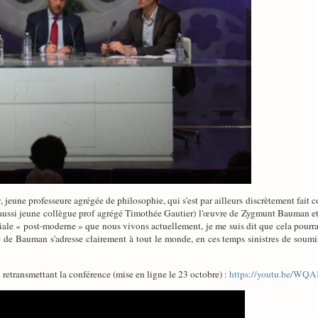
eune professeure agrégée de philosophie, qui s'est par ailleurs discrètement fait co
aussi jeune collègue prof agrégé Timothée Gautier) l'œuvre de Zygmunt Bauman et s
ciale « post-moderne » que nous vivons actuellement, je me suis dit que cela pourra
e de Bauman s'adresse clairement à tout le monde, en ces temps sinistres de soumi
n retransmettant la conférence (mise en ligne le 23 octobre) :
https://youtu.be/WQ