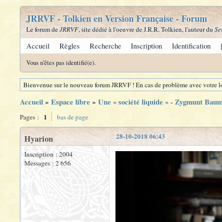
JRRVF - Tolkien en Version Française - Forum
Le forum de
JRRVF
, site dédié à l'oeuvre de J.R.R. Tolkien, l'auteur du
Se
Accueil
Règles
Recherche
Inscription
Identification
Vous n'êtes pas identifié(e).
Bienvenue sur le nouveau forum JRRVF ! En cas de problème avec votre lo
Accueil
»
Espace libre
»
Une « société liquide » - Zygmunt Bau
1
Pages :
bas de page
28-10-2018 06:43
Hyarion
Inscription : 2004
Messages : 2 656