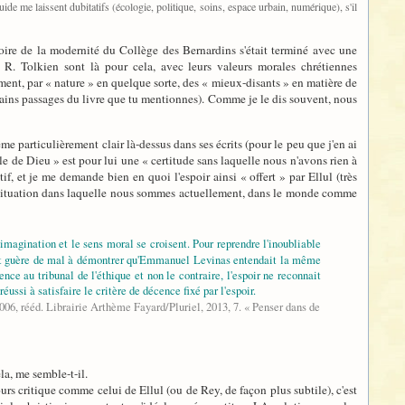
uide me laissent dubitatifs (écologie, politique, soins, espace urbain, numérique), s'il
oire de la modernité du Collège des Bernardins s'était terminé avec une
 R. Tolkien sont là pour cela, avec leurs valeurs morales chrétiennes
cément, par « nature » en quelque sorte, des « mieux-disants » en matière de
rtains passages du livre que tu mentionnes). Comme je le dis souvent, nous
me particulièrement clair là-dessus dans ses écrits (pour le peu que j'en ai
ole de Dieu » est pour lui une « certitude sans laquelle nous n'avons rien à
f, et je me demande bien en quoi l'espoir ainsi « offert » par Ellul (très
 la situation dans laquelle nous sommes actuellement, dans le monde comme
'imagination et le sens moral se croisent. Pour reprendre l'inoubliable
it guère de mal à démontrer qu'Emmanuel Levinas entendait la même
ce au tribunal de l'éthique et non le contraire, l'espoir ne reconnait
réussi à satisfaire le critère de décence fixé par l'espoir.
006, rééd. Librairie Arthème Fayard/Pluriel, 2013, 7. « Penser dans de
la, me semble-t-il.
rs critique comme celui de Ellul (ou de Rey, de façon plus subtile), c'est