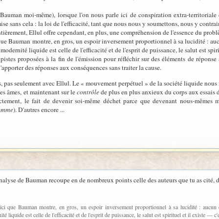
:
Bauman moi-même), lorsque l'on nous parle ici de conspiration extra-territoriale de
se sans cela : la loi de l'efficacité, tant que nous nous y soumettons, nous y contrai
entièrement, Ellul offre cependant, en plus, une compréhension de l'essence du probl
 que Bauman montre, en gros, un espoir inversement proportionnel à sa lucidité : auc
modernité liquide est celle de l'efficacité et de l'esprit de puissance, le salut est spiri
 pistes proposées à la fin de l'émission pour réfléchir sur des éléments de réponse 
 d'apporter des réponses aux conséquences sans traiter la cause.
 pas seulement avec Ellul. Le « mouvement perpétuel » de la société liquide nous 
les âmes, et maintenant sur le
contrôle
de plus en plus anxieux du corps aux essais d
actement, le fait de devenir soi-même déchet parce que devenant nous-mêmes 
homme
). D'autres encore ...
analyse de Bauman recoupe en de nombreux points celle des auteurs que tu as cité, d
 ici que Bauman montre, en gros, un espoir inversement proportionnel à sa lucidité : aucun e
té liquide est celle de l'efficacité et de l'esprit de puissance, le salut est spirituel et il existe — c'