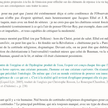
inq pistes proposées à la fin de l'émission pour réfléchir sur des éléments de réponse à la vie liq
nses aux conséquences sans traiter la cause.
e pour ma part que j'aurai été extrêmement déçu si cette conférence de l'Observat
 n'offre pas d'espoir spirituel, mais heureusement que Jacques Ellul et J. R.
n taquin, mais avec un fond de sérieux : je ne crois pas que les chrétiens soient for
odernité (contrairement à ce qu'a l'air de penser Olivier Rey, par exemple, dans ce
 et imparfaits... et tous capables de critiquer la modernité.
rance montré par Ellul (ou par Tolkien) : hors du Christ, point de salut. Ellul est mê
umiliée
, on peut lire que la « foi fondée sur la Révélation » chrétienne par la « Par
i de la certitude religieuse, dogmatique. Devant cela, on ne peut être que dubitati
étention du christianisme à l'universalité) vaudrait mieux que celui de Bauman, vu
r Bauman, quand on le lit, et même s'il était clairement pessimiste.
tre de l'oxygène et de l'hydrogène produit de l'eau, l'espoir est conçu chaque fois que l
homo sapiens
espérante
tre
, une créature pensante, l'homme est une créature
. On n'aura
hique précédait l'ontologie. De même que c'est au monde extérieur de prouver son innocen
étence de « ce qui est ». C'est à la réalité qu'il revient d'expliquer pourquoi elle n'a pas 
Liquid Life
[
, 2005], traduit de l'anglais par Christophe Rosson, Le Rouergue/Chambon, 2
et d'Adorno) », p. 238)
tant qu'il y a vie humaine. Nul besoin de certitudes religieuses dogmatiques pour ce
 certitudes ? Le principal problème, qui m'a toujours marqué, avec un type de discou