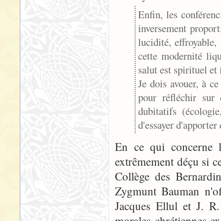
Enfin, les conféren
inversement proport
lucidité, effroyable
cette modernité liqui
salut est spirituel et
Je dois avouer, à ce
pour réfléchir sur
dubitatifs (écologie
d'essayer d'apporter
En ce qui concerne l'
extrêmement déçu si ce
Collège des Bernardin
Zygmunt Bauman n'offr
Jacques Ellul et J. R
morales chrétiennes ex