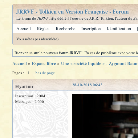
JRRVF - Tolkien en Version Française - Forum
Le forum de
JRRVF
, site dédié à l'oeuvre de J.R.R. Tolkien, l'auteur du
Se
Accueil
Règles
Recherche
Inscription
Identification
Vous n'êtes pas identifié(e).
Bienvenue sur le nouveau forum JRRVF ! En cas de problème avec votre lo
Accueil
»
Espace libre
»
Une « société liquide » - Zygmunt Bau
1
Pages :
bas de page
28-10-2018 06:43
Hyarion
Inscription : 2004
Messages : 2 656