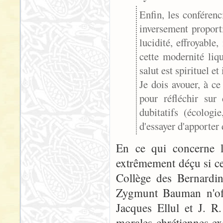
Enfin, les conféren
inversement proport
lucidité, effroyable
cette modernité liqui
salut est spirituel et
Je dois avouer, à ce
pour réfléchir sur
dubitatifs (écologie
d'essayer d'apporter
En ce qui concerne l'
extrêmement déçu si ce
Collège des Bernardin
Zygmunt Bauman n'offr
Jacques Ellul et J. R
morales chrétiennes ex