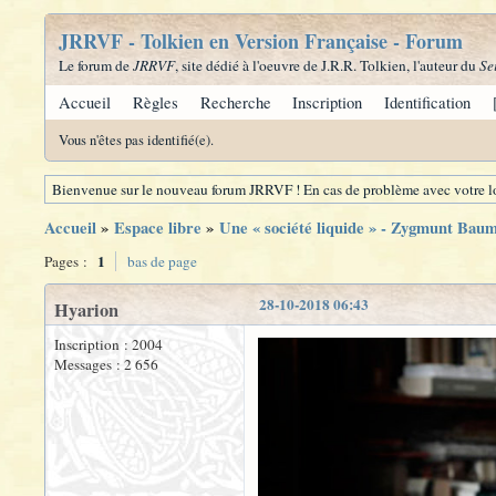
JRRVF - Tolkien en Version Française - Forum
Le forum de
JRRVF
, site dédié à l'oeuvre de J.R.R. Tolkien, l'auteur du
Se
Accueil
Règles
Recherche
Inscription
Identification
Vous n'êtes pas identifié(e).
Bienvenue sur le nouveau forum JRRVF ! En cas de problème avec votre lo
Accueil
»
Espace libre
»
Une « société liquide » - Zygmunt Bau
1
Pages :
bas de page
28-10-2018 06:43
Hyarion
Inscription : 2004
Messages : 2 656