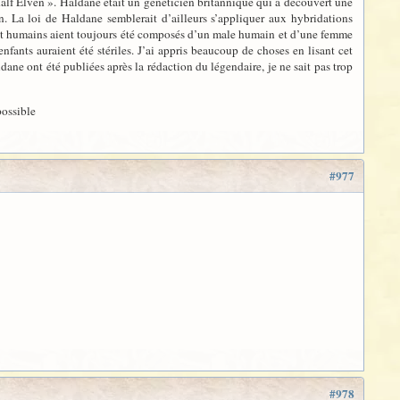
 half Elven ». Haldane était un généticien britannique qui a découvert une
n. La loi de Haldane semblerait d’ailleurs s’appliquer aux hybridations
es et humains aient toujours été composés d’un male humain et d’une femme
enfants auraient été stériles. J’ai appris beaucoup de choses en lisant cet
dane ont été publiées après la rédaction du légendaire, je ne sait pas trop
possible
#977
#978