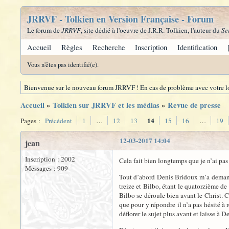
JRRVF - Tolkien en Version Française - Forum
Le forum de
JRRVF
, site dédié à l'oeuvre de J.R.R. Tolkien, l'auteur du
Se
Accueil
Règles
Recherche
Inscription
Identification
Vous n'êtes pas identifié(e).
Bienvenue sur le nouveau forum JRRVF ! En cas de problème avec votre lo
Accueil
»
Tolkien sur JRRVF et les médias
»
Revue de presse
14
Pages :
Précédent
1
…
12
13
15
16
…
19
12-03-2017 14:04
jean
Inscription : 2002
Cela fait bien longtemps que je n’ai pas
Messages : 909
Tout d’abord Denis Bridoux m’a demandé d
treize et Bilbo, étant le quatorzième de 
Bilbo se déroule bien avant le Christ.
que pour y répondre il n’a pas hésité à 
déflorer le sujet plus avant et laisse à D