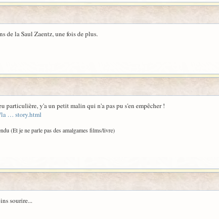
ns de la Saul Zaentz, une fois de plus.
eu particulière, y'a un petit malin qui n'a pas pu s'en empêcher !
la … story.html
tendu (Et je ne parle pas des amalgames films/livre)
ins sourire...