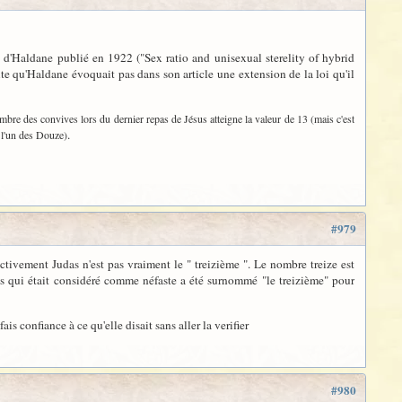
le d'Haldane publié en 1922 ("Sex ratio and unisexual sterelity of hybrid
te qu'Haldane évoquait pas dans son article une extension de la loi qu'il
nombre des convives lors du dernier repas de Jésus atteigne la valeur de 13 (mais c'est
.
s l'un des Douze)
#979
tivement Judas n'est pas vraiment le " treizième ". Le nombre treize est
as qui était considéré comme néfaste a été surnommé "le treizième" pour
ais confiance à ce qu'elle disait sans aller la verifier
#980