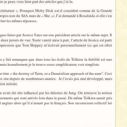
 je peux vous faire part des articles que j’ai lu.
Littérature ». Pourquoi Moby Dick est-il considéré comme de la Grande
propos non du SdA mais de « She »). J’ai demandé à Rosalinda si elle s’en
citer les mêmes réponses.
s faites par Jessica Yates sur son précédent article sur le même sujet. Il
eux points de vue. Toute vanité mise à part, l’article de Jessica est parti
’impression que Tom Shippey m’écrivait personnellement (ce qui est idiot
y fait remarquer que dans tous les écrits de Tolkien la fertilité est une
 mais honnêtement je le trouve assez simplificateur, voir simpliste.
ur titre « the destiny of Turin, or a Dumézilian approach of the narn”. Ceci
 ce site depuis de nombreuses années. Je l’avais pas mal développé, mais
on initiale.
 avait été très influencé par les théories de Jung. On retrouve la notion
ènements qui sont arrivés loin dans le passé. De même Tolkien aurait pris
 anglais alors qu’il n’aimait pas le français. Son inconscient collectif lui