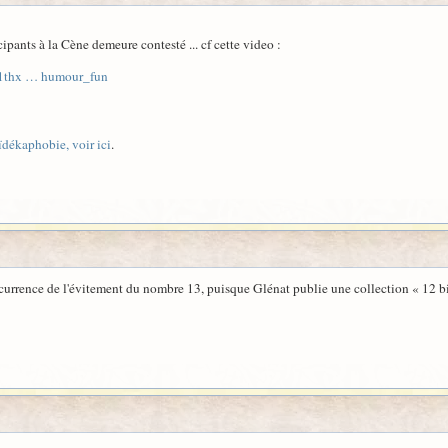
ipants à la Cène demeure contesté ... cf cette video :
81thx … humour_fun
aïdékaphobie, voir ici
.
currence de l'évitement du nombre 13, puisque Glénat publie une collection « 12 bis