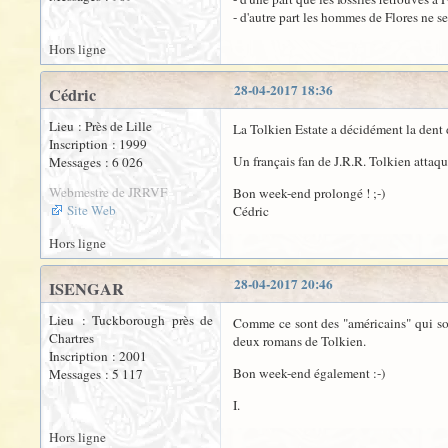
- d'autre part les hommes de Flores ne 
Hors ligne
28-04-2017 18:36
Cédric
Lieu : Près de Lille
La Tolkien Estate a décidément la dent d
Inscription : 1999
Un français fan de J.R.R. Tolkien attaqu
Messages : 6 026
Webmestre de JRRVF
Bon week-end prolongé ! ;-)
Site Web
Cédric
Hors ligne
28-04-2017 20:46
ISENGAR
Lieu : Tuckborough près de
Comme ce sont des "américains" qui sont 
Chartres
deux romans de Tolkien.
Inscription : 2001
Bon week-end également :-)
Messages : 5 117
I.
Hors ligne