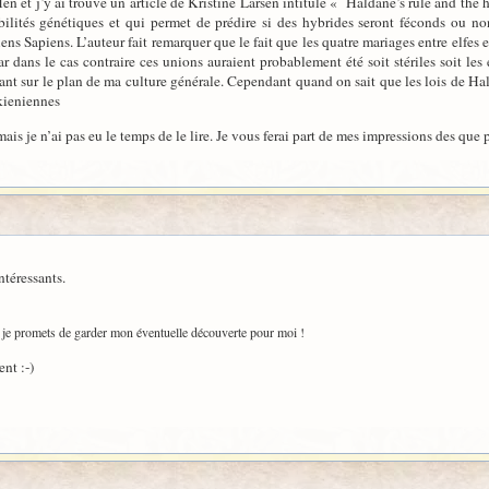
en et j’y ai trouvé un article de Kristine Larsen intitule « Haldane’s rule and the
ilités génétiques et qui permet de prédire si des hybrides seront féconds ou no
ens Sapiens. L’auteur fait remarquer que le fait que les quatre mariages entre elf
r dans le cas contraire ces unions auraient probablement été soit stériles soit les 
ssant sur le plan de ma culture générale. Cependant quand on sait que les lois de Hal
lkieniennes
ais je n’ai pas eu le temps de le lire. Je vous ferai part de mes impressions des que 
ntéressants.
is je promets de garder mon éventuelle découverte pour moi !
ent :-)