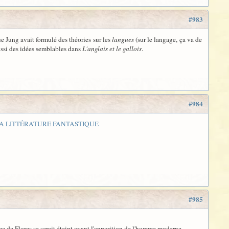
#983
e Jung avait formulé des théories sur les
langues
(sur le langage, ça va de
aussi des idées semblables dans
L'anglais et le gallois
.
#984
 LA LITTÉRATURE FANTASTIQUE
#985
mme de Flores se serait éteint avant l'apparition de l'homme moderne