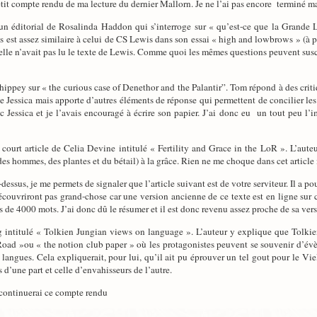
tit compte rendu de ma lecture du dernier Mallorn. Je ne l’ai pas encore terminé mais
 éditorial de Rosalinda Haddon qui s’interroge sur « qu’est-ce que la Grande 
s est assez similaire à celui de CS Lewis dans son essai « high and lowbrows » (à 
’elle n’avait pas lu le texte de Lewis. Comme quoi les mêmes questions peuvent sus
ppey sur « the curious case of Denethor and the Palantir”. Tom répond à des critique
 Jessica mais apporte d’autres éléments de réponse qui permettent de concilier les d
c Jessica et je l’avais encouragé à écrire son papier. J’ai donc eu un tout peu l
ourt article de Celia Devine intitulé « Fertility and Grace in the LoR ». L’auteur 
 (des hommes, des plantes et du bétail) à la grâce. Rien ne me choque dans cet article
essus, je me permets de signaler que l’article suivant est de votre serviteur. Il a po
écouvriront pas grand-chose car une version ancienne de ce texte est en ligne sur
s de 4000 mots. J’ai donc dû le résumer et il est donc revenu assez proche de sa versi
g intitulé « Tolkien Jungian views on language ». L’auteur y explique que Tolkien
 Road »ou « the notion club paper » où les protagonistes peuvent se souvenir d’év
 langues. Cela expliquerait, pour lui, qu’il ait pu éprouver un tel gout pour le Viel
s d’une part et celle d’envahisseurs de l’autre.
e continuerai ce compte rendu