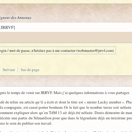
igneur des Anneaux
.
[JRRVF]
gin / mot de passe, n'hésitez pas à me contacter (webmaster@jrrvf.com)
Suivant
bas de page
 pris le temps de venir sur JRRVF. Mais j’ai quelques informations à vous partager.
e relire un article qu’il a écrit et dont le titre est « mister Lucky number ». Plusi
la compagnie, est censé porter bonheur. Or le fait que le nombre treize soit néfaste e
 Comment expliquer alors qu’en TdM 13 ait déjà été néfaste. Denis démontre de man
réécrire une partie du Silmarilion pour que dans le légendaire déjà un treizième per
enis le soin de publier son travail.