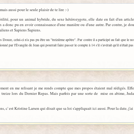
is aussi pour le seule plaisir de te lire :-)
rilité, pour un animal hybride, du sexe hétérozygote, elle date en fait d'un artic
n a donc pu en avoir connaissance d'une manière ou d'une autre. Par contre, je dou
liens et Sapiens Sapiens.
s Douze, celui-ci n'a pas pu être un "treizième apôtre". Par contre il a participé au fait que le 
onné par l'Évangile de Jean qui pourrait faire passer le compte à 14 s'il s'avérait qu'il n'était pa
ement en me relisant je me rends compte que mes propos étaient mal rédigés. Effec
t treize lors du Dernier Repas. Mais parfois par une sorte de mise en abime, Jud
c' est Kristine Larsen qui disait que sa loi s'appliquait ici aussi. Pour la date, j'ai f