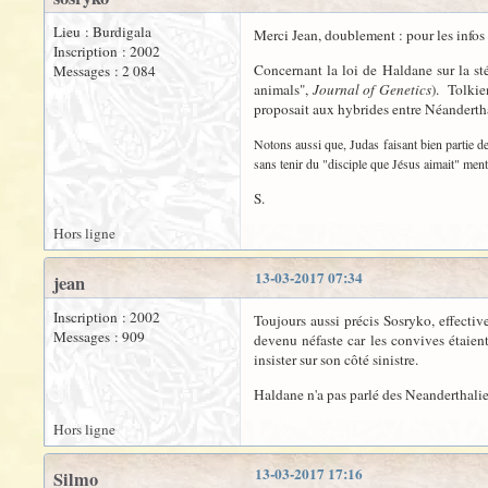
Lieu : Burdigala
Merci Jean, doublement : pour les infos ma
Inscription : 2002
Concernant la loi de Haldane sur la sté
Messages : 2 084
animals",
Journal of Genetics
). Tolkie
proposait aux hybrides entre Néandertha
Notons aussi que, Judas faisant bien partie de
sans tenir du "disciple que Jésus aimait" menti
S.
Hors ligne
13-03-2017 07:34
jean
Inscription : 2002
Toujours aussi précis Sosryko, effectiv
Messages : 909
devenu néfaste car les convives étaien
insister sur son côté sinistre.
Haldane n'a pas parlé des Neanderthaliens, 
Hors ligne
13-03-2017 17:16
Silmo