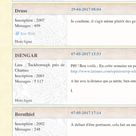
29-04-2017 08:04
Druss
Inscription : 2007
Je confirme, il s'agit même plutôt des ge
Messages : 409
Site Web
Hors ligne
07-05-2017 15:53
ISENGAR
Lieu : Tuckborough près de
Pfff ! Ben voilà... En cette semaine un p
Chartres
http://www.latimes.com/opinion/op-ed/
Inscription : 2001
Messages : 5 117
A lire avec la distance que ça mérite, bien en
I.
Hors ligne
07-05-2017 17:14
Beruthiel
Inscription : 2002
A défaut d'être pertinent, cela fait au mo
Messages : 248