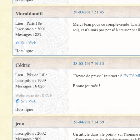
20-03-2017 21:45
Moraldandil
Lieu : Paris 18e
Merci Jean pour ce compte-rendu. L'arti
Inscription : 2001
soi), et n'aurais pas pensé à creuser par
Messages : 887
Site Web
Hors ligne
28-03-2017 10:13
Cédric
Lieu : Près de Lille
"Revue de presse" internet :
6 FAITS 
Inscription : 1999
Bonne journée !
Messages : 6 026
Webmestre de JRRVF
Site Web
Hors ligne
26-04-2017 14:59
jean
Inscription : 2002
Un article dans «le point» sur l'homme 
Messages : 909
- d'une part que les fossiles retrouvés 