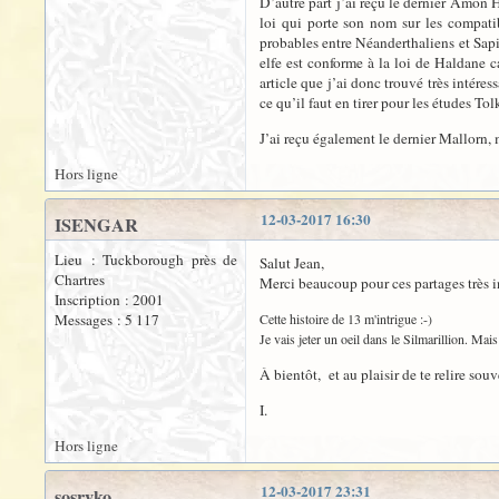
D’autre part j’ai reçu le dernier Amon H
loi qui porte son nom sur les compatib
probables entre Néanderthaliens et Sapi
elfe est conforme à la loi de Haldane ca
article que j’ai donc trouvé très intére
ce qu’il faut en tirer pour les études To
J’ai reçu également le dernier Mallorn, m
Hors ligne
12-03-2017 16:30
ISENGAR
Lieu : Tuckborough près de
Salut Jean,
Chartres
Merci beaucoup pour ces partages très i
Inscription : 2001
Messages : 5 117
Cette histoire de 13 m'intrigue :-)
Je vais jeter un oeil dans le Silmarillion. Ma
À bientôt, et au plaisir de te relire souv
I.
Hors ligne
12-03-2017 23:31
sosryko