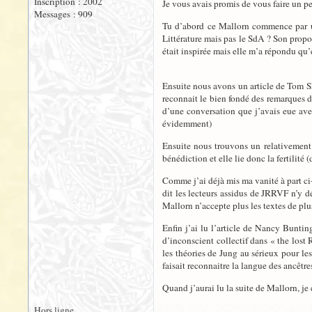
Inscription : 2002
Je vous avais promis de vous faire un pe
Messages : 909
Tu d’abord ce Mallorn commence par un
Littérature mais pas le SdA ? Son propo
était inspirée mais elle m’a répondu qu
Ensuite nous avons un article de Tom Shi
reconnait le bien fondé des remarques de
d’une conversation que j’avais eue ave
évidemment)
Ensuite nous trouvons un relativement c
bénédiction et elle lie donc la fertilité
Comme j’ai déjà mis ma vanité à part ci-d
dit les lecteurs assidus de JRRVF n’y d
Mallorn n’accepte plus les textes de plu
Enfin j’ai lu l’article de Nancy Buntin
d’inconscient collectif dans « the lost
les théories de Jung au sérieux pour les
faisait reconnaitre la langue des ancêtre
Quand j’aurai lu la suite de Mallorn, j
Hors ligne