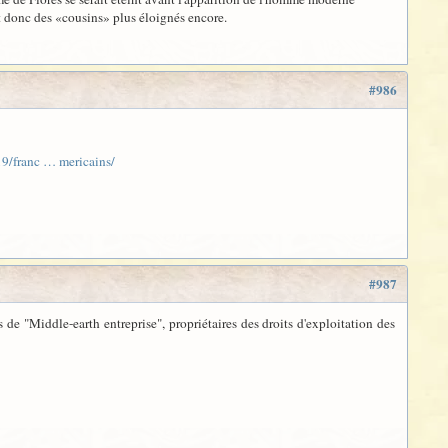
nt donc des «cousins» plus éloignés encore.
#986
9/franc … mericains/
#987
 de "Middle-earth entreprise", propriétaires des droits d'exploitation des