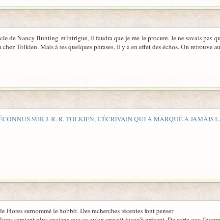
cle de Nancy Bunting m'intrigue, il faudra que je me le procure. Je ne savais pas qu
 là chez Tolkien. Mais à tes quelques phrases, il y a en effet des échos. On retrouve 
MÉCONNUS SUR J. R. R. TOLKIEN, L’ÉCRIVAIN QUI A MARQUÉ À JAMAIS
de Flores surnommé le hobbit. Des recherches récentes font penser
à Flores seraient plus anciens que ce qu'on croyait jusqu'à présent. De sorte que l'ho