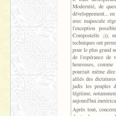
Modernité, de ques
développement... en
avec majuscule règn
l'exception possi
Compostelle ;)), m
techniques ont permi
pour le plus grand 
de l'espérance de 
heureuses, comme 
pourrait même dire 
alliés des dictatur
jadis les peuples
légitime, notamment
aujourd'hui inextric
Après tout, concern