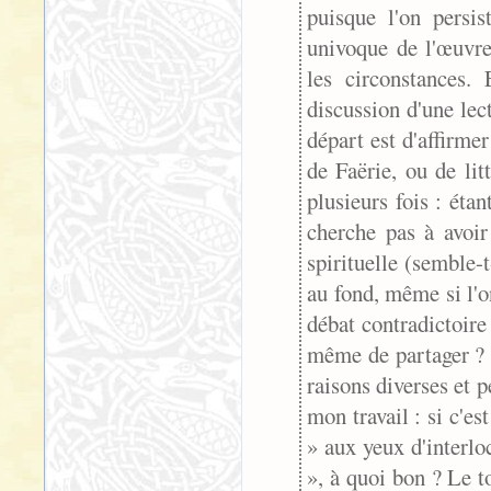
puisque l'on persi
univoque de l'œuvr
les circonstances.
discussion d'une lec
départ est d'affirmer
de Faërie, ou de litt
plusieurs fois : étan
cherche pas à avoir
spirituelle (semble-
au fond, même si l'o
débat contradictoire 
même de partager ? 
raisons diverses et 
mon travail : si c'
» aux yeux d'interlo
», à quoi bon ? Le t