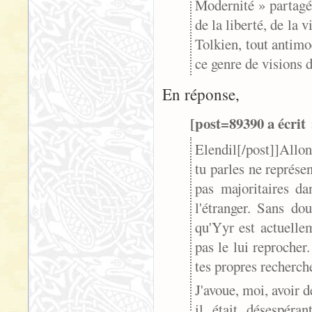
Modernité » partagée
de la liberté, de la 
Tolkien, tout antimo
ce genre de visions d
En réponse,
[post=89390 a écrit 
Elendil[/post]]
Allon
tu parles ne représe
pas majoritaires da
l'étranger. Sans d
qu'Yyr est actuelle
pas le lui reprocher.
tes propres recherche
J'avoue, moi, avoir d
il était désespéra