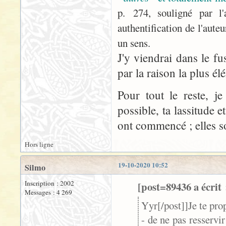
p. 274, souligné par l'
authentification de l'aute
un sens.
J'y viendrai dans le fu
par la raison la plus él
Pour tout le reste, je 
possible, ta lassitude e
ont commencé ; elles s
Hors ligne
19-10-2020 10:52
Silmo
Inscription : 2002
[post=89436 a écrit 
Messages : 4 269
Yyr[/post]]Je te pro
- de ne pas resservi