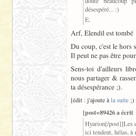
doute beaucoup pl
désespéré... :)
E.
Arf, Elendil est tombé !
Du coup, c'est le hors s
Il peut ne pas être pours
Sens-toi d'ailleurs li
nous partager & rassem
ta désespérance ;).
[édit : j'ajoute à
la suite
;) 
[post=89426 a écrit 
Hyarion[/post]]
Les 
ici tendent, hélas, à