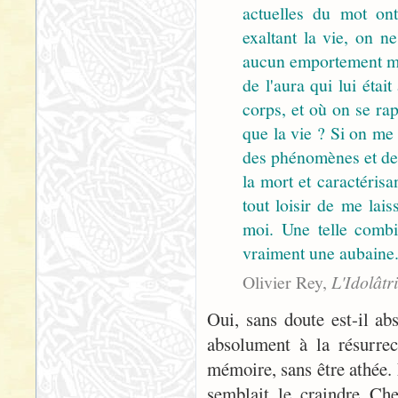
actuelles du mot ont
exaltant la vie, on n
aucun emportement mys
de l'aura qui lui étai
corps, et où on se rap
que la vie ? Si on me
des phénomènes et des
la mort et caractérisa
tout loisir de me lai
moi. Une telle combin
vraiment une aubaine. 
Olivier Rey,
L'Idolâtri
Oui, sans doute est-il abs
absolument à la résurrec
mémoire, sans être athée.
semblait le craindre Che