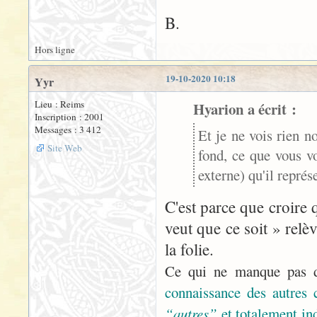
B.
Hors ligne
19-10-2020 10:18
Yyr
Lieu : Reims
Hyarion a écrit :
Inscription : 2001
Messages : 3 412
Et je ne vois rien n
Site Web
fond, ce que vous vo
externe) qu'il représ
C'est parce que croire
veut que ce soit » relè
la folie.
Ce qui ne manque pas d
connaissance des autres 
“autres”
et totalement in