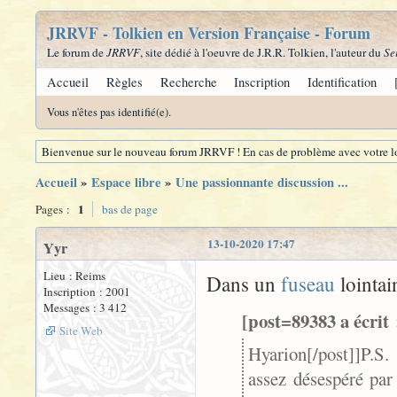
JRRVF - Tolkien en Version Française - Forum
Le forum de
JRRVF
, site dédié à l'oeuvre de J.R.R. Tolkien, l'auteur du
Se
Accueil
Règles
Recherche
Inscription
Identification
Vous n'êtes pas identifié(e).
Bienvenue sur le nouveau forum JRRVF ! En cas de problème avec votre lo
Accueil
»
Espace libre
»
Une passionnante discussion ...
1
Pages :
bas de page
13-10-2020 17:47
Yyr
Lieu : Reims
Dans un
fuseau
lointain
Inscription : 2001
Messages : 3 412
[post=89383 a écrit 
Site Web
Hyarion[/post]]
P.S.
assez désespéré par