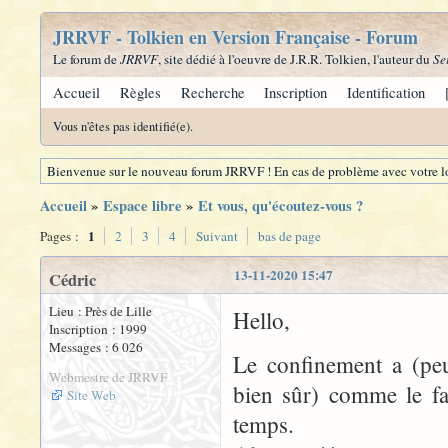
JRRVF - Tolkien en Version Française - Forum
Le forum de
JRRVF
, site dédié à l'oeuvre de J.R.R. Tolkien, l'auteur du
Se
Accueil
Règles
Recherche
Inscription
Identification
Vous n'êtes pas identifié(e).
Bienvenue sur le nouveau forum JRRVF ! En cas de problème avec votre lo
Accueil
»
Espace libre
»
Et vous, qu'écoutez-vous ?
1
Pages :
2
3
4
Suivant
bas de page
13-11-2020 15:47
Cédric
Lieu : Près de Lille
Hello,
Inscription : 1999
Messages : 6 026
Le confinement a (peu
Webmestre de JRRVF
bien sûr) comme le fa
Site Web
temps.