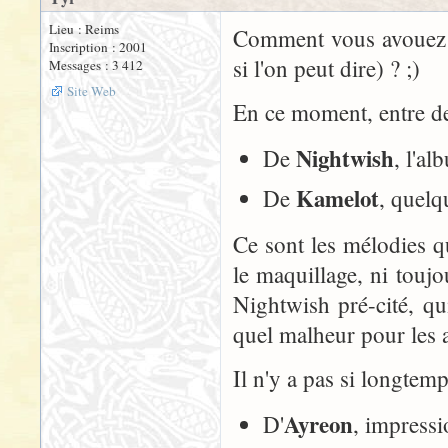
Lieu : Reims
Comment vous avouez ..
Inscription : 2001
si l'on peut dire) ? ;)
Messages : 3 412
Site Web
En ce moment, entre de
Nightwish
De
, l'a
Kamelot
De
, quelq
Ce sont les mélodies qu
le maquillage, ni touj
Nightwish pré-cité, qu
quel malheur pour les a
Il n'y a pas si longtemp
Ayreon
D'
, impress