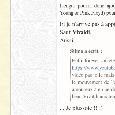
Isengar pourra donc ajou
Young & Pink Floyd) pour 
Et je n'arrive pas à app
Vivaldi
Sauf
.
Aussi ...
Silmo a écrit :
Enfin forever son ét
https://www.youtu
vidéo pas jolie mais 
le mouvement de l'
amoureux à en perdre
beau Vivaldi aux tem
... Je plussoie !! :)