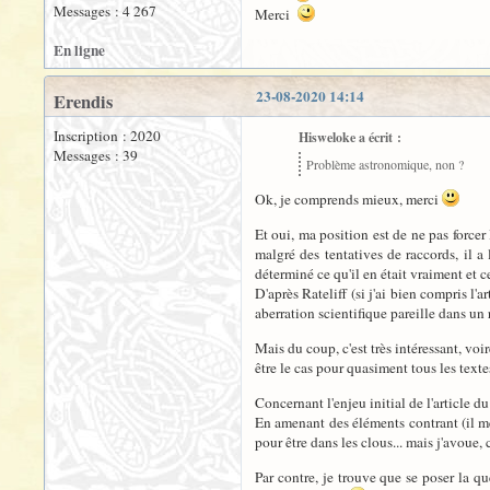
Messages : 4 267
Merci
En ligne
23-08-2020 14:14
Erendis
Inscription : 2020
Hisweloke a écrit :
Messages : 39
Problème astronomique, non ?
Ok, je comprends mieux, merci
Et oui, ma position est de ne pas force
malgré des tentatives de raccords, il a 
déterminé ce qu'il en était vraiment et c
D'après Rateliff (si j'ai bien compris l
aberration scientifique pareille dans un r
Mais du coup, c'est très intéressant, voi
être le cas pour quasiment tous les texte
Concernant l'enjeu initial de l'article 
En amenant des éléments contrant (il me 
pour être dans les clous... mais j'avoue, c
Par contre, je trouve que se poser la que