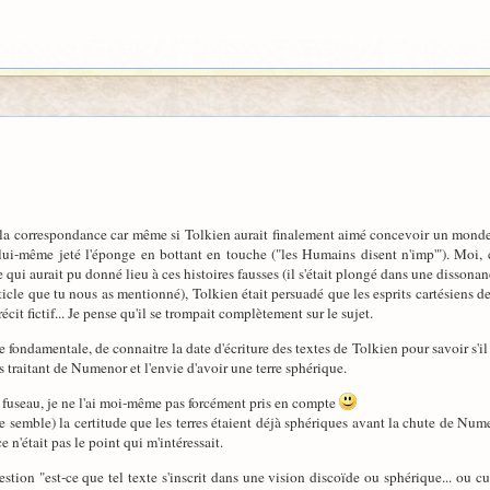
r la correspondance car même si Tolkien aurait finalement aimé concevoir un monde a
lui-même jeté l'éponge en bottant en touche ("les Humains disent n'imp'"). Moi, c'e
e qui aurait pu donné lieu à ces histoires fausses (il s'était plongé dans une dissonan
'article que tu nous as mentionné), Tolkien était persuadé que les esprits cartésien
écit fictif... Je pense qu'il se trompait complètement sur le sujet.
re fondamentale, de connaitre la date d'écriture des textes de Tolkien pour savoir s'il
s traitant de Numenor et l'envie d'avoir une terre sphérique.
du fuseau, je ne l'ai moi-même pas forcément pris en compte
semble) la certitude que les terres étaient déjà sphériques avant la chute de Numen
e n'était pas le point qui m'intéressait.
stion "est-ce que tel texte s'inscrit dans une vision discoïde ou sphérique... ou cult