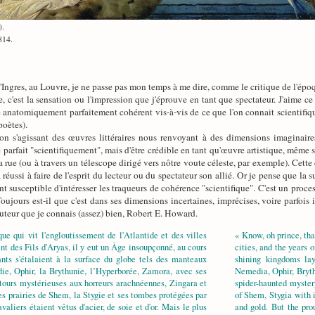
).
814.
'Ingres, au Louvre, je ne passe pas mon temps à me dire, comme le critique de l'époqu
e, c'est la sensation ou l'impression que j'éprouve en tant que spectateur. J'aime c
re anatomiquement parfaitement cohérent vis-à-vis de ce que l'on connait scientif
poètes).
on s'agissant des œuvres littéraires nous renvoyant à des dimensions imaginair
tre parfait "scientifiquement", mais d'être crédible en tant qu'œuvre artistique, même 
la rue (ou à travers un télescope dirigé vers nôtre voute céleste, par exemple). Cet
ura réussi à faire de l'esprit du lecteur ou du spectateur son allié. Or je pense que 
 susceptible d'intéresser les traqueurs de cohérence "scientifique". C'est un proces
oujours est-il que c'est dans ses dimensions incertaines, imprécises, voire parfois 
uteur que je connais (assez) bien, Robert E. Howard.
que qui vit l'engloutissement de l'Atlantide et des villes
« Know, oh prince, th
nt des Fils d'Aryas, il y eut un Âge insoupçonné, au cours
cities, and the years 
nts s'étalaient à la surface du globe tels des manteaux
shining kingdoms la
die, Ophir, la Brythunie, l’Hyperborée, Zamora, avec ses
Nemedia, Ophir, Bryt
tours mystérieuses aux horreurs arachnéennes, Zingara et
spider-haunted mystery
les prairies de Shem, la Stygie et ses tombes protégées par
of Shem, Stygia with 
valiers étaient vêtus d'acier, de soie et d'or. Mais le plus
and gold. But the pr