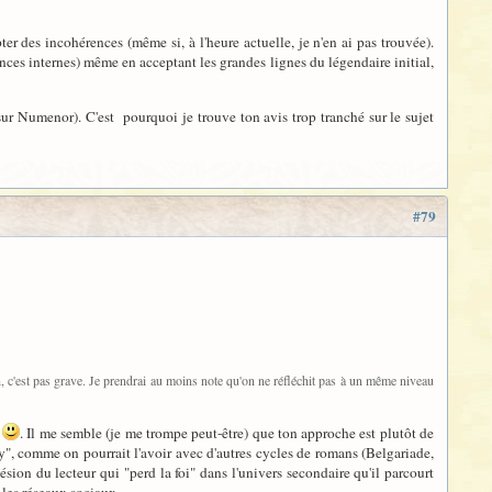
er des incohérences (même si, à l'heure actuelle, je n'en ai pas trouvée).
rences internes) même en acceptant les grandes lignes du légendaire initial,
sur Numenor). C'est pourquoi je trouve ton avis trop tranché sur le sujet
#79
n, c'est pas grave. Je prendrai au moins note qu'on ne réfléchit pas à un même niveau
l
. Il me semble (je me trompe peut-être) que ton approche est plutôt de
sy", comme on pourrait l'avoir avec d'autres cycles de romans (Belgariade,
hésion du lecteur qui "perd la foi" dans l'univers secondaire qu'il parcourt