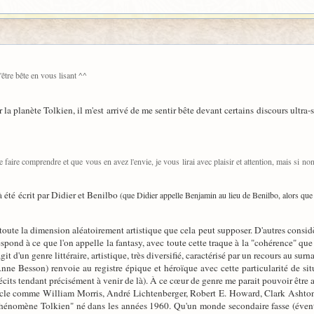
d'être bête en vous lisant ^^
planète Tolkien, il m'est arrivé de me sentir bête devant certains discours ultra-sp
aire comprendre et que vous en avez l'envie, je vous lirai avec plaisir et attention, mais si no
à été écrit par Didier et Benilbo
(que Didier appelle Benjamin au lieu de Benilbo, alors qu
toute la dimension aléatoirement artistique que cela peut supposer. D'autres considè
spond à ce que l'on appelle la fantasy, avec toute cette traque à la "cohérence" que 
'agit d'un genre littéraire, artistique, très diversifié, caractérisé par un recours au su
nne Besson) renvoie au registre épique et héroïque avec cette particularité de si
écits tendant précisément à venir de là). À ce cœur de genre me parait pouvoir être a
le comme William Morris, André Lichtenberger, Robert E. Howard, Clark Ashton Sm
 "phénomène Tolkien" né dans les années 1960. Qu'un monde secondaire fasse (évent