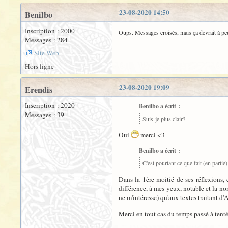
23-08-2020 14:50
Benilbo
Inscription : 2000
Oups. Messages croisés, mais ça devrait à peu
Messages : 284
Site Web
Hors ligne
23-08-2020 19:09
Erendis
Inscription : 2020
Benilbo a écrit :
Messages : 39
Suis-je plus clair?
Oui
merci <3
Benilbo a écrit :
C'est pourtant ce que fait (en parti
Dans la 1ère moitié de ses réflexions
différence, à mes yeux, notable et la no
ne m'intéresse) qu'aux textes traitant d
Merci en tout cas du temps passé à tenté