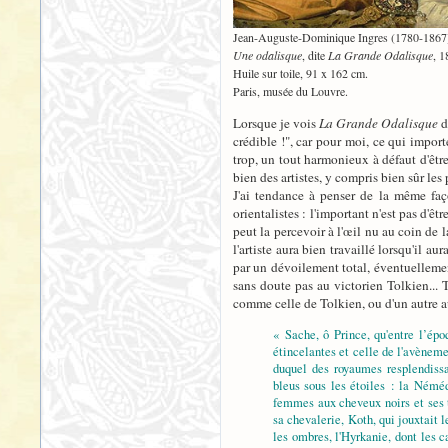
Jean-Auguste-Dominique Ingres (1780-1867
Une odalisque
, dite
La Grande Odalisque
, 1
Huile sur toile, 91 x 162 cm.
Paris, musée du Louvre.
Lorsque je vois
La Grande Odalisque
d
crédible !", car pour moi, ce qui import
trop, un tout harmonieux à défaut d'êt
bien des artistes, y compris bien sûr les 
J'ai tendance à penser de la même faç
orientalistes : l'important n'est pas d'ê
peut la percevoir à l'œil nu au coin de 
l'artiste aura bien travaillé lorsqu'il a
par un dévoilement total, éventuellement
sans doute pas au victorien Tolkien... T
comme celle de Tolkien, ou d'un autre a
« Sache, ô Prince, qu'entre l’épo
étincelantes et celle de l'avèneme
duquel des royaumes resplendissa
bleus sous les étoiles : la Némé
femmes aux cheveux noirs et ses 
sa chevalerie, Koth, qui jouxtait 
les ombres, l'Hyrkanie, dont les ca