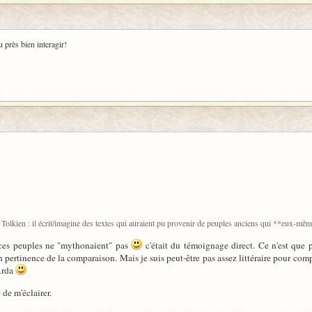
 près bien interagir!
e) Tolkien : il écrit/imagine des textes qui auraient pu provenir de peuples anciens qui **eux-mê
, ces peuples ne "mythonaient" pas
c'était du témoignage direct. Ce n'est que pl
n pertinence de la comparaison. Mais je suis peut-être pas assez littéraire pour comp
'Arda
 de m'éclairer.