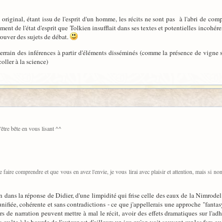
iginal, étant issu de l'esprit d'un homme, les récits ne sont pas à l'abri de compt
ment de l'état d'esprit que Tolkien insufflait dans ses textes et potentielles incohé
ouver des sujets de débat.
terrain des inférences à partir d'éléments disséminés (comme la présence de vigne 
coller à la science)
d'être bête en vous lisant ^^
aire comprendre et que vous en avez l'envie, je vous lirai avec plaisir et attention, mais si no
n dans la réponse de Didier, d'une limpidité qui frise celle des eaux de la Nimrode
nifiée, cohérente et sans contradictions - ce que j'appellerais une approche "fanta
urs de narration peuvent mettre à mal le récit, avoir des effets dramatiques sur l'ad