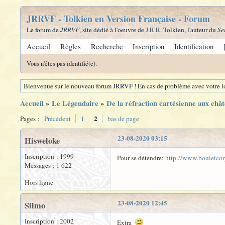
JRRVF - Tolkien en Version Française - Forum
Le forum de
JRRVF
, site dédié à l'oeuvre de J.R.R. Tolkien, l'auteur du
Se
Accueil
Règles
Recherche
Inscription
Identification
Vous n'êtes pas identifié(e).
Bienvenue sur le nouveau forum JRRVF ! En cas de problème avec votre lo
Accueil
»
Le Légendaire
»
De la réfraction cartésienne aux chât
2
Pages :
Précédent
1
bas de page
23-08-2020 03:15
Hisweloke
Inscription : 1999
Pour se détendre:
http://www.bouletcor
Messages : 1 622
Hors ligne
23-08-2020 12:45
Silmo
Inscription : 2002
Extra