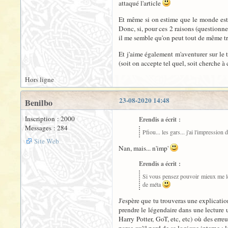
attaqué l'article
Et même si on estime que le monde est or
Donc, si, pour ces 2 raisons (questionne
il me semble qu'on peut tout de même tr
Et j'aime également m'aventurer sur le 
(soit on accepte tel quel, soit cherche à 
Hors ligne
23-08-2020 14:48
Benilbo
Inscription : 2000
Erendis a écrit :
Messages : 284
Pfiou... les gars... j'ai l'impression 
Site Web
Nan, mais... n'imp'
Erendis a écrit :
Si vous pensez pouvoir mieux me le f
de méta
J'espère que tu trouveras une explicatio
prendre le légendaire dans une lecture u
Harry Potter, GoT, etc, etc) où des erre