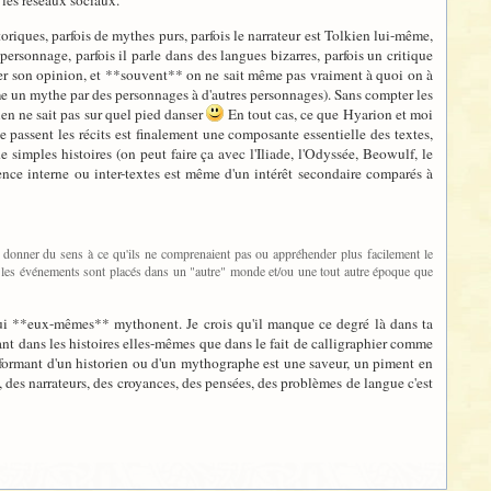
u les réseaux sociaux.
storiques, parfois de mythes purs, parfois le narrateur est Tolkien lui-même,
 personnage, parfois il parle dans des langues bizarres, parfois un critique
donner son opinion, et **souvent** on ne sait même pas vraiment à quoi on à
omme un mythe par des personnages à d'autres personnages). Sans compter les
ien ne sait pas sur quel pied danser
En tout cas, ce que Hyarion et moi
le passent les récits est finalement une composante essentielle des textes,
 simples histoires (on peut faire ça avec l'Iliade, l'Odyssée, Beowulf, le
rence interne ou inter-textes est même d'un intérêt secondaire comparés à
ur donner du sens à ce qu'ils ne comprenaient pas ou appréhender plus facilement le
dont les événements sont placés dans un "autre" monde et/ou une tout autre époque que
s qui **eux-mêmes** mythonent. Je crois qu'il manque ce degré là dans ta
 autant dans les histoires elles-mêmes que dans le fait de calligraphier comme
 déformant d'un historien ou d'un mythographe est une saveur, un piment en
e, des narrateurs, des croyances, des pensées, des problèmes de langue c'est