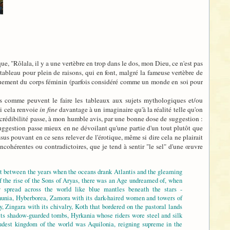
e, "Rôlala, il y a une vertèbre en trop dans le dos, mon Dieu, ce n'est pas
e tableau pour plein de raisons, qui en font, malgré la fameuse vertèbre de
iquement du corps féminin (parfois considéré comme un monde en soi pour
es comme peuvent le faire les tableaux aux sujets mythologiques et/ou
si cela renvoie
in fine
davantage à un imaginaire qu'à la réalité telle qu'on
te crédibilité passe, à mon humble avis, par une bonne dose de suggestion :
la suggestion passe mieux en ne dévoilant qu'une partie d'un tout plutôt que
sus pouvant en ce sens relever de l'érotique, même si dire cela ne plairait
incohérentes ou contradictoires, que je tend à sentir "le sel" d'une œuvre
at between the years when the oceans drank Atlantis and the gleaming
of the rise of the Sons of Aryas, there was an Age undreamed of, when
y spread across the world like blue mantles beneath the stars -
hunia, Hyberborea, Zamora with its dark-haired women and towers of
, Zingara with its chivalry, Koth that bordered on the pastoral lands
its shadow-guarded tombs, Hyrkania whose riders wore steel and silk
oudest kingdom of the world was Aquilonia, reigning supreme in the