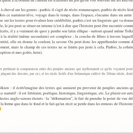
a quête à la bourde de l'auteur est d'ailleurs un jeu qu'on voit souvent sur les fora o
 cheval sur les genres : parfois il s'agit de récits romanesques, parfois de récits hi
rfois ce narrateur rêve, voyage dans le temps, dans l'espace, s'incarne dans un autre
sse sur les textes pour évaluer leur crédibilité, parfois c'est un linguiste qui va 
e, le jeu peut se situer en interne (c'est à dire que l'histoire peut être racontée c
 écrits, il y a vraiment de quoi y perdre son latin elfique - surtout quand même Tolk
 à la réalité (même secondaire) est complexe ; la couche de filtres à travers laquel
identité, elle en donne la couleur, la saveur. On peut donc les appréhender comme de
oment, mais le champ de ces textes ne se limite pas juste à cela. Parfois, la cohé
eption et mes goûts, hein).
uver pertinent la comparaison entre des peuples anciens qui mythonaient ce qu'ils voyaient po
y plaçant des dessins, par ex), et les récits fictifs d'un britannique cultivé du 20ème siècle, 
 Tolkien : il écrit/imagine des textes qui auraient pu provenir de peuples ancien
e narratif : il est littéraire, poétique, historique, linguistique, etc. Le plaisir est
alectes anglo-saxons éteints - la "déformation", le fait de prendre le point de vue
la forme que dans le fond et le fait qu'un récit se perde dans les remous de l'histoir