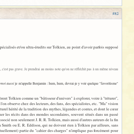
#82
écialisés et/ou ultra-érudits sur Tolkien, au point d'avoir parfois supposé
n, c'est pas grave. Je prendrai au moins note qu'on ne réfléchit pas à un même niveau
e
moi aussi
je m'appelle Benjamin : hum, hum, devrai-je y voir quelque "favoritisme"
rent Tolkien comme un "bâtisseur d'univers" à explorer, voire à "triturer",
l'on observe chez des lecteurs, des fans, des spécialistes, etc. "Ma" vision
rnaturel hérité de la tradition des mythes, légendes et contes, et dont le cœur
tuer les récits dans des mondes secondaires, souvent situés dans un passé
ssocié non seulement J. R. R. Tolkien, mais aussi d'autres auteurs de la fin
ith ou E. R. Eddison, qui ne doivent rien à Tolkien par ailleurs, sans
uellement) partie du "cahier des charges" n'implique pas forcément pour