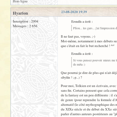
Hors ligne
23-08-2020 19:39
Hyarion
Inscription : 2004
Erendis a écrit :
Messages : 2 656
Pfiou... les gars... j'ai l'impression 
Il ne faut pas, voyons. ;-)
Moi-même, notamment à mes débuts sur la 
que c'était en fait le but recherché ! ^^'
Erendis a écrit :
Si vous pensez pouvoir mieux me le f
de méta :)
Que pourrai-je dire de plus qui n'ait déj
?
sibyllin ? ;-p...)
Pour moi, Tolkien est un écrivain, avec 
sans fin. Certains pensent que cela corre
de la fantasy est un peu différente : il s
de genre (pour reprendre la formule d'A
alternatif (le côté mythographique des r
du XIXe siècle et du début du XXe sièc
parler d'autres auteurs postérieurs au