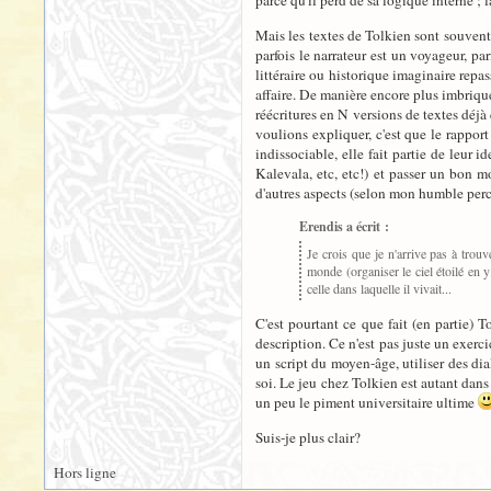
parce qu'il perd de sa logique interne ; l
Mais les textes de Tolkien sont souvent à
parfois le narrateur est un voyageur, pa
littéraire ou historique imaginaire repa
affaire. De manière encore plus imbriqué
réécritures en N versions de textes déjà
voulions expliquer, c'est que le rapport
indissociable, elle fait partie de leur 
Kalevala, etc, etc!) et passer un bon m
d'autres aspects (selon mon humble perc
Erendis a écrit :
Je crois que je n'arrive pas à tro
monde (organiser le ciel étoilé en 
celle dans laquelle il vivait...
C'est pourtant ce que fait (en partie)
description. Ce n'est pas juste un exercic
un script du moyen-âge, utiliser des di
soi. Le jeu chez Tolkien est autant dans 
un peu le piment universitaire ultime
Suis-je plus clair?
Hors ligne