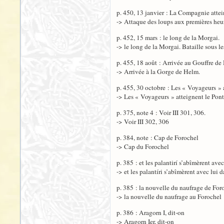
p. 450, 13 janvier : La Compagnie attei
-> Attaque des loups aux premières heu
p. 452, 15 mars : le long de la Morgai.
-> le long de la Morgai. Bataille sous l
p. 455, 18 août : Arrivée au Gouffre de
-> Arrivée à la Gorge de Helm.
p. 455, 30 octobre : Les « Voyageurs » a
-> Les « Voyageurs » atteignent le Pont
p. 375, note 4 : Voir III 301, 306.
-> Voir III 302, 306
p. 384, note : Cap de Forochel
-> Cap du Forochel
p. 385 : et les palantirí s’abîmèrent ave
-> et les palantíri s’abîmèrent avec lui 
p. 385 : la nouvelle du naufrage de For
-> la nouvelle du naufrage au Forochel
p. 386 : Aragorn I, dit-on
-> Aragorn Ier, dit-on