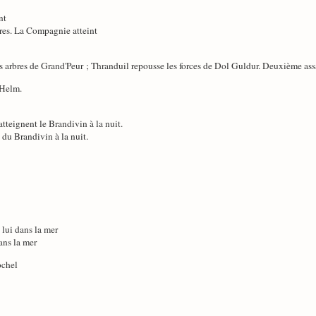
nt
res. La Compagnie atteint
es arbres de Grand'Peur ; Thranduil repousse les forces de Dol Guldur. Deuxième ass
 Helm.
tteignent le Brandivin à la nuit.
 du Brandivin à la nuit.
c lui dans la mer
dans la mer
ochel