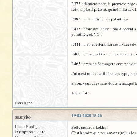
P.375 : dernière note, la première page 
suivrai plus à présent, quand il ira aux 
P.385 : « palantirí » > « palant
íri
»
P.435 : arbre des Nains : pas d’accent à
pointillés, cf. VO ?
P.441 : « et je resterai sur ces rivages de
P.460 : arbre des Bessac : la date de na
P.465 : arbre de Samsaget : erreur de d
J’ai aussi noté des différences typographi
Sinon, vous avez sans doute remarqué la 
À bientôt !
Hors ligne
19-08-2020 15:26
sosryko
Lieu : Burdigala
Belle moisson Lekha !
Inscription : 2002
C'est à croire que nous avons (re)lus les 