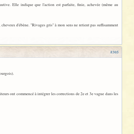
autive. Elle indique que l'action est parfaite, finie, achevée (même au
zur, cheveux d'ébène. "Rivages gris" à mon sens ne retient pas suffisamment
#305
ourgois).
diteurs ont commencé à intégrer les corrections de 2e et 3e vague dans les