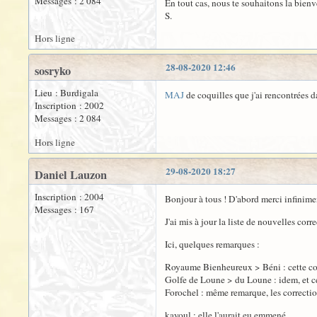
Messages : 2 084
En tout cas, nous te souhaitons la bienv
S.
Hors ligne
28-08-2020 12:46
sosryko
Lieu : Burdigala
MAJ
de coquilles que j'ai rencontrées d
Inscription : 2002
Messages : 2 084
Hors ligne
29-08-2020 18:27
Daniel Lauzon
Inscription : 2004
Bonjour à tous ! D'abord merci infinime
Messages : 167
J'ai mis à jour la liste de nouvelles corr
Ici, quelques remarques :
Royaume Bienheureux > Béni : cette corre
Golfe de Loune > du Loune : idem, et ce
Forochel : même remarque, les correcti
kayoul : elle l'aurait eu emmené