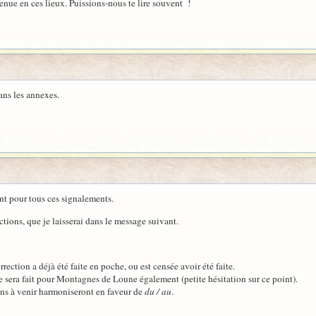
enue en ces lieux. Puissions-nous te lire souvent !
ans les annexes.
nt pour tous ces signalements.
ections, que je laisserai dans le message suivant.
ction a déjà été faite en poche, ou est censée avoir été faite.
 sera fait pour Montagnes de Loune également (petite hésitation sur ce point).
ons à venir harmoniseront en faveur de
du / au
.