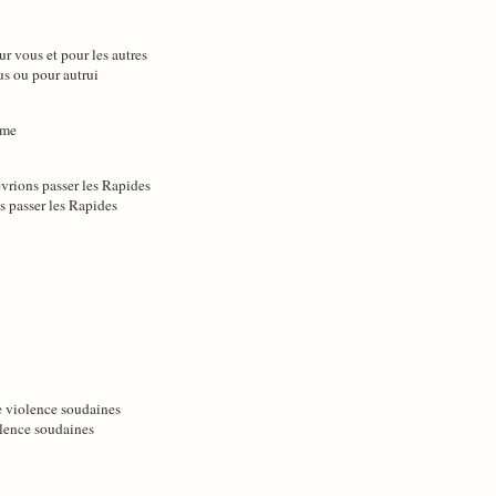
ur vous et pour les autres
us ou pour autrui
ème
evrions passer les Rapides
s passer les Rapides
e violence soudaines
olence soudaines