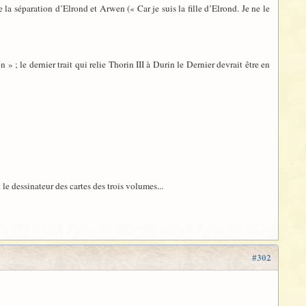
 la séparation d’Elrond et Arwen (« Car je suis la fille d’Elrond. Je ne le
on » ; le dernier trait qui relie Thorin III à Durin le Dernier devrait être en
le dessinateur des cartes des trois volumes...
#302