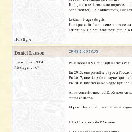
Il s'agit d'une forme surcomposée, inu
conditionnel). En d'autres mots, elle l'a
Lekha : rivages de gris
Poétique et littéraire, cette tournure e
l'attention. Un peu hardi peut-être. Y a-t
Hors ligne
29-08-2020 18:38
Daniel Lauzon
Inscription : 2004
Pour rappel il y a eu jusqu'ici trois vagu
Messages : 167
En 2015, une première vague à l'occasio
En 2017, une deuxième vague (qui inclut
En 2018, une troisième vague (qui inclu
À ma connaissance, voilà où nous en somm
autres éditions.
Et pour l'hypothétique quatrième vague 
1 La Fraternité de l'Anneau
p. 18 : les Montagnes de Loune