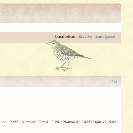
Contributions :
Récentes
|
Sans réponse
#301
ahad ; P.388 : Narmacil, Eärnil ; P.390 : Narmacil ; P.435 : Dáin x2, Náin,