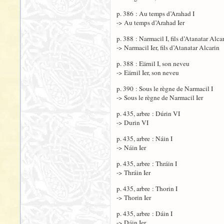
p. 386 : Au temps d’Arahad I
-> Au temps d’Arahad Ier
p. 388 : Narmacil I, fils d’Atanatar Alca
-> Narmacil Ier, fils d’Atanatar Alcarin
p. 388 : Eärnil I, son neveu
-> Eärnil Ier, son neveu
p. 390 : Sous le règne de Narmacil I
-> Sous le règne de Narmacil Ier
p. 435, arbre : Dúrin VI
-> Durin VI
p. 435, arbre : Náin I
-> Náin Ier
p. 435, arbre : Thráin I
-> Thráin Ier
p. 435, arbre : Thorin I
-> Thorin Ier
p. 435, arbre : Dáin I
-> Dáin Ier