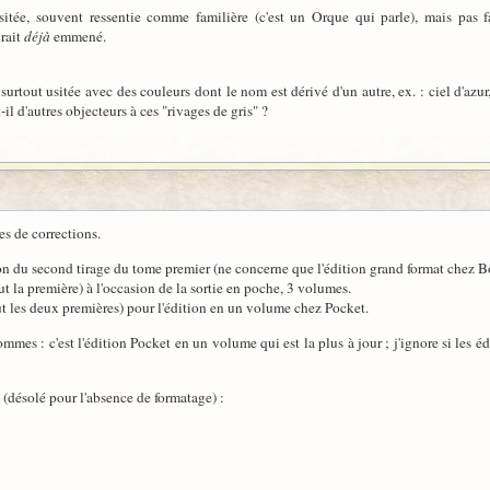
sitée, souvent ressentie comme familière (c'est un Orque qui parle), mais pas f
urait
déjà
emmené.
st surtout usitée avec des couleurs dont le nom est dérivé d'un autre, ex. : ciel d'a
-il d'autres objecteurs à ces "rivages de gris" ?
es de corrections.
n du second tirage du tome premier (ne concerne que l'édition grand format chez B
 la première) à l'occasion de la sortie en poche, 3 volumes.
t les deux premières) pour l'édition en un volume chez Pocket.
es : c'est l'édition Pocket en un volume qui est la plus à jour ; j'ignore si les é
(désolé pour l'absence de formatage) :