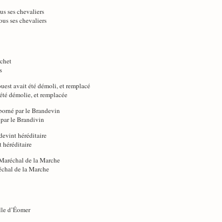
us ses chevaliers
ous ses chevaliers
rchet
s
uest avait été démoli, et remplacé
 été démolie, et remplacée
 borné par le Brandevin
 par le Brandivin
devint héréditaire
t héréditaire
 Maréchal de la Marche
échal de la Marche
lle d’Éomer