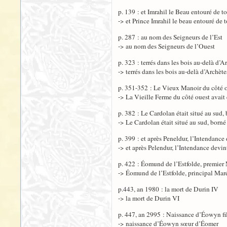
p. 139 : et Imrahil le Beau entouré de to
-> et Prince Imrahil le beau entouré de t
p. 287 : au nom des Seigneurs de l’Est
-> au nom des Seigneurs de l’Ouest
p. 323 : terrés dans les bois au-delà d’A
-> terrés dans les bois au-delà d’Archète
p. 351-352 : Le Vieux Manoir du côté o
-> La Vieille Ferme du côté ouest avait
p. 382 : Le Cardolan était situé au sud,
-> Le Cardolan était situé au sud, borné
p. 399 : et après Peneldur, l’Intendance 
-> et après Pelendur, l’Intendance devin
p. 422 : Éomund de l’Estfolde, premier
-> Éomund de l’Estfolde, principal Mar
p.443, an 1980 : la mort de Durin IV
-> la mort de Durin VI
p. 447, an 2995 : Naissance d’Éowyn fi
-> naissance d’Éowyn sœur d’Éomer