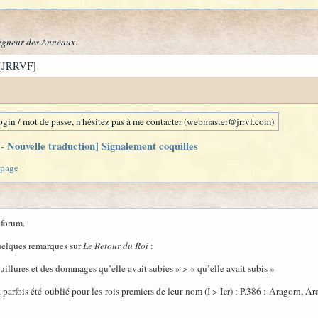
igneur des Anneaux
.
[JRRVF]
gin / mot de passe, n'hésitez pas à me contacter (webmaster@jrrvf.com)
 Nouvelle traduction] Signalement coquilles
 page
 forum.
quelques remarques sur
Le Retour du Roi
:
souillures et des dommages qu’elle avait subies » > « qu’elle avait sub
is
»
 parfois été oublié pour les rois premiers de leur nom (I > I
) : P.386 : Aragorn, Ar
er