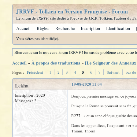
JRRVF - Tolkien en Version Française - Forum
Le forum de
JRRVF
, site dédié à l'oeuvre de J.R.R. Tolkien, l'auteur du
Se
Accueil
Règles
Recherche
Inscription
Identification
Vous n'êtes pas identifié(e).
Bienvenue sur le nouveau forum JRRVF ! En cas de problème avec votre lo
Accueil
»
À propos des traductions
»
[Le Seigneur des Anneaux -
5
Pages :
Précédent
1
2
3
4
6
7
Suivant
bas de
19-08-2020 11:04
Lekha
Inscription : 2020
Bonjour, premier message sur ce joyeux
Messages : 2
Puisque la Route se poursuit sans fin, 
P.277 : « et sa cape elfique guérie des 
Dans les appendices, l’exposant «
» a
er
Thráin, Thorin