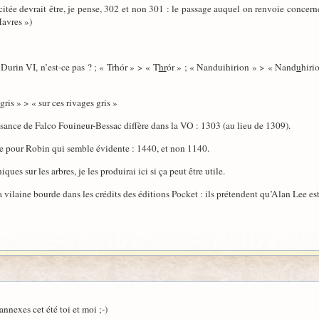
citée devrait être, je pense, 302 et non 301 : le passage auquel on renvoie concerne
Havres »)
 Durin VI, n’est-ce pas ? ; « Trhór » > « T
hr
ór » ; « Nanduihirion » > « Nand
u
hiri
 gris » > « sur ces rivages gris »
issance de Falco Fouineur-Bessac diffère dans la VO : 1303 (au lieu de 1309).
ate pour Robin qui semble évidente : 1440, et non 1140.
ques sur les arbres, je les produirai ici si ça peut être utile.
vilaine bourde dans les crédits des éditions Pocket : ils prétendent qu’Alan Lee est 
annexes cet été toi et moi ;-)