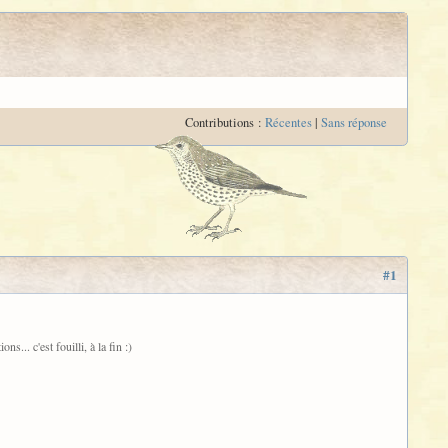
Contributions :
Récentes
|
Sans réponse
#1
s... c'est fouilli, à la fin :)