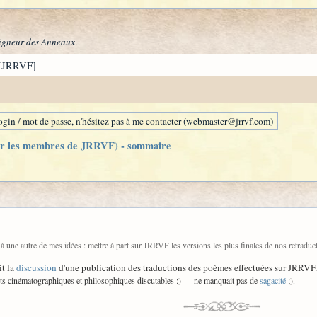
igneur des Anneaux
.
[JRRVF]
gin / mot de passe, n'hésitez pas à me contacter (webmaster@jrrvf.com)
ar les membres de JRRVF) - sommaire
e à une autre de mes idées : mettre à part sur JRRVF les versions les plus finales de nos retraduction
it la
discussion
d'une publication des traductions des poèmes effectuées sur JRRVF.
s cinématographiques et philosophiques discutables :) — ne manquait pas de
sagacité
;).