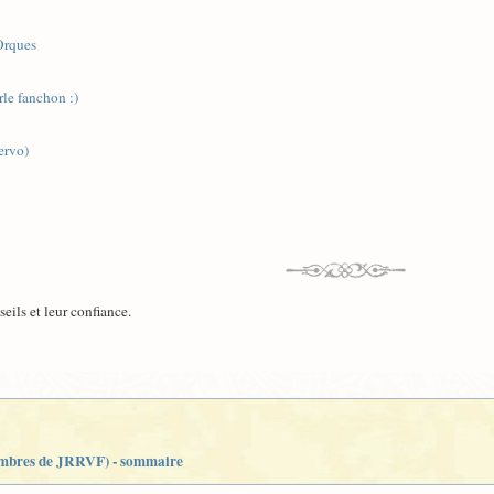
Orques
rle fanchon :)
ervo)
eils et leur confiance.
embres de JRRVF) - sommaire