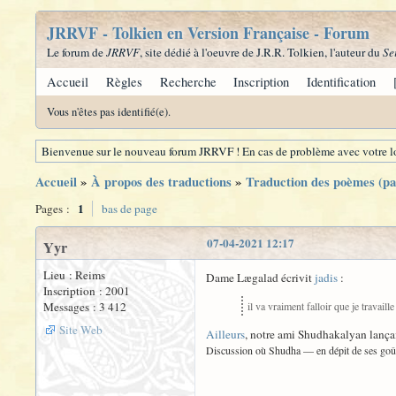
JRRVF - Tolkien en Version Française - Forum
Le forum de
JRRVF
, site dédié à l'oeuvre de J.R.R. Tolkien, l'auteur du
Se
Accueil
Règles
Recherche
Inscription
Identification
Vous n'êtes pas identifié(e).
Bienvenue sur le nouveau forum JRRVF ! En cas de problème avec votre lo
Accueil
»
À propos des traductions
»
Traduction des poèmes (p
1
Pages :
bas de page
07-04-2021 12:17
Yyr
Lieu : Reims
Dame Lægalad écrivit
jadis
:
Inscription : 2001
Messages : 3 412
il va vraiment falloir que je travaill
Site Web
Ailleurs
, notre ami Shudhakalyan lança
Discussion où Shudha — en dépit de ses goût