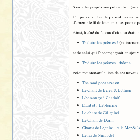
Sans aller jusqu'à une publication (non 
Ce que concrétise le présent fuseau, so
d'obtenir le fil de leurs travaux poème 
Ainsi, à côté du fuseau d'où tout était pa
Traduire les poèmes ?
(maintenant 
et de celui qui l'accompagnait, toujours 
Traduire les poèmes : théorie
voici maintenant la liste de ces travaux 
The road goes ever on
Le chant de Beren & Lúthien
L'hommage à Gandalf
L’Ent et l’Ent-femme
La chute de Gil-galad
Le Chant de Durin
Chants de Legolas : À la Mer & 
Le lai de Nimrodel