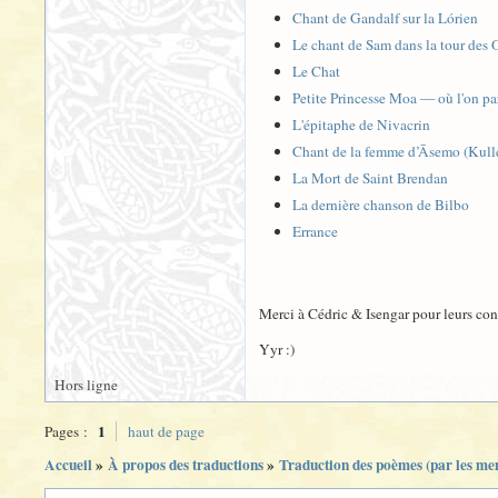
Chant de Gandalf sur la Lórien
Le chant de Sam dans la tour des 
Le Chat
Petite Princesse Moa — où l'on pa
L'épitaphe de Nivacrin
Chant de la femme d’Āsemo (Kull
La Mort de Saint Brendan
La dernière chanson de Bilbo
Errance
Merci à Cédric & Isengar pour leurs cons
Yyr :)
Hors ligne
1
Pages :
haut de page
Accueil
»
À propos des traductions
»
Traduction des poèmes (par les m