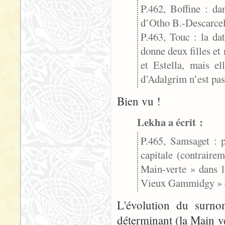
P.462, Boffine : da
d’Otho B.-Descarcell
P.463, Touc : la da
donne deux filles et
et Estella, mais el
d’Adalgrim n’est pas
Bien vu !
Lekha a écrit :
P.465, Samsaget : 
capitale (contraire
Main-verte » dans 
Vieux Gammidgy » e
L'évolution du surno
déterminant (la Main v