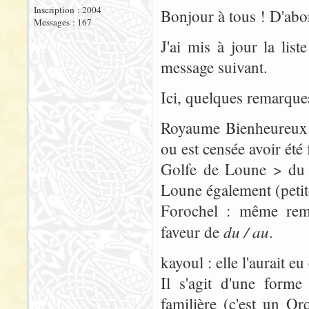
Inscription : 2004
Bonjour à tous ! D'abo
Messages : 167
J'ai mis à jour la list
message suivant.
Ici, quelques remarque
Royaume Bienheureux > 
ou est censée avoir été f
Golfe de Loune > du 
Loune également (petite
Forochel : même rema
du / au
faveur de
.
kayoul : elle l'aurait 
Il s'agit d'une forme
familière (c'est un Or