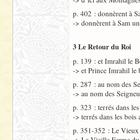
p. 402 : donnèrent à S
-> donnèrent à Sam une
3 Le Retour du Roi
p. 139 : et Imrahil le 
-> et Prince Imrahil le
p. 287 : au nom des Se
-> au nom des Seigneu
p. 323 : terrés dans le
-> terrés dans les bois
p. 351-352 : Le Vieux 
-> La Vieille Ferme du 