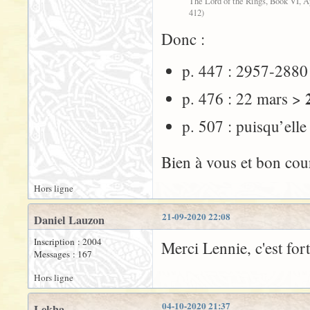
The Lord of the Rings, Book VI, Ap
412)
Donc :
p. 447 : 2957-288
p. 476 : 22 mars >
p. 507 : puisqu’elle
Bien à vous et bon cou
Hors ligne
21-09-2020 22:08
Daniel Lauzon
Inscription : 2004
Merci Lennie, c'est for
Messages : 167
Hors ligne
04-10-2020 21:37
Lekha