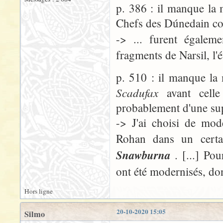
p. 386 : il manque la 
Chefs des Dúnedain co
-> ... furent égalem
fragments de Narsil, l'
p. 510 : il manque la
Scadufax
avant cell
probablement d'une sup
-> J'ai choisi de mod
Rohan dans un cert
Snawburna
. [...] P
ont été modernisés, do
Hors ligne
20-10-2020 15:05
Silmo