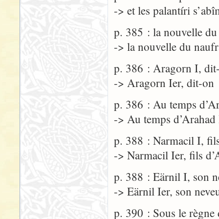
-> et les palantíri s’ab
p. 385 : la nouvelle d
-> la nouvelle du nauf
p. 386 : Aragorn I, dit
-> Aragorn Ier, dit-on
p. 386 : Au temps d’A
-> Au temps d’Arahad 
p. 388 : Narmacil I, fi
-> Narmacil Ier, fils d
p. 388 : Eärnil I, son 
-> Eärnil Ier, son neve
p. 390 : Sous le règne