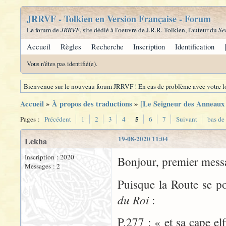
JRRVF - Tolkien en Version Française - Forum
Le forum de
JRRVF
, site dédié à l'oeuvre de J.R.R. Tolkien, l'auteur du
Se
Accueil
Règles
Recherche
Inscription
Identification
Vous n'êtes pas identifié(e).
Bienvenue sur le nouveau forum JRRVF ! En cas de problème avec votre lo
Accueil
»
À propos des traductions
»
[Le Seigneur des Anneaux -
5
Pages :
Précédent
1
2
3
4
6
7
Suivant
bas de
19-08-2020 11:04
Lekha
Inscription : 2020
Bonjour, premier mess
Messages : 2
Puisque la Route se p
du Roi
:
P.277 : « et sa cape e