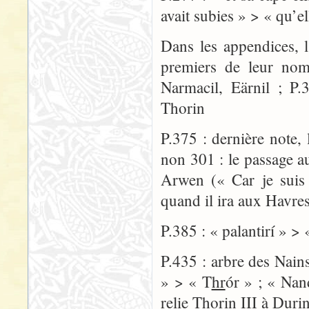
avait subies » > « qu’el
Dans les appendices, 
premiers de leur nom
Narmacil, Eärnil ; P.
Thorin
P.375 : dernière note, 
non 301 : le passage a
Arwen (« Car je suis l
quand il ira aux Havres
P.385 : « palantirí » > 
P.435 : arbre des Nains
» > « T
hr
ór » ; « Nan
relie Thorin III à Durin