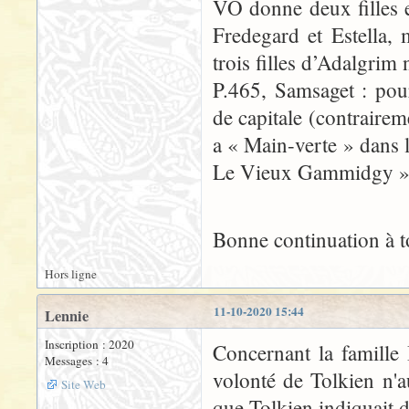
VO donne deux filles e
Fredegard et Estella, 
trois filles d’Adalgrim 
P.465, Samsaget : pou
de capitale (contraire
a « Main-verte » dans 
Le Vieux Gammidgy » e
Bonne continuation à t
Hors ligne
11-10-2020 15:44
Lennie
Inscription : 2020
Concernant la famille 
Messages : 4
volonté de Tolkien n'a
Site Web
que Tolkien indiquait d