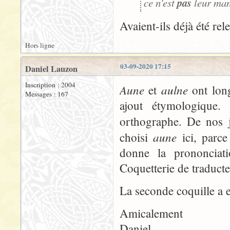
ce n'est
pas
leur man
Avaient-ils déjà été re
Hors ligne
03-09-2020 17:15
Daniel Lauzon
Inscription : 2004
Aune
aulne
et
ont long
Messages : 167
ajout étymologique.
orthographe. De nos j
aune
choisi
ici, parce
donne la prononciati
Coquetterie de traducte
La seconde coquille a e
Amicalement
Daniel