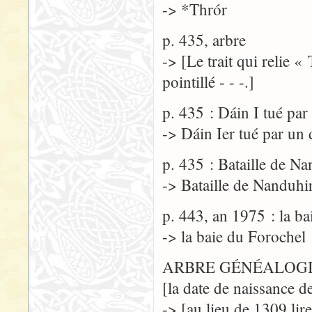
-> *Thrór
p. 435, arbre
-> [Le trait qui relie «
pointillé - - -.]
p. 435 : Dáin I tué pa
-> Dáin Ier tué par un
p. 435 : Bataille de N
-> Bataille de Nanduhi
p. 443, an 1975 : la ba
-> la baie du Forochel
ARBRE GÉNÉALOGIQ
[la date de naissance 
-> [au lieu de 1309 lir