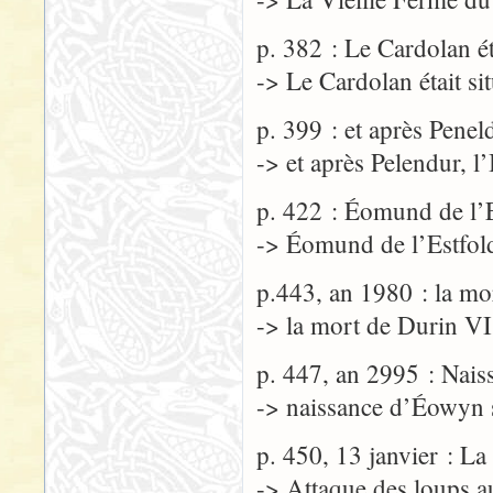
p. 382 : Le Cardolan ét
-> Le Cardolan était si
p. 399 : et après Penel
-> et après Pelendur, l
p. 422 : Éomund de l’E
-> Éomund de l’Estfold
p.443, an 1980 : la mo
-> la mort de Durin VI
p. 447, an 2995 : Nai
-> naissance d’Éowyn
p. 450, 13 janvier : L
-> Attaque des loups a