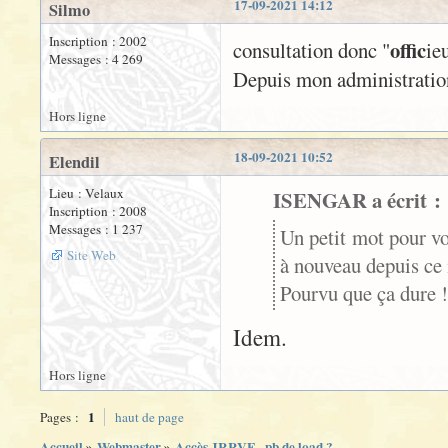
17-09-2021 14:12
Silmo
Inscription : 2002
offic
consultation donc "
ie
Messages : 4 269
Depuis mon administratio
Hors ligne
18-09-2021 10:52
Elendil
Lieu : Velaux
ISENGAR a écrit :
Inscription : 2008
Messages : 1 237
Un petit mot pour v
Site Web
à nouveau depuis ce
Pourvu que ça dure !
Idem.
Hors ligne
1
Pages :
haut de page
Accueil
»
Webmaster
»
Accès JRRVF - pb de load ?