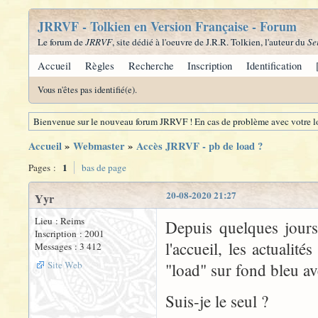
JRRVF - Tolkien en Version Française - Forum
Le forum de
JRRVF
, site dédié à l'oeuvre de J.R.R. Tolkien, l'auteur du
Se
Accueil
Règles
Recherche
Inscription
Identification
Vous n'êtes pas identifié(e).
Bienvenue sur le nouveau forum JRRVF ! En cas de problème avec votre lo
Accueil
»
Webmaster
»
Accès JRRVF - pb de load ?
1
Pages :
bas de page
20-08-2020 21:27
Yyr
Lieu : Reims
Depuis quelques jours 
Inscription : 2001
l'accueil, les actualité
Messages : 3 412
Site Web
"load" sur fond bleu av
Suis-je le seul ?