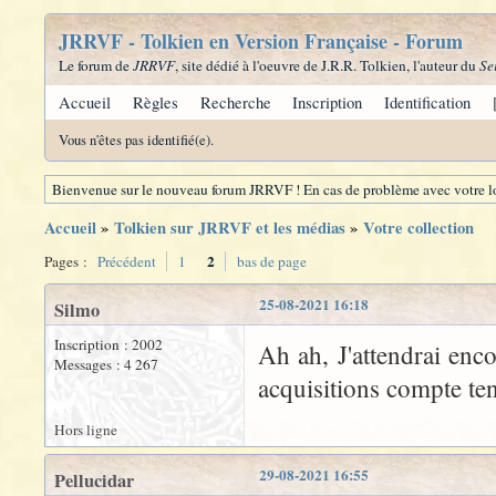
JRRVF - Tolkien en Version Française - Forum
Le forum de
JRRVF
, site dédié à l'oeuvre de J.R.R. Tolkien, l'auteur du
Se
Accueil
Règles
Recherche
Inscription
Identification
Vous n'êtes pas identifié(e).
Bienvenue sur le nouveau forum JRRVF ! En cas de problème avec votre lo
Accueil
»
Tolkien sur JRRVF et les médias
»
Votre collection
2
Pages :
Précédent
1
bas de page
25-08-2021 16:18
Silmo
Inscription : 2002
Ah ah, J'attendrai enc
Messages : 4 267
acquisitions compte te
Hors ligne
29-08-2021 16:55
Pellucidar