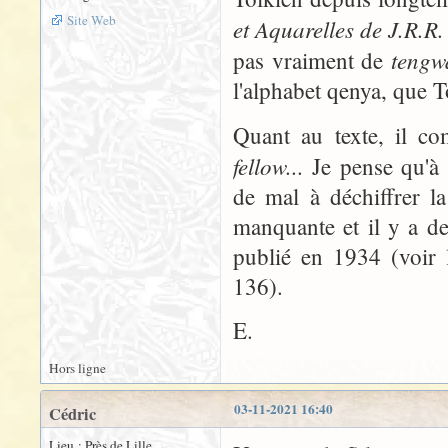
Site Web
et Aquarelles de J.R.R.
tengw
pas vraiment de
l'alphabet qenya, que T
Quant au texte, il c
fellow...
Je pense qu'à p
de mal à déchiffrer l
manquante et il y a de
publié en 1934 (voir
136).
E.
Hors ligne
03-11-2021 16:40
Cédric
Lieu : Près de Lille