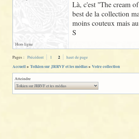
Là, c'est "The cream of
best de la collection mai
moins couteux mais aux
S
Hors ligne
2
Pages :
Précédent
1
haut de page
Accueil
»
Tolkien sur JRRVF et les médias
»
Votre collection
Atteindre