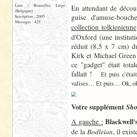
Lieu : Boncelles, Liège
En attendant de découv
(Belgique)
guise d'amuse-bouch
Inscription : 2005
Messages : 425
collection tolkienienne
d'Oxford (une institut
réduit (8,5 x 7 cm) d
Kirk et Michael Green 
ce "gadget" était tot
fallait !
Et puis c'éta
valises… Et puis… Ok, ok,
Votre supplément
Sho
Blackwell'
A gauche :
Bodleian
de la
, il exi