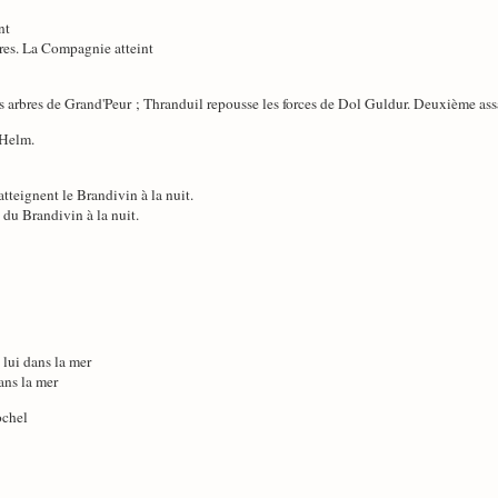
nt
res. La Compagnie atteint
es arbres de Grand'Peur ; Thranduil repousse les forces de Dol Guldur. Deuxième ass
 Helm.
tteignent le Brandivin à la nuit.
 du Brandivin à la nuit.
c lui dans la mer
dans la mer
ochel