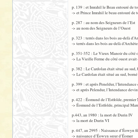
p. 139 : et Imrahil le Beau entouré de to
-> et Prince Imrahil le beau entouré de t
p. 287 : au nom des Seigneurs de l’Est
-> au nom des Seigneurs de l’Ouest
p. 323 : terrés dans les bois au-delà d’A
-> terrés dans les bois au-delà d’Archète
p. 351-352 : Le Vieux Manoir du côté o
-> La Vieille Ferme du côté ouest avait
p. 382 : Le Cardolan était situé au sud,
-> Le Cardolan était situé au sud, borné
p. 399 : et après Peneldur, l’Intendance 
-> et après Pelendur, l’Intendance devin
p. 422 : Éomund de l’Estfolde, premier
-> Éomund de l’Estfolde, principal Mar
p.443, an 1980 : la mort de Durin IV
-> la mort de Durin VI
p. 447, an 2995 : Naissance d’Éowyn fi
-> naissance d’Éowyn sœur d’Éomer