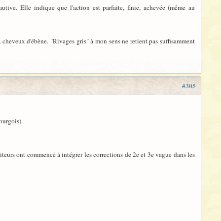
autive. Elle indique que l'action est parfaite, finie, achevée (même au
zur, cheveux d'ébène. "Rivages gris" à mon sens ne retient pas suffisamment
#305
ourgois).
diteurs ont commencé à intégrer les corrections de 2e et 3e vague dans les