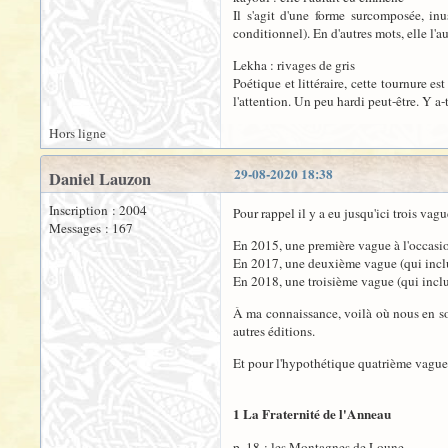
Il s'agit d'une forme surcomposée, inu
conditionnel). En d'autres mots, elle l'a
Lekha : rivages de gris
Poétique et littéraire, cette tournure e
l'attention. Un peu hardi peut-être. Y a-t
Hors ligne
29-08-2020 18:38
Daniel Lauzon
Inscription : 2004
Pour rappel il y a eu jusqu'ici trois vagu
Messages : 167
En 2015, une première vague à l'occasio
En 2017, une deuxième vague (qui inclut
En 2018, une troisième vague (qui inclu
À ma connaissance, voilà où nous en somm
autres éditions.
Et pour l'hypothétique quatrième vague 
1 La Fraternité de l'Anneau
p. 18 : les Montagnes de Loune