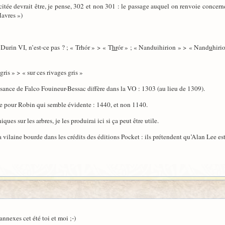
citée devrait être, je pense, 302 et non 301 : le passage auquel on renvoie concerne
Havres »)
 Durin VI, n’est-ce pas ? ; « Trhór » > « T
hr
ór » ; « Nanduihirion » > « Nand
u
hiri
 gris » > « sur ces rivages gris »
issance de Falco Fouineur-Bessac diffère dans la VO : 1303 (au lieu de 1309).
ate pour Robin qui semble évidente : 1440, et non 1140.
ques sur les arbres, je les produirai ici si ça peut être utile.
vilaine bourde dans les crédits des éditions Pocket : ils prétendent qu’Alan Lee est 
annexes cet été toi et moi ;-)