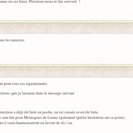
enue en ces lieux. Puissions-nous te lire souvent !
ans les annexes.
nt pour tous ces signalements.
ections, que je laisserai dans le message suivant.
ction a déjà été faite en poche, ou est censée avoir été faite.
 sera fait pour Montagnes de Loune également (petite hésitation sur ce point).
ons à venir harmoniseront en faveur de
du / au
.