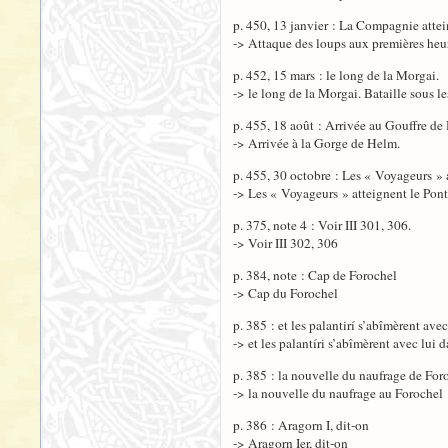
p. 450, 13 janvier : La Compagnie attei
-> Attaque des loups aux premières heu
p. 452, 15 mars : le long de la Morgai.
-> le long de la Morgai. Bataille sous l
p. 455, 18 août : Arrivée au Gouffre de
-> Arrivée à la Gorge de Helm.
p. 455, 30 octobre : Les « Voyageurs » a
-> Les « Voyageurs » atteignent le Pont
p. 375, note 4 : Voir III 301, 306.
-> Voir III 302, 306
p. 384, note : Cap de Forochel
-> Cap du Forochel
p. 385 : et les palantirí s’abîmèrent ave
-> et les palantíri s’abîmèrent avec lui 
p. 385 : la nouvelle du naufrage de For
-> la nouvelle du naufrage au Forochel
p. 386 : Aragorn I, dit-on
-> Aragorn Ier, dit-on