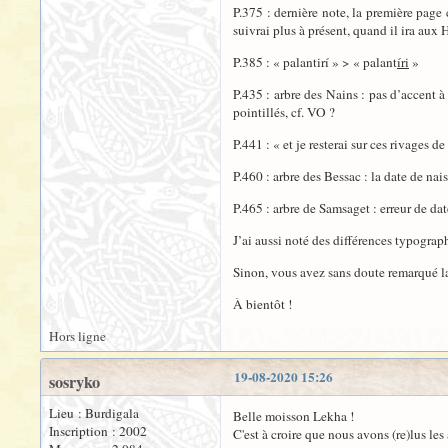
P.375 : dernière note, la première page 
suivrai plus à présent, quand il ira aux 
P.385 : « palantirí » > « palant
íri
»
P.435 : arbre des Nains : pas d’accent à
pointillés, cf. VO ?
P.441 : « et je resterai sur ces rivages de
P.460 : arbre des Bessac : la date de na
P.465 : arbre de Samsaget : erreur de d
J’ai aussi noté des différences typographi
Sinon, vous avez sans doute remarqué la 
À bientôt !
Hors ligne
19-08-2020 15:26
sosryko
Lieu : Burdigala
Belle moisson Lekha !
Inscription : 2002
C'est à croire que nous avons (re)lus les 