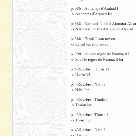
p. 386 : Au temps d’Arahad I
-> Au temps d’Arahad Ier
p. 388 : Narmacil I, fils d’Atanatar Alca
-> Narmacil Ier, fils d’Atanatar Alcarin
p. 388 : Eärnil I, son neveu
-> Eärnil Ier, son neveu
p. 390 : Sous le règne de Narmacil I
-> Sous le règne de Narmacil Ier
p. 435, arbre : Dúrin VI
-> Durin VI
p. 435, arbre : Náin I
-> Náin Ier
p. 435, arbre : Thráin I
-> Thráin Ier
p. 435, arbre : Thorin I
-> Thorin Ier
p. 435, arbre : Dáin I
-> Dáin Ier