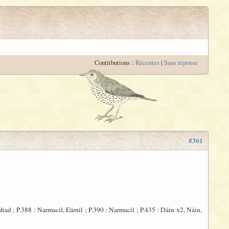
Contributions :
Récentes
|
Sans réponse
#301
ahad ; P.388 : Narmacil, Eärnil ; P.390 : Narmacil ; P.435 : Dáin x2, Náin,