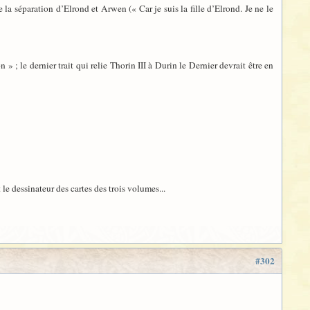
 la séparation d’Elrond et Arwen (« Car je suis la fille d’Elrond. Je ne le
on » ; le dernier trait qui relie Thorin III à Durin le Dernier devrait être en
le dessinateur des cartes des trois volumes...
#302