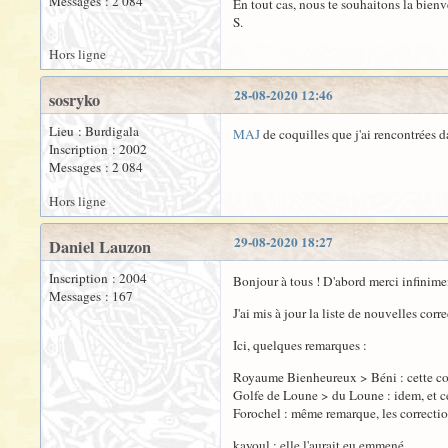
Messages : 2 084
En tout cas, nous te souhaitons la bienv
S.
Hors ligne
28-08-2020 12:46
sosryko
Lieu : Burdigala
MAJ
de coquilles que j'ai rencontrées d
Inscription : 2002
Messages : 2 084
Hors ligne
29-08-2020 18:27
Daniel Lauzon
Inscription : 2004
Bonjour à tous ! D'abord merci infinime
Messages : 167
J'ai mis à jour la liste de nouvelles corr
Ici, quelques remarques :
Royaume Bienheureux > Béni : cette corre
Golfe de Loune > du Loune : idem, et ce
Forochel : même remarque, les correcti
kayoul : elle l'aurait eu emmené