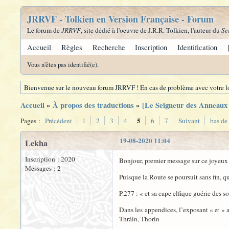
JRRVF - Tolkien en Version Française - Forum
Le forum de
JRRVF
, site dédié à l'oeuvre de J.R.R. Tolkien, l'auteur du
Se
Accueil
Règles
Recherche
Inscription
Identification
Vous n'êtes pas identifié(e).
Bienvenue sur le nouveau forum JRRVF ! En cas de problème avec votre lo
Accueil
»
À propos des traductions
»
[Le Seigneur des Anneaux -
5
Pages :
Précédent
1
2
3
4
6
7
Suivant
bas de
19-08-2020 11:04
Lekha
Inscription : 2020
Bonjour, premier message sur ce joyeux
Messages : 2
Puisque la Route se poursuit sans fin, 
P.277 : « et sa cape elfique guérie des 
Dans les appendices, l’exposant «
» a
er
Thráin, Thorin