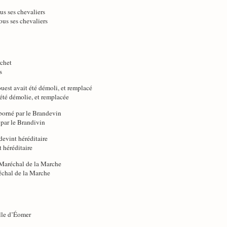
us ses chevaliers
ous ses chevaliers
rchet
s
uest avait été démoli, et remplacé
 été démolie, et remplacée
 borné par le Brandevin
 par le Brandivin
devint héréditaire
t héréditaire
 Maréchal de la Marche
échal de la Marche
lle d’Éomer