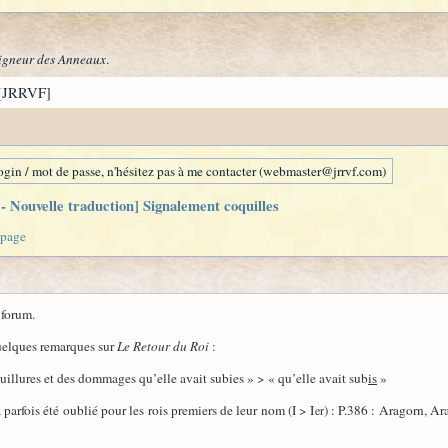
igneur des Anneaux
.
[JRRVF]
gin / mot de passe, n'hésitez pas à me contacter (webmaster@jrrvf.com)
 Nouvelle traduction] Signalement coquilles
 page
 forum.
quelques remarques sur
Le Retour du Roi
:
souillures et des dommages qu’elle avait subies » > « qu’elle avait sub
is
»
 parfois été oublié pour les rois premiers de leur nom (I > I
) : P.386 : Aragorn, Ar
er