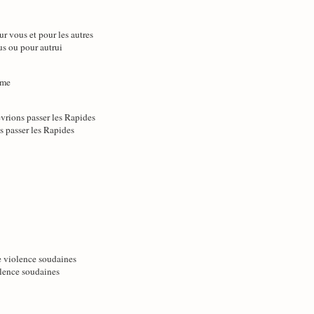
ur vous et pour les autres
us ou pour autrui
ème
evrions passer les Rapides
s passer les Rapides
e violence soudaines
olence soudaines