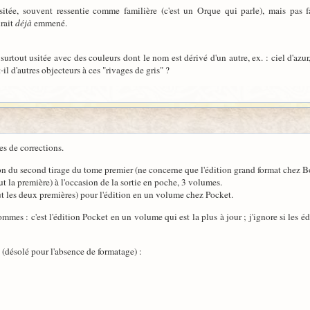
sitée, souvent ressentie comme familière (c'est un Orque qui parle), mais pas f
urait
déjà
emmené.
st surtout usitée avec des couleurs dont le nom est dérivé d'un autre, ex. : ciel d'a
-il d'autres objecteurs à ces "rivages de gris" ?
es de corrections.
n du second tirage du tome premier (ne concerne que l'édition grand format chez B
 la première) à l'occasion de la sortie en poche, 3 volumes.
t les deux premières) pour l'édition en un volume chez Pocket.
es : c'est l'édition Pocket en un volume qui est la plus à jour ; j'ignore si les é
(désolé pour l'absence de formatage) :