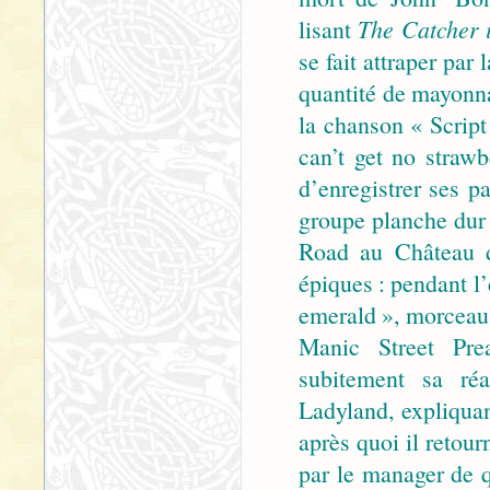
lisant
The Catcher 
se fait attraper pa
quantité de mayonna
la chanson « Script 
can’t get no strawb
d’enregistrer ses p
groupe planche dur 
Road au Château d
épiques : pendant l
emerald », morceau 
Manic Street Prea
subitement sa réa
Ladyland, expliquan
après quoi il retou
par le manager de q