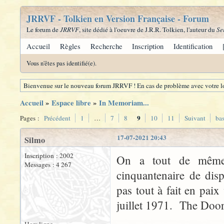
JRRVF - Tolkien en Version Française - Forum
Le forum de
JRRVF
, site dédié à l'oeuvre de J.R.R. Tolkien, l'auteur du
Se
Accueil
Règles
Recherche
Inscription
Identification
Vous n'êtes pas identifié(e).
Bienvenue sur le nouveau forum JRRVF ! En cas de problème avec votre lo
Accueil
»
Espace libre
»
In Memoriam...
9
Pages :
Précédent
1
…
7
8
10
11
Suivant
ba
17-07-2021 20:43
Silmo
Inscription : 2002
On a tout de même 
Messages : 4 267
cinquantenaire de dis
pas tout à fait en pai
juillet 1971. The Doors