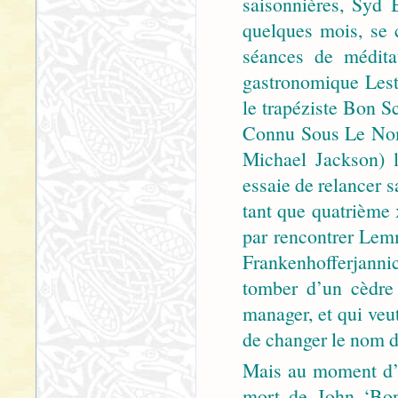
saisonnières, Syd 
quelques mois, se 
séances de médita
gastronomique Leste
le trapéziste Bon S
Connu Sous Le Nom
Michael Jackson) l
essaie de relancer 
tant que quatrième 
par rencontrer Lemm
Frankenhofferjanni
tomber d’un cèdre 
manager, et qui veu
de changer le nom d
Mais au moment d’en
mort de John ‘Bon