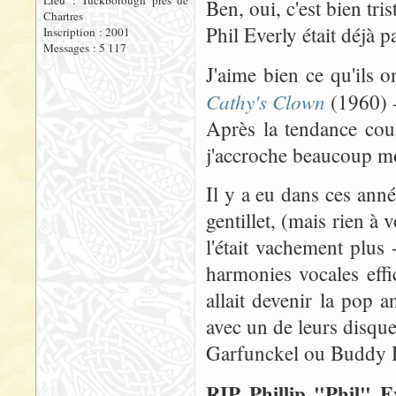
Lieu : Tuckborough près de
Ben, oui, c'est bien tris
Chartres
Phil Everly était déjà p
Inscription : 2001
Messages : 5 117
J'aime bien ce qu'ils o
Cathy's Clown
(1960)
Après la tendance coun
j'accroche beaucoup m
Il y a eu dans ces anné
gentillet, (mais rien à
l'était vachement plus
harmonies vocales effi
allait devenir la pop a
avec un de leurs disque
Garfunckel ou Buddy 
RIP Phillip "Phil" E