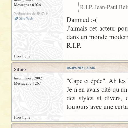
Messages : 6 026
R.I.P. Jean-Paul Be
Webmestre de JRRVF
Damned :-(
Site Web
J'aimais cet acteur p
dans un monde moderne.
R.I.P.
Hors ligne
06-09-2021 21:46
Silmo
Inscription : 2002
"Cape et épée", Ah les
Messages : 4 267
Je n'en avais cité qu'un
des styles si divers,
toujours avec une certa
Hors ligne