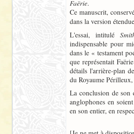
Faërie
.
Ce manuscrit, conservé 
dans la version étendu
Smi
L'essai, intitulé
indispensable pour mi
dans le « testament po
que représentait Faëri
détails l'arrière-plan 
du Royaume Périlleux, c
La conclusion de son e
anglophones en soient 
en son entier, en respec
[Je ne met à dispositio