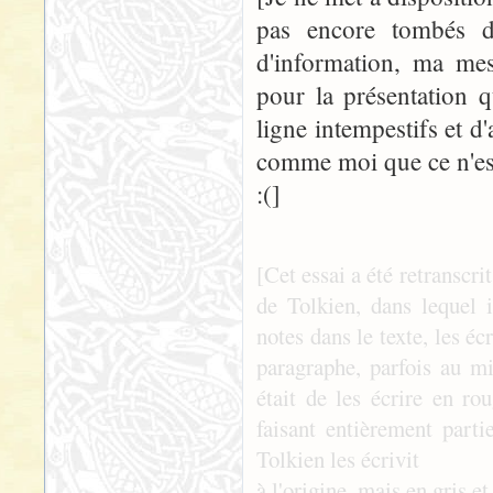
pas encore tombés d
d'information, ma mes
pour la présentation 
ligne intempestifs et 
comme moi que ce n'est 
:(]
[Cet essai a été retranscr
de Tolkien, dans lequel 
notes dans le texte, les é
paragraphe, parfois au mi
était de les écrire en ro
faisant entièrement parti
Tolkien les écrivit
à l'origine, mais en gris et