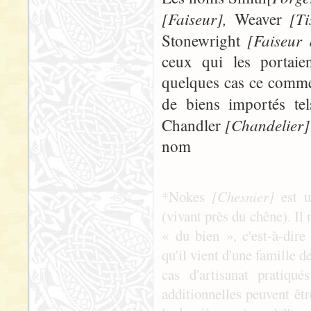
[Faiseur],
[Ti
Weaver
[Faiseur 
Stonewright
ceux qui les portaien
quelques cas ce commer
de biens importés te
[Chandelier
Chandler
nom
*Nokes
[Chesnier]
est 
(vivant près du chêne). Il 
« du bien », c'est-à-dire
qu'il vient d'une famille d
cas d'artisanat pratiqué
additionnelles peuvent êtr