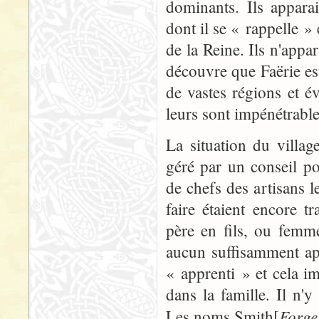
dominants. Ils appara
dont il se « rappelle »
de la Reine. Ils n'appar
découvre que Faërie es
de vastes régions et 
leurs sont impénétrable
La situation du villa
géré par un conseil p
de chefs des artisans l
faire étaient encore t
père en fils, ou femme
aucun suffisamment ap
« apprenti » et cela i
dans la famille. Il n'
Forge
Les noms Smith
[