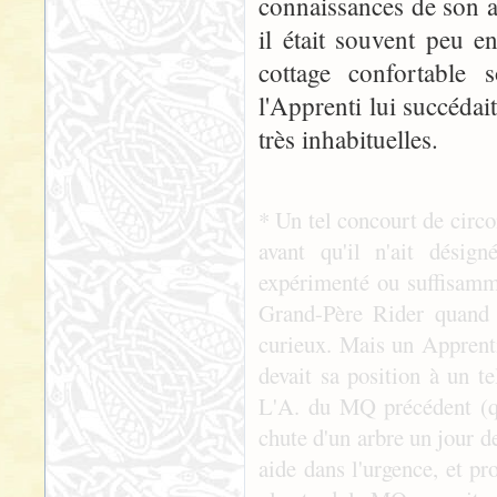
connaissances de son ap
il était souvent peu e
cottage confortable s
l'Apprenti lui succédai
très inhabituelles.
* Un tel concourt de circo
avant qu'il n'ait désig
expérimenté ou suffisamm
Grand-Père Rider quand 
curieux. Mais un Apprenti 
devait sa position à un te
L'A. du MQ précédent (qui
chute d'un arbre un jour de
aide dans l'urgence, et pr