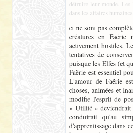
détruire leur monde. Les 
dans les affaires humaines
et ne sont pas complèt
créatures en Faëri
activement hostiles. L
tentatives de conserve
puisque les Elfes (et 
Faërie est essentiel 
L'amour de Faërie est
choses, animées et ina
modifie l'esprit de p
« Utilité » deviendrait 
conduirait qu'au sim
d'apprentissage dans c