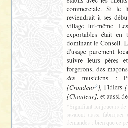
établis avec les client
commerciale. Si le li
reviendrait à ses débu
village lui-même. Les
exportables était en 
dominant le Conseil. 
d'usage purement loca
suivre leurs pères e
forgerons, des maçons 
d
es musiciens : Pi
2
[Croudeur
],
[
Fidlers
[Chanteur],
et aussi d
*Signifiant ici joueurs de
savaient aussi fabriquer
demandés : bien que ce pet