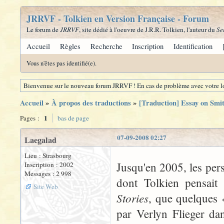
JRRVF - Tolkien en Version Française - Forum
Le forum de
JRRVF
, site dédié à l'oeuvre de J.R.R. Tolkien, l'auteur du
Se
Accueil
Règles
Recherche
Inscription
Identification
Vous n'êtes pas identifié(e).
Bienvenue sur le nouveau forum JRRVF ! En cas de problème avec votre lo
Accueil
»
À propos des traductions
»
[Traduction] Essay on Smi
1
Pages :
bas de page
07-09-2008 02:27
Laegalad
Lieu : Strasbourg
Jusqu'en 2005, les pers
Inscription : 2002
Messages : 2 998
dont Tolkien pensait 
Site Web
Stories
, que quelques «
par Verlyn Flieger d