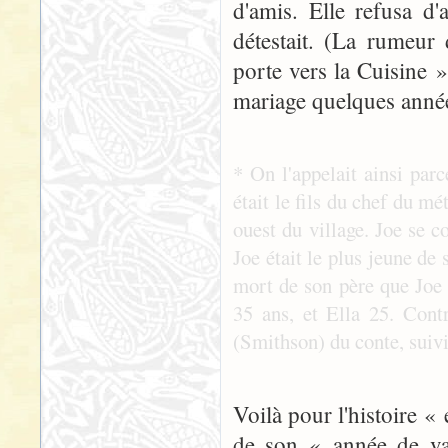
d'amis. Elle refusa d'
détestait. (La rumeur
porte vers la Cuisine »
mariage quelques année
* On l'appelait ainsi parc
était le fils du chef du mé
ouest du village. Joe se c
Joe était le plus jeune de 
mort de son père que Joe p
35 ans, et Ella 25. Cont
(Smithson) du conte, suivi 
Voilà pour l'histoire «
de son « année de va