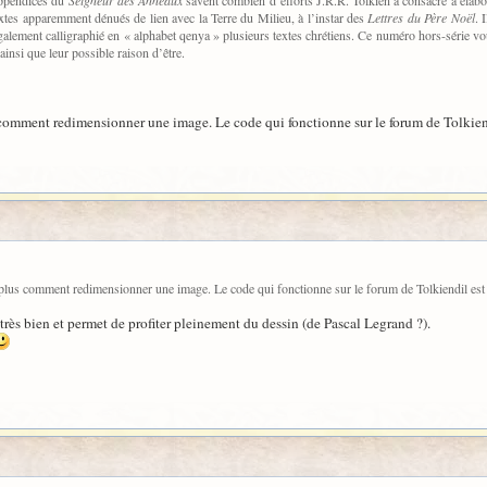
textes apparemment dénués de lien avec la Terre du Milieu, à l’instar des
Lettres du Père Noël
. 
également calligraphié en « alphabet qenya » plusieurs textes chrétiens. Ce numéro hors-série vo
 ainsi que leur possible raison d’être.
s comment redimensionner une image. Le code qui fonctionne sur le forum de Tolkiendi
e plus comment redimensionner une image. Le code qui fonctionne sur le forum de Tolkiendil est i
 très bien et permet de profiter pleinement du dessin (de Pascal Legrand ?).