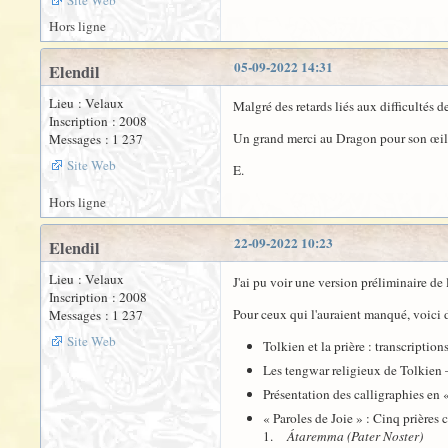
Hors ligne
05-09-2022 14:31
Elendil
Lieu : Velaux
Malgré des retards liés aux difficultés 
Inscription : 2008
Un grand merci au Dragon pour son œil 
Messages : 1 237
Site Web
E.
Hors ligne
22-09-2022 10:23
Elendil
Lieu : Velaux
J'ai pu voir une version préliminaire de
Inscription : 2008
Pour ceux qui l'auraient manqué, voici 
Messages : 1 237
Site Web
Tolkien et la prière : transcriptio
Les tengwar religieux de Tolkie
Présentation des calligraphies e
« Paroles de Joie » : Cinq prières
1.
Átaremma (Pater Noster)