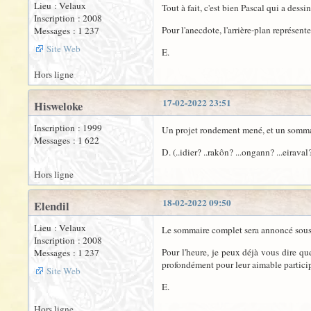
Lieu : Velaux
Tout à fait, c'est bien Pascal qui a dess
Inscription : 2008
Pour l'anecdote, l'arrière-plan représent
Messages : 1 237
Site Web
E.
Hors ligne
17-02-2022 23:51
Hisweloke
Inscription : 1999
Un projet rondement mené, et un sommair
Messages : 1 622
D. (..idier? ..rakôn? ...ongann? ...eirav
Hors ligne
18-02-2022 09:50
Elendil
Lieu : Velaux
Le sommaire complet sera annoncé sou
Inscription : 2008
Pour l'heure, je peux déjà vous dire q
Messages : 1 237
profondément pour leur aimable particip
Site Web
E.
Hors ligne