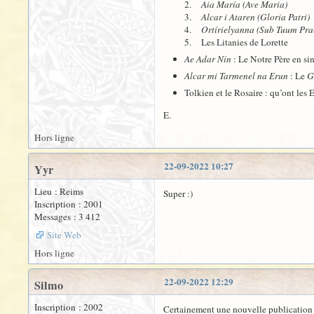
2.
Aia María (Ave Maria)
3.
Alcar i Ataren (Gloria Patri)
4.
Ortírielyanna (Sub Tuum Pra
5. Les Litanies de Lorette
Ae Adar Nín
: Le Notre Père en si
Alcar mi Tarmenel na Erun
: Le
G
Tolkien et le Rosaire : qu’ont les
E.
Hors ligne
22-09-2022 10:27
Yyr
Lieu : Reims
Super :)
Inscription : 2001
Messages : 3 412
Site Web
Hors ligne
22-09-2022 12:29
Silmo
Inscription : 2002
Certainement une nouvelle publication de