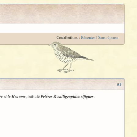
Contributions :
Récentes
|
Sans réponse
#1
rc et le Heaume
, intitulé
Prières & calligraphies elfiques
.