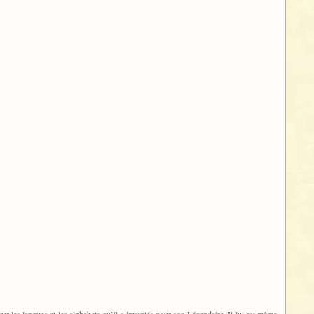
er les langues et les alphabets qu’il a inventés pour son Légendaire. Il lui est même