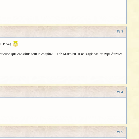
#13
 10:34)
.
éricope que constitue tout le chapitre 10 de Matthieu. Il ne s'agit pas du type d'armes
#14
#15