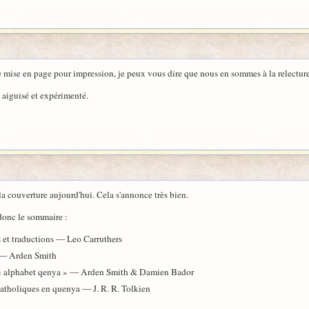
de mise en page pour impression, je peux vous dire que nous en sommes à la relecture
aiguisé et expérimenté.
 la couverture aujourd'hui. Cela s'annonce très bien.
donc le sommaire :
ns et traductions — Leo Carruthers
n — Arden Smith
n « alphabet qenya » — Arden Smith & Damien Bador
 catholiques en quenya — J. R. R. Tolkien