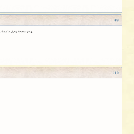
#9
 finale des épreuves.
#10