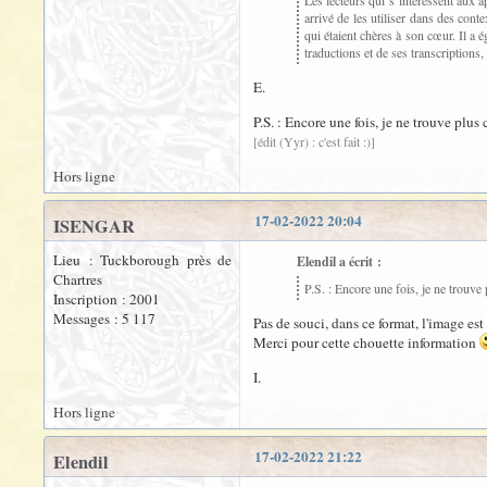
arrivé de les utiliser dans des con
qui étaient chères à son cœur. Il a 
traductions et de ses transcriptions,
E.
P.S. : Encore une fois, je ne trouve plu
[édit (Yyr) : c'est fait :)]
Hors ligne
17-02-2022 20:04
ISENGAR
Lieu : Tuckborough près de
Elendil a écrit :
Chartres
P.S. : Encore une fois, je ne trouv
Inscription : 2001
Messages : 5 117
Pas de souci, dans ce format, l'image est
Merci pour cette chouette information
I.
Hors ligne
17-02-2022 21:22
Elendil