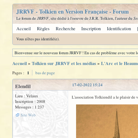
JRRVF - Tolkien en Version Française - Forum
Le forum de
JRRVF
, site dédié à l'oeuvre de J.R.R. Tolkien, l'auteur du
Se
Accueil
Règles
Recherche
Inscription
Identification
Vous n'êtes pas identifié(e).
Bienvenue sur le nouveau forum JRRVF ! En cas de problème avec votre lo
Accueil
»
Tolkien sur JRRVF et les médias
»
L'Arc et le Heaume
1
Pages :
bas de page
17-02-2022 15:24
Elendil
Lieu : Velaux
L'association Tolkiendil a le plaisir d
Inscription : 2008
Messages : 1 237
Site Web