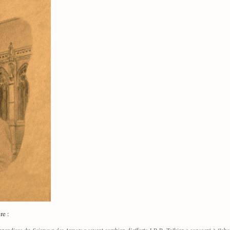
re :
 appendices du
Seigneur des Anneaux
savent combien d’efforts J.R.R. Tolkien a consacré à élabor