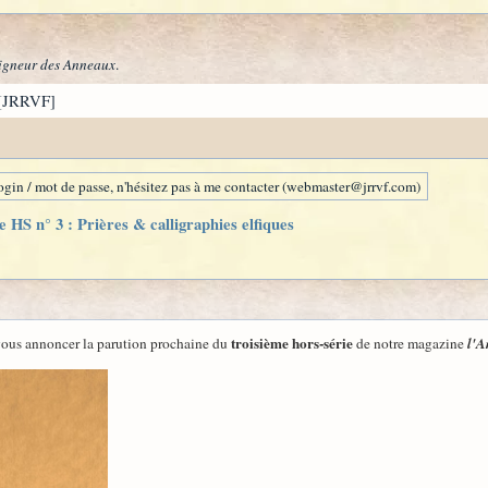
igneur des Anneaux
.
[JRRVF]
gin / mot de passe, n'hésitez pas à me contacter (webmaster@jrrvf.com)
 HS n° 3 : Prières & calligraphies elfiques
troisième hors-série
e vous annoncer la parution prochaine du
de notre magazine
l'A