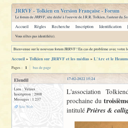
JRRVF - Tolkien en Version Française - Forum
Le forum de
JRRVF
, site dédié à l'oeuvre de J.R.R. Tolkien, l'auteur du
Se
Accueil
Règles
Recherche
Inscription
Identification
Vous n'êtes pas identifié(e).
Bienvenue sur le nouveau forum JRRVF ! En cas de problème avec votre lo
Accueil
»
Tolkien sur JRRVF et les médias
»
L'Arc et le Heaume
1
Pages :
bas de page
17-02-2022 15:24
Elendil
Lieu : Velaux
L'association Tolkie
Inscription : 2008
troisièm
prochaine du
Messages : 1 237
Site Web
Prières & calli
intitulé