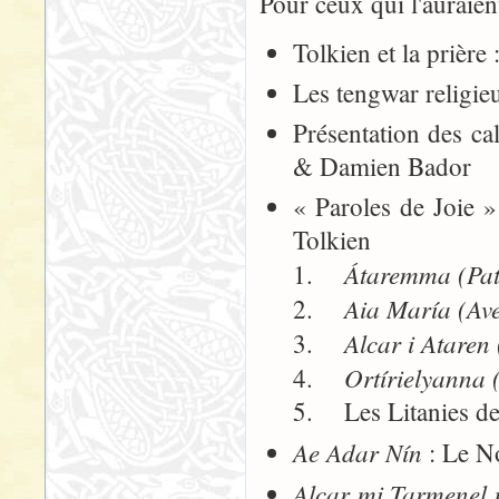
Pour ceux qui l'auraie
Tolkien et la prière
Les tengwar religi
Présentation des c
& Damien Bador
« Paroles de Joie »
Tolkien
Átaremma (Pat
1.
Aia María (Av
2.
Alcar i Ataren 
3.
Ortírielyanna
4.
5. Les Litanies de
Ae Adar Nín
: Le No
Alcar mi Tarmenel