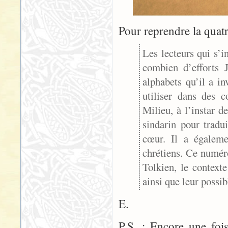
Pour reprendre la quat
Les lecteurs qui s’
combien d’efforts 
alphabets qu’il a i
utiliser dans des 
Milieu, à l’instar d
sindarin pour tradu
cœur. Il a égaleme
chrétiens. Ce numéro
Tolkien, le contexte
ainsi que leur possib
E.
P.S. : Encore une foi