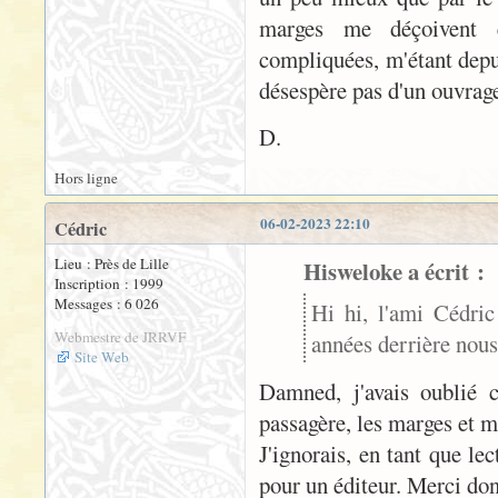
marges me déçoivent e
compliquées, m'étant depui
désespère pas d'un ouvrage 
D.
Hors ligne
06-02-2023 22:10
Cédric
Lieu : Près de Lille
Hisweloke a écrit :
Inscription : 1999
Messages : 6 026
Hi hi, l'ami Cédric
Webmestre de JRRVF
années derrière nous
Site Web
Damned, j'avais oublié 
passagère, les marges et m
J'ignorais, en tant que le
pour un éditeur. Merci don