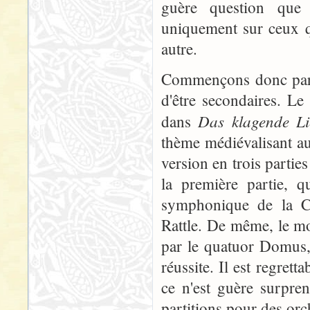
guère question que
uniquement sur ceux q
autre.
Commençons donc par u
d'être secondaires. Le
Das klagende Li
dans
thème médiévalisant aur
version en trois parti
la première partie, q
symphonique de la C
Rattle. De même, le mo
par le quatuor Domus,
réussite. Il est regret
ce n'est guère surpre
partitions pour des orc