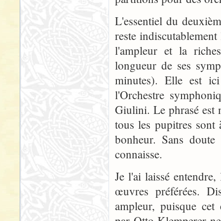
L'essentiel du deuxiè
reste indiscutablement 
l'ampleur et la rich
longueur de ses symph
minutes). Elle est ic
l'Orchestre symphoni
Giulini. Le phrasé est 
tous les pupitres sont 
bonheur. Sans doute l
connaisse.
Je l'ai laissé entendr
œuvres préférées. Dis
ampleur, puisque cet 
par Otto Klemperer ne