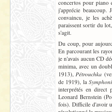
concertos pour piano d
j'apprécie beaucoup. J
convaincu, je les achè
paraissent sortir du lot
s'agit.
Du coup, pour aujourd'
En parcourant les ray
je n'avais aucun CD dé
minima, avec un doub
Pétrouchka
1913),
(ve
Symphoni
de 1919), la
interprétés en direct 
Leonard Bernstein (P
fois). Difficile d'avoir
révolutionné la musique