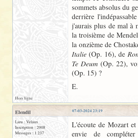
sommets absolus du gen
derrière l'indépassab
j'aurais plus de mal 
la troisième de Mende
la onzième de Chostako
Italie
Rom
(Op. 16), de
Te Deum
(Op. 22), vo
(Op. 15) ?
E.
Hors ligne
07-03-2024 23:19
Elendil
Lieu : Velaux
L'écoute de Mozart et
Inscription : 2008
envie de compléter
Messages : 1 237