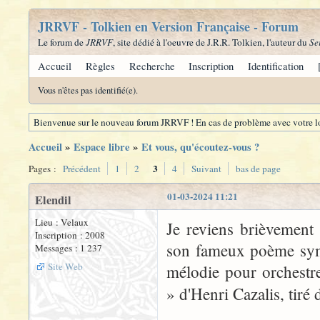
JRRVF - Tolkien en Version Française - Forum
Le forum de
JRRVF
, site dédié à l'oeuvre de J.R.R. Tolkien, l'auteur du
Se
Accueil
Règles
Recherche
Inscription
Identification
Vous n'êtes pas identifié(e).
Bienvenue sur le nouveau forum JRRVF ! En cas de problème avec votre lo
Accueil
»
Espace libre
»
Et vous, qu'écoutez-vous ?
3
Pages :
Précédent
1
2
4
Suivant
bas de page
01-03-2024 11:21
Elendil
Lieu : Velaux
Je reviens brièvement
Inscription : 2008
son fameux poème symp
Messages : 1 237
Site Web
mélodie pour orchestr
» d'Henri Cazalis, tiré