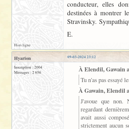
conducteur, elles don
destinées à montrer le
Stravinsky. Sympathiqu
E.
Hors ligne
09-03-2024 23:12
Hyarion
Inscription : 2004
À Elendil, Gawain a 
Messages : 2 656
Tu n'as pas essayé l
À Gawain, Elendil a 
J'avoue que non. N
regardant dernièrem
avait aussi composé
strictement aucun s