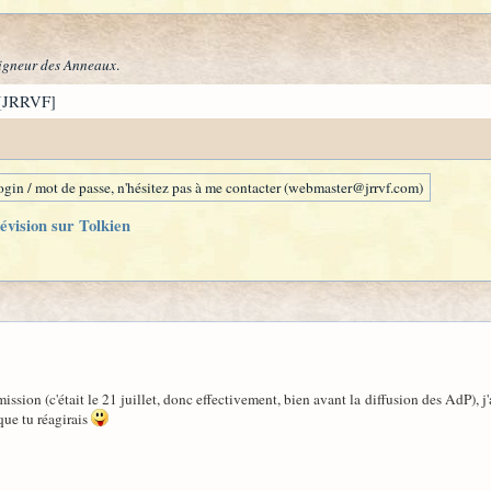
igneur des Anneaux
.
[JRRVF]
gin / mot de passe, n'hésitez pas à me contacter (webmaster@jrrvf.com)
évision sur Tolkien
mission (c'était le 21 juillet, donc effectivement, bien avant la diffusion des AdP),
que tu réagirais