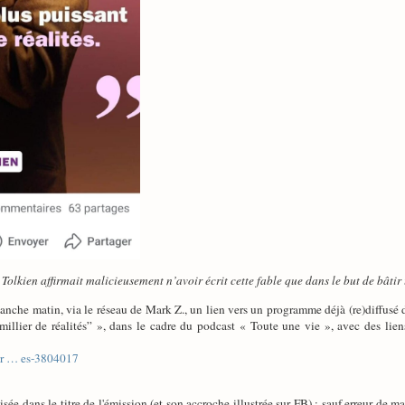
olkien affirmait malicieusement n’avoir écrit cette fable que dans le but de bâtir
nche matin, via le réseau de Mark Z., un lien vers un programme déjà (re)diffusé de
millier de réalités” », dans le cadre du podcast « Toute une vie », avec des li
tur … es-3804017
lisée dans le titre de l'émission (et son accroche illustrée sur FB) : sauf erreur de ma