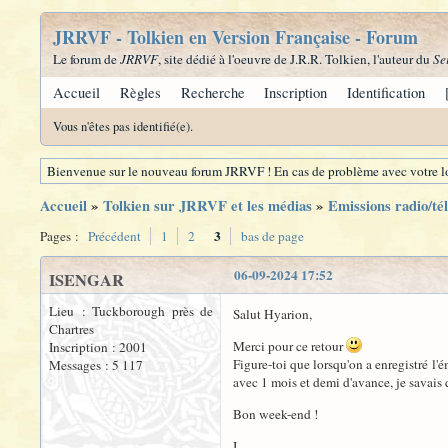
JRRVF - Tolkien en Version Française - Forum
Le forum de
JRRVF
, site dédié à l'oeuvre de J.R.R. Tolkien, l'auteur du
Se
Accueil
Règles
Recherche
Inscription
Identification
Vous n'êtes pas identifié(e).
Bienvenue sur le nouveau forum JRRVF ! En cas de problème avec votre lo
Accueil
»
Tolkien sur JRRVF et les médias
»
Emissions radio/tél
3
Pages :
Précédent
1
2
bas de page
06-09-2024 17:52
ISENGAR
Lieu : Tuckborough près de
Salut Hyarion,
Chartres
Merci pour ce retour
Inscription : 2001
Figure-toi que lorsqu'on a enregistré l'é
Messages : 5 117
avec 1 mois et demi d'avance, je savais 
Bon week-end !
I.