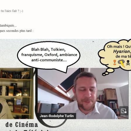
 l'aies fait ? ;-)
alambiquée...
ques secondes plus tard :