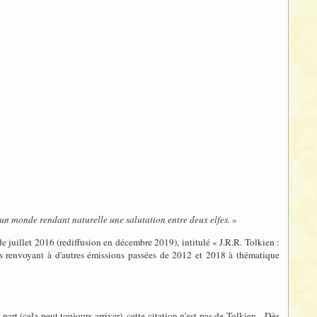
 un monde rendant naturelle une salutation entre deux elfes.
»
 juillet 2016 (rediffusion en décembre 2019), intitulé « J.R.R. Tolkien :
ens renvoyant à d'autres émissions passées de 2012 et 2018 à thématique
 part (cela peut toujours arriver), cette citation n'est pas de Tolkien... Dès