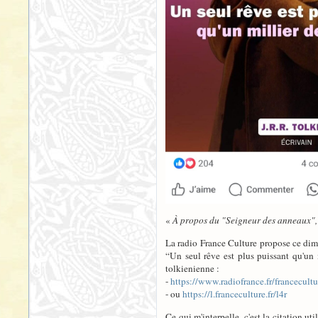
«
À propos du "Seigneur des anneaux", T
La radio France Culture propose ce dima
“Un seul rêve est plus puissant qu'un 
tolkienienne :
-
https://www.radiofrance.fr/francecul
- ou
https://l.franceculture.fr/l4r
Ce qui m'interpelle, c'est la citation uti