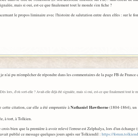
 signalée, mais si oui, est-ce que finalement tout le monde s'en fiche ?
rnant le propos liminaire avec l'histoire de salutation entre deux elfes : sur le fon
t je n'ai pu m'empêcher de répondre dans les commentaires de la page FB de France 
 Dès lors, d'où sort-elle ? Avait-elle déjà été signalée, mais si oui, est-ce que finalement tout le 
Nathaniel Hawthorne
e cette citation, car elle a été empruntée à
(1804-1864), un é
e, à tort, à Tolkien.
e crois bien que la première à avoir relevé l'erreur est Zelphalya, lors d'un échange (s
 avait publié ce message quelques jours après sur Tolkiendil :
https://forum.tolkie