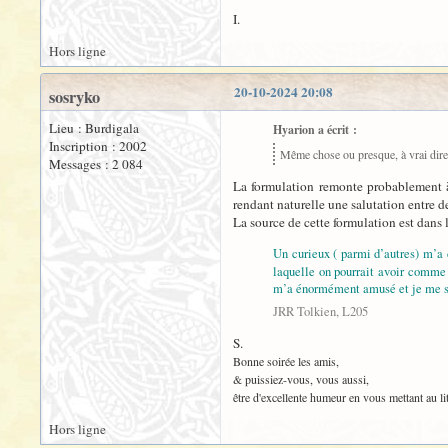
I.
Hors ligne
20-10-2024 20:08
sosryko
Lieu : Burdigala
Hyarion a écrit :
Inscription : 2002
Même chose ou presque, à vrai dire, c
Messages : 2 084
La formulation remonte probablement
rendant naturelle une salutation entre d
La source de cette formulation est dans 
Un curieux ( parmi d’autres) m’a d
laquelle on pourrait avoir comme 
m’a énormément amusé et je me su
JRR Tolkien, L205
S.
Bonne soirée les amis,
& puissiez-vous, vous aussi,
être d'excellente humeur en vous mettant au lit
Hors ligne