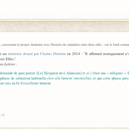
oncernant le propos liminaire avec l'histoire de salutation entre deux elfes : sur le fond comme su
 à un
entretien donné par Charles Delattre
en 2014 : "Il affirmait ironiquement n’
eux Elfes."
les
Lettres
:
emandé de quoi parlait [Le] S[eigneur des] A[nneaux] et si c’était une « allégorie ». E
elen síla lúmenn' omentielmo
phrase de salutation habituelle
, et que cette phrase pré
is mis au lit d’excellente humeur.
 ;-)