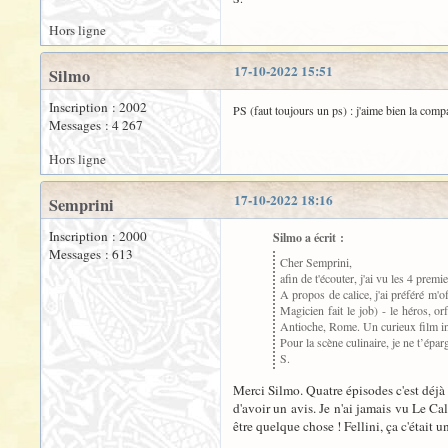
Hors ligne
17-10-2022 15:51
Silmo
Inscription : 2002
PS (faut toujours un ps) : j'aime bien la co
Messages : 4 267
Hors ligne
17-10-2022 18:16
Semprini
Inscription : 2000
Silmo a écrit :
Messages : 613
Cher Semprini,
afin de t'écouter, j'ai vu les 4 prem
A propos de calice, j'ai préféré m'
Magicien fait le job) - le héros, o
Antioche, Rome. Un curieux film inég
Pour la scène culinaire, je ne t’épa
S.
Merci Silmo. Quatre épisodes c'est déjà 
d'avoir un avis. Je n'ai jamais vu Le Cal
être quelque chose ! Fellini, ça c'était