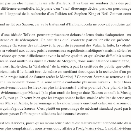
est pas un être humain, ni un elfe d'ailleurs. Il va bien sûr sombrer dans des pé
ne différence essentielle. Et je parle d'un "vrai" dieu/ange déchu, pas d'un personn
nt à l'opposé de la recherche d'un Tolkien (cf. Stephen King et Neil Geiman comme 
and ne fût pas Sauron, car vu le traitement d'Halbrand, cela ne pouvait conduire qu
ent... d'une idée de Tolkien, pourtant présente en dehors de leurs droits d'adaptation 
itence et de rédemption. On sait dans quel contexte particulier elle est présent
nnage (la scène devant Eonwë, la peur du jugement des Valar, la fuite, la volonté
 sa volonté aux autres, puis le recours aux expédients maléfiques), mais la série n'e
 chose qui peut difficilement avoir la même qualité, et qui s'avère difficile à suiv
ues se sont multipliés
après
la chute de Morgoth, donc sous influence sauronienne, a
n n'est fiable chez la "Galadriel" de la série, à part la certitude du public que cett
 bien, mais il le faisait tout de même en sacrifiant des orques à la recherche d'un
e le projet initial de Sauron (créer le Mordor) ? Comment Sauron se retrouve-t-il en 
uif à un moment donné ? La série semble confondre plusieurs niveaux : le pur hasa
ssivement dans les lieux les plus intéressants à visiter pour lui ?), le plan divin (
, évidemment, par Manwë !), le plan ourdi de longue date (Sauron connaît la Musique,
e B, tout ça. Je veux bien que les images soient belles, mais le résultat de cette
mys
 un Marvel. Après, le personnage et les showrunners enrobent cela d'un discours qui 
qu'il s'agit de Sauron. C'est plutôt un personnage de méchant standard passé par le f
sant passer l'affaire pour telle dans le discours d'escorte.
'est les Harfoots, parce qu'au moins leur histoire est relativement indépendante du r
ore plus complaisant : nous avons donc affaire à l'
origin story
de... Gandalf, évidemm