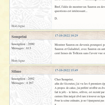
Bref, l'idée de montrer un Sauron en dev
questions est intéressant...
D.
Hors ligne
17-10-2022 10:29
Semprini
Inscription : 2000
Montrer Sauron en devenir, pourquoi pas
Messages : 613
Sauron et Galadriel, avec Sauron en anti
cent lieues de Tolkien sans l'avoir vue 
Hors ligne
17-10-2022 15:49
Silmo
Inscription : 2002
Cher Semprini,
Messages : 4 267
afin de t'écouter, j'ai vu les 4 premiers 
A propos de calice, j'ai préféré m'offrir en 
fait le job) - le héros, orfèvre, est recruté
curieux film inégal (dvd rare à trouver en lign
Pour la scène culinaire, je ne t’épargnerai pas
S.