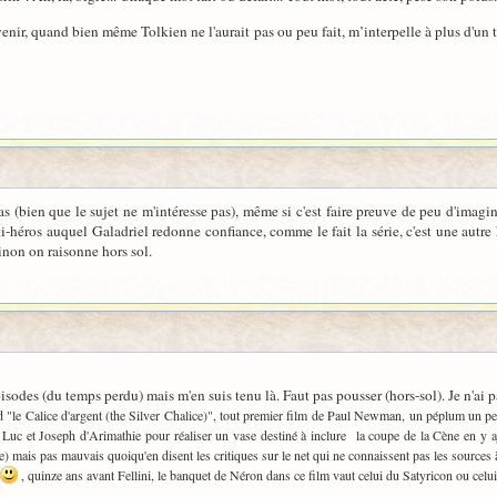
enir, quand bien même Tolkien ne l'aurait pas ou peu fait, m’interpelle à plus d'un 
 (bien que le sujet ne m'intéresse pas), même si c'est faire preuve de peu d'imagi
-héros auquel Galadriel redonne confiance, comme le fait la série, c'est une autre hi
sinon on raisonne hors sol.
épisodes (du temps perdu) mais m'en suis tenu là. Faut pas pousser (hors-sol). Je n'ai pa
dvd "le Calice d'argent (the Silver Chalice)", tout premier film de Paul Newman, un péplum un 
 par Luc et Joseph d'Arimathie pour réaliser un vase destiné à inclure la coupe de la Cène en y 
e) mais pas mauvais quoiqu'en disent les critiques sur le net qui ne connaissent pas les sources à
, quinze ans avant Fellini, le banquet de Néron dans ce film vaut celui du Satyricon ou cel