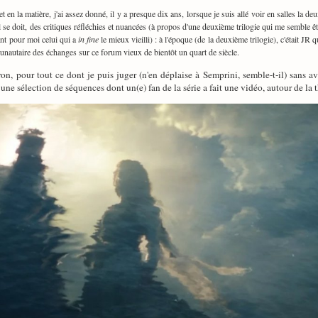
t en la matière, j'ai assez donné, il y a presque dix ans, lorsque je suis allé voir en salles la de
l se doit, des critiques réfléchies et nuancées (à propos d'une deuxième trilogie qui me semble êtr
ant pour moi celui qui a
in fine
le mieux vieilli) : à l'époque (de la deuxième trilogie), c'était JR q
nautaire des échanges sur ce forum vieux de bientôt un quart de siècle.
n, pour tout ce dont je puis juger (n'en déplaise à Semprini, semble-t-il) sans a
une sélection de séquences dont un(e) fan de la série a fait une vidéo, autour de l