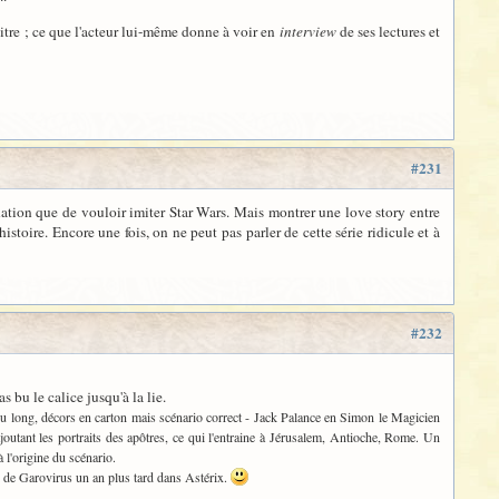
titre ; ce que l'acteur lui-même donne à voir en
interview
de ses lectures et
#231
nation que de vouloir imiter Star Wars. Mais montrer une love story entre
stoire. Encore une fois, on ne peut pas parler de cette série ridicule et à
#232
s bu le calice jusqu'à la lie.
peu long, décors en carton mais scénario correct - Jack Palance en Simon le Magicien
ajoutant les portraits des apôtres, ce qui l'entraine à Jérusalem, Antioche, Rome. Un
 l'origine du scénario.
ui de Garovirus un an plus tard dans Astérix.