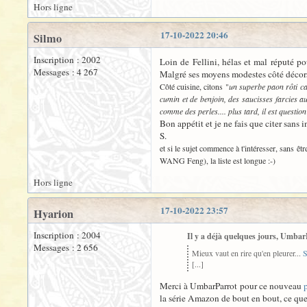
Hors ligne
17-10-2022 20:46
Silmo
Inscription : 2002
Loin de Fellini, hélas et mal réputé po
Messages : 4 267
Malgré ses moyens modestes côté décors,
Côté cuisine, citons "
un superbe paon rôti ca
cumin et de benjoin, des saucisses farcies au
comme des perles.... plus tard, il est questio
Bon appétit et je ne fais que citer sans i
S.
et si le sujet commence à t'intéresser, sans 
WANG Feng), la liste est longue :-)
Hors ligne
17-10-2022 23:57
Hyarion
Inscription : 2004
Il y a déjà quelques jours, UmbarP
Messages : 2 656
Mieux vaut en rire qu'en pleurer...
S
[...]
Merci à UmbarParrot pour ce nouveau
la série Amazon de bout en bout, ce que 