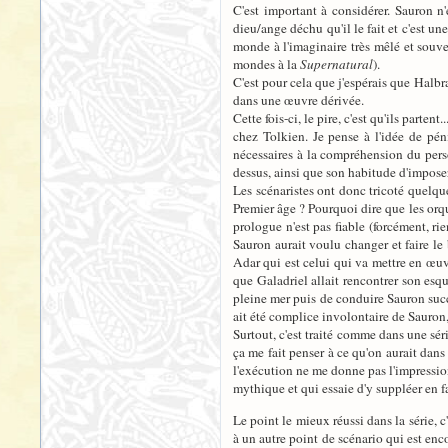
C'est important à considérer. Sauron n'
dieu/ange déchu qu'il le fait et c'est u
monde à l'imaginaire très mêlé et souve
mondes à la
Supernatural
).
C'est pour cela que j'espérais que Halbr
dans une œuvre dérivée.
Cette fois-ci, le pire, c'est qu'ils part
chez Tolkien. Je pense à l'idée de pén
nécessaires à la compréhension du perso
dessus, ainsi que son habitude d'imposer
Les scénaristes ont donc tricoté quelque
Premier âge ? Pourquoi dire que les orq
prologue n'est pas fiable (forcément, rie
Sauron aurait voulu changer et faire le
Adar qui est celui qui va mettre en œuvr
que Galadriel allait rencontrer son esq
pleine mer puis de conduire Sauron succe
ait été complice involontaire de Sauron
Surtout, c'est traité comme dans une séri
ça me fait penser à ce qu'on aurait dans
l'exécution ne me donne pas l'impression 
mythique et qui essaie d'y suppléer en fai
Le point le mieux réussi dans la série, c
à un autre point de scénario qui est enc