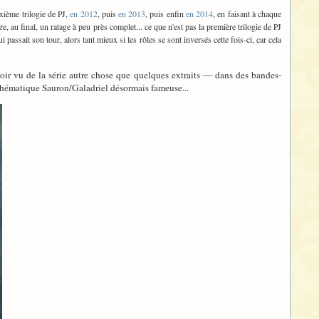
uxième trilogie de PJ,
en 2012
, puis
en 2013
, puis enfin
en 2014
, en faisant à chaque
e, au final, un ratage à peu près complet... ce que n'est pas la première trilogie de PJ
ui passait son tour, alors tant mieux si les rôles se sont inversés cette fois-ci, car cela
voir vu de la série autre chose que quelques extraits — dans des bandes-
a thématique Sauron/Galadriel désormais fameuse...