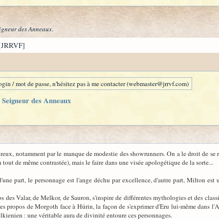
igneur des Anneaux
.
[JRRVF]
gin / mot de passe, n'hésitez pas à me contacter (webmaster@jrrvf.com)
 Seigneur des Anneaux
ureux, notamment par le manque de modestie des showrunners. On a le droit de se réf
n tout de même contrastée), mais le faire dans une visée apologétique de la sorte...
'une part, le personnage est l'ange déchu par excellence, d'autre part, Milton es
os des Valar, de Melkor, de Sauron, s'inspire de différentes mythologies et des clas
e les propos de Morgoth face à Húrin, la façon de s'exprimer d'Eru lui-même dans l'
tolkienien : une véritable aura de divinité entoure ces personnages.