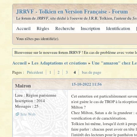
JRRVF - Tolkien en Version Française - Forum
Le forum de
JRRVF
, site dédié à l'oeuvre de J.R.R. Tolkien, l'auteur du
Se
Accueil
Règles
Recherche
Inscription
Identification
Vous n'êtes pas identifié(e).
Bienvenue sur le nouveau forum JRRVF ! En cas de problème avec votre lo
Accueil
»
Les Adaptations et créations
»
Une "amazon" chez Le
4
Pages :
Précédent
1
2
3
bas de page
15-10-2022 11:56
Mairon
Lieu : Région parisienne
Cet entretien est particulièrement savo
Inscription : 2014
n'est guère le cas de TROP à la réceptio
Messages : 25
Milton ?
Chez Milton, Satan a de la grandeur : d
Site Web
versification et de caractérisation.
Tolkien lui-même, lorsqu'il écrit à prop
faire parler : chacun peut avoir en têt
l'intérêt des lecteurs pour le panthéon 