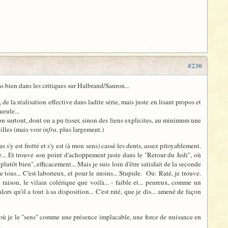
#230
s bien dans les critiques sur Halbrand/Sauron...
a réalisation effective dans ladite série, mais juste en lisant propos et
ueule...
on surtout, dont on a pu tisser, sinon des liens explicites, au minimum une
illes (mais voir
infra
, plus largement.)
s'y est frotté et s'y est (à mon sens) cassé les dents, assez pitoyablement.
re... Et trouve son point d'achoppement juste dans le "Retour du Jedi", où
utôt bien", efficacement... Mais je suis loin d'être satisfait de la seconde
 tous... C'est laborieux, et pour le moins... Stupide. Ou: Raté, je trouve.
raison, le vilain colérique que voilà... - faible et... peureux, comme un
rs qu'il a tout à sa disposition... C'est raté, que je dis... amené de façon
où je le "sens" comme une présence implacable, une force de nuisance en
..