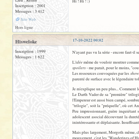
Lieu : Reims
Hi ! Hi ! :)
Inscription : 2001
Messages : 3 412
Site Web
Hors ligne
17-10-2022 00:02
Hisweloke
Inscription : 1999
N'ayant pas vu la série - encore faut-il
Messages : 1 622
L'
idée
même de vouloir montrer comment "
spoilers
- me parait, pour le moins, "cou
Les ressources convoquées par les
show
parenté de surface avec le légendaire to
Je m'explique un peu plus... Comment le "
Le Darth Vader de sa "première" trilogi
l'Empereur est aussi bien campé, sombre e
"trilogie", soit la "préquelle", où cet
Peu impressionnant, guère inquiétant si
adolescent asocial découvrant la dureté d
inintéressante et déplaisante. Insuffisan
Mais plus largement, Morgoth même, che
mouvement, c'est les "Wanderings of Hurin