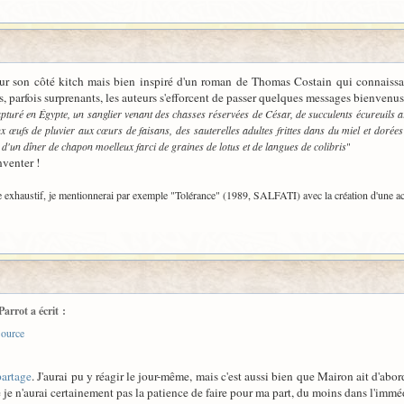
ur son côté kitch mais bien inspiré d'un roman de Thomas Costain qui connaissait 
 parfois surprenants, les auteurs s'efforcent de passer quelques messages bienvenus
pturé en Égypte, un sanglier venant des chasses réservées de César, de succulents écureuils 
x œufs de pluvier aux cœurs de faisans, des sauterelles adultes frittes dans du miel et dorées
n d'un dîner de chapon moelleux farci de graines de lotus et de langues de colibris
"
nventer !
être exhaustif, je mentionnerai par exemple "Tolérance" (1989, SALFATI) avec la création d'une
arrot a écrit :
ource
partage
. J'aurai pu y réagir le jour-même, mais c'est aussi bien que Mairon ait d'ab
je n'aurai certainement pas la patience de faire pour ma part, du moins dans l'immé