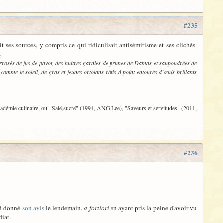
#235
ses sources, y compris ce qui ridiculisait antisémitisme et ses clichés.
.
arrosés de jus de pavot, des huitres garnies de prunes de Damas et saupoudrées de
 comme le soleil, de gras et jeunes ortolans rôtis à point entourés d’œufs brillants
 académie culinaire, ou "Salé,sucré" (1994, ANG Lee), "Saveurs et servitudes" (2011,
#236
ord donné
son avis
le lendemain,
a fortiori
en ayant pris la peine d'avoir vu
diat.