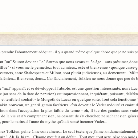
 se prendre l'abonnement adéquat - il y a quand même quelque chose que je ne suis pa
un" Sauron devient "le" Sauron que nous avons au 3e âge - sans présumer, donc, de l
illue" - si vous me le permettez: tout au mieux, osée et bienvenue - quoique casse-g
runners
, entre Shakespeare et Milton, sont plutôt judicieuses, au demeurant... Milt
lkiénien... Bienvenu, donc... Car là, clairement, Tolkien ne nous donne que peu de b
mal" apparaît et se développe, à l'absolu, est une question intéressante, non? Lucas 
e (au sens de la date de parution) est impressionnant, inquiétant, puissant, délétè
t terrible à souhait - le Morgoth de Lucas en quelque sorte. Tout cela fonctionne "pl
 Anakin nouveau, un gentil gamin facétieux,
doit
devenir le Vader redouté et craint de
non dans l'acceptation la plus faible du terme - oh, il tue des gamins sans vraie 
e la vie et n'y comprenant rien, ne cessant de s'y chercher, ne sachant rien gérer alo
t, pour le moins, à l'aune du mythe qu'était sensé incarner Vader...
z Tolkien, peine à me convaincre... Le seul texte, que j'aime fondamentalement, 
". Ah, là, bigre... Chaque mot fait ou défait... Tout mot, tout acte, pèse son poids.