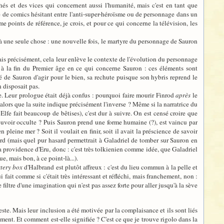
chés et des vices qui concernent aussi l'humanité, mais c'est en tant que
age de comics hésitant entre l'anti-super-héroïsme ou de personnage dans un
points de référence, je crois, et pour ce qui concerne la télévision, les
'à une seule chose : une nouvelle fois, le martyre du personnage de Sauron
- mais précisément, cela leur enlève le contexte de l'évolution du personnage
e à la fin du Premier âge en ce qui concerne Sauron : ces éléments sont
 de Sauron d'agir pour le bien, sa rechute puisque son hybris reprend le
n disposait pas.
re. Leur prologue était déjà confus : pourquoi faire mourir Finrod
après
le
lors que la suite indique précisément l'inverse ? Même si la narratrice du
e Elfe fait beaucoup de bêtises), c'est dur à suivre. On est censé croire que
 pouvoir occulte ? Puis Sauron prend une forme humaine (?), est vaincu par
pleine mer ? Soit il voulait en finir, soit il avait la préscience de savoir
rd (mais quel pur hasard permettrait à Galadriel de tomber sur Sauron en
la providence d'Eru, donc : c'est très tolkienien comme idée, que Galadriel
 mais bon, à ce point-là...).
tery box
d'Halbrand est plutôt affreux : c'est du lieu commun à la pelle et
fait comme si c'était très intéressant et réfléchi, mais franchement, non :
iltre d'une imagination qui n'est pas assez forte pour aller jusqu'à la sève
este. Mais leur inclusion a été motivée par la complaisance et ils sont liés
ent. Et comment est-elle signifiée ? C'est ce que je trouve rigolo dans la