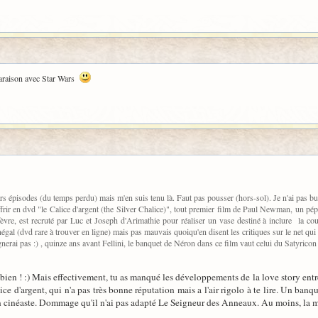
mparaison avec Star Wars
iers épisodes (du temps perdu) mais m'en suis tenu là. Faut pas pousser (hors-sol). Je n'ai pas bu l
offrir en dvd "le Calice d'argent (the Silver Chalice)", tout premier film de Paul Newman, un p
rfèvre, est recruté par Luc et Joseph d'Arimathie pour réaliser un vase destiné à inclure la cou
al (dvd rare à trouver en ligne) mais pas mauvais quoiqu'en disent les critiques sur le net qui 
rgnerai pas :) , quinze ans avant Fellini, le banquet de Néron dans ce film vaut celui du Satyrico
bien ! :) Mais effectivement, tu as manqué les développements de la love story entre
ice d'argent, qui n'a pas très bonne réputation mais a l'air rigolo à te lire. Un banq
 un cinéaste. Dommage qu'il n'ai pas adapté Le Seigneur des Anneaux. Au moins, la mis