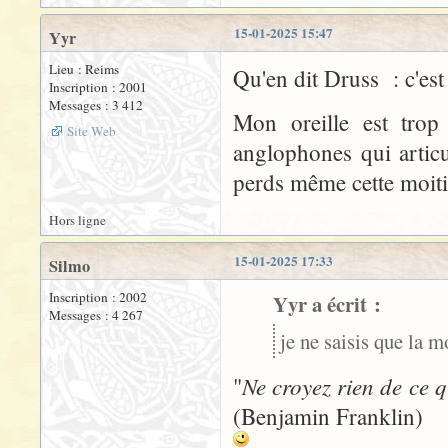
15-01-2025 15:47
Yyr
Lieu : Reims
Qu'en dit Druss : c'est 
Inscription : 2001
Messages : 3 412
Mon oreille est trop
Site Web
anglophones qui articul
perds même cette moiti
Hors ligne
15-01-2025 17:33
Silmo
Inscription : 2002
Yyr a écrit :
Messages : 4 267
je ne saisis que la m
Ne croyez rien de ce q
"
(Benjamin Franklin)