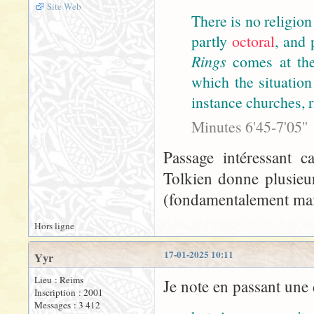
Site Web
There is no religion
partly
octoral
, and 
Rings
comes at the 
which the situatio
instance churches, r
Minutes 6'45-7'05''
Passage intéressant c
Tolkien donne plusieur
(fondamentalement mais
Hors ligne
17-01-2025 10:11
Yyr
Lieu : Reims
Je note en passant une dé
Inscription : 2001
Messages : 3 412