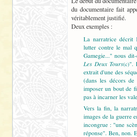
Le début du documentaire 
du documentaire fait appe
véritablement justifié.
Deux exemples :
La narratrice décrit 
lutter contre le mal
Gamegie..." nous dit-
Les Deux Tours
".
(c)
extrait d'une des séq
(dans les décors de l
imposer un bout de fi
pas à incarner les val
Vers la fin, la narra
images de la guerre e
incongrue : "une scè
réponse". Ben, non. E