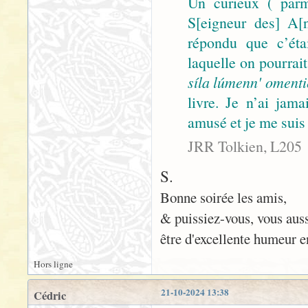
Un curieux ( parm
S[eigneur des] A[n
répondu que c’éta
laquelle on pourrai
síla lúmenn' oment
livre. Je n’ai ja
amusé et je me suis 
JRR Tolkien, L205
S.
Bonne soirée les amis,
& puissiez-vous, vous auss
être d'excellente humeur en
Hors ligne
21-10-2024 13:38
Cédric