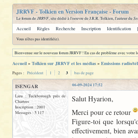
JRRVF - Tolkien en Version Française - Forum
Le forum de
JRRVF
, site dédié à l'oeuvre de J.R.R. Tolkien, l'auteur du
Se
Accueil
Règles
Recherche
Inscription
Identification
Vous n'êtes pas identifié(e).
Bienvenue sur le nouveau forum JRRVF ! En cas de problème avec votre lo
Accueil
»
Tolkien sur JRRVF et les médias
»
Emissions radio/tél
3
Pages :
Précédent
1
2
bas de page
06-09-2024 17:52
ISENGAR
Lieu : Tuckborough près de
Salut Hyarion,
Chartres
Inscription : 2001
Merci pour ce retour
Messages : 5 117
Figure-toi que lorsqu'o
effectivement, bien ava