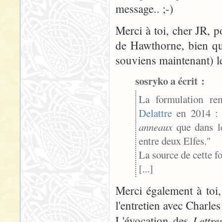
message.. ;-)
Merci à toi, cher JR, po
de Hawthorne, bien qu
souviens maintenant) l
sosryko a écrit :
La formulation r
Delattre
en 2014 : "
anneaux
que dans le
entre deux Elfes."
La source de cette f
[...]
Merci également à toi
l'entretien avec Charle
Lettre
L'évocation des