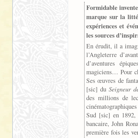
Formidable invente
marque sur la litt
expériences et évé
les sources d’inspi
En érudit, il a ima
l’Angleterre d’avan
d’aventures épiqu
magiciens… Pour cha
Ses œuvres de fanta
[sic] du
Seigneur d
des millions de le
cinématographiques 
Sud [sic] en 1892, 
bancaire, John Rona
première fois les ve