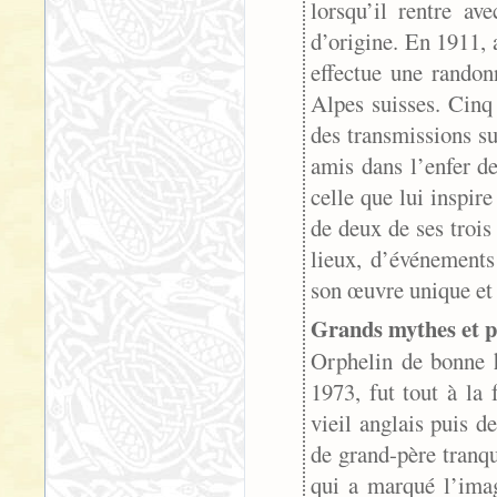
lorsqu’il rentre av
d’origine. En 1911,
effectue une randon
Alpes suisses. Cinq 
des transmissions s
amis dans l’enfer d
celle que lui inspi
de deux de ses trois
lieux, d’événements
son œuvre unique et 
Grands mythes et p
Orphelin de bonne h
1973, fut tout à la 
vieil anglais puis de
de grand-père tranqu
qui a marqué l’ima