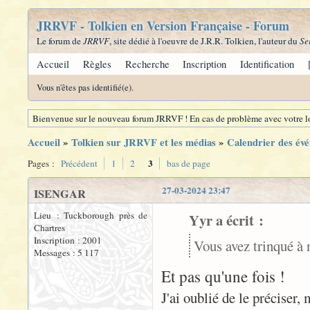
JRRVF - Tolkien en Version Française - Forum
Le forum de
JRRVF
, site dédié à l'oeuvre de J.R.R. Tolkien, l'auteur du
Se
Accueil
Règles
Recherche
Inscription
Identification
Vous n'êtes pas identifié(e).
Bienvenue sur le nouveau forum JRRVF ! En cas de problème avec votre lo
Accueil
»
Tolkien sur JRRVF et les médias
»
Calendrier des évé
3
Pages :
Précédent
1
2
bas de page
27-03-2024 23:47
ISENGAR
Lieu : Tuckborough près de
Yyr a écrit :
Chartres
Inscription : 2001
Vous avez trinqué à 
Messages : 5 117
Et pas qu'une fois !
J'ai oublié de le préciser,