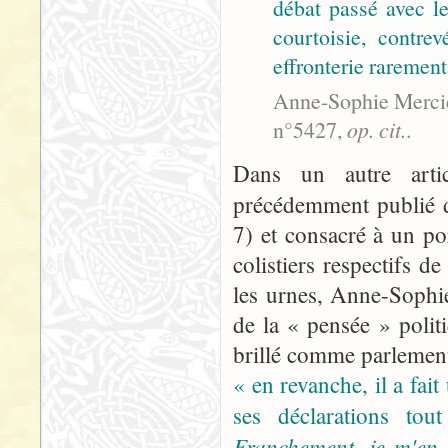
débat passé avec l
courtoisie, contre
effronterie rarement 
Anne-Sophie Mercier
n°5427,
op. cit.
.
Dans un autre artic
précédemment publié 
7) et consacré à un po
colistiers respectifs 
les urnes, Anne-Sophie
de la « pensée » politi
brillé comme parlementa
« en revanche, il a fai
ses déclarations to
Franchement, je m'en 