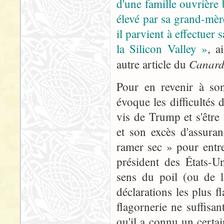
d'une famille ouvrière 
élevé par sa grand-mèr
il parvient à effectuer 
la Silicon Valley »
, a
Canar
autre article du
Pour en revenir à so
évoque les difficultés
vis de Trump et s'être
et son excès d'assuran
ramer sec » pour entre
président des États-U
sens du poil (ou de l
déclarations les plus 
flagornerie ne suffisa
qu'il a connu un cert