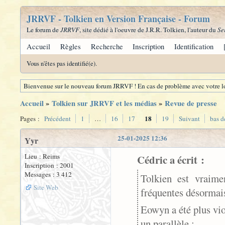
JRRVF - Tolkien en Version Française - Forum
Le forum de
JRRVF
, site dédié à l'oeuvre de J.R.R. Tolkien, l'auteur du
Se
Accueil
Règles
Recherche
Inscription
Identification
Vous n'êtes pas identifié(e).
Bienvenue sur le nouveau forum JRRVF ! En cas de problème avec votre lo
Accueil
»
Tolkien sur JRRVF et les médias
»
Revue de presse
18
Pages :
Précédent
1
…
16
17
19
Suivant
bas d
25-01-2025 12:36
Yyr
Lieu : Reims
Cédric a écrit :
Inscription : 2001
Messages : 3 412
Tolkien est vraime
Site Web
fréquentes désormai
Eowyn a été plus vio
un parallèle :