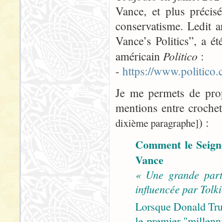
Vance, et plus précis
conservatisme. Ledit 
Vance’s Politics”, a ét
Politico
américain
:
-
https://www.politic
Je me permets de propo
mentions entre croche
) :
dixième paragraphe]
Comment le Seigne
Vance
« Une grande part
influencée par Tolki
Lorsque Donald Tru
le premier "millenni