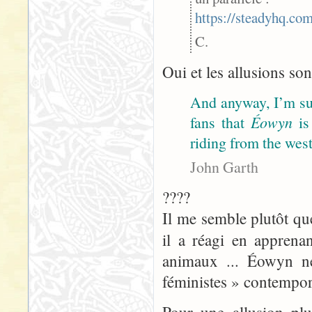
https://steadyhq.c
C.
Oui et les allusions so
And anyway, I’m sur
fans that
Éowyn
is
riding from the west
John Garth
????
Il me semble plutôt que
il a réagi en apprena
animaux ... Éowyn n
féministes » contempor