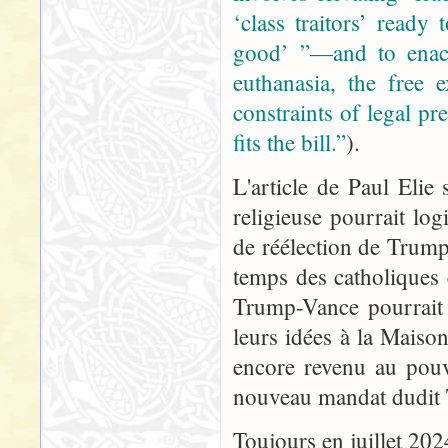
‘class traitors’ read
good’ ”—and to enact
euthanasia, the free 
constraints of legal p
fits the bill.”
).
L'article de Paul Elie
religieuse pourrait lo
de réélection de Trum
temps des catholiques 
Trump-Vance pourrait o
leurs idées à la Maison
encore revenu au pou
nouveau mandat dudit T
Toujours en juillet 202