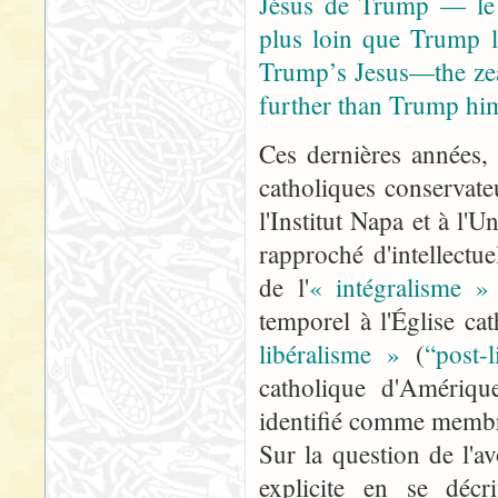
Jésus de Trump — le c
plus loin que Trump l
Trump’s Jesus—the zea
further than Trump him
Ces dernières années,
catholiques conservate
l'Institut Napa et à l'U
rapproché d'intellect
de l'
« intégralisme »
temporel à l'Église c
libéralisme »
(
“post-l
catholique d'Amériqu
identifié comme membre 
Sur la question de l'a
explicite en se déc