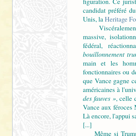
figuration. Ce juris
candidat préféré du
Unis, la
Heritage F
Viscéralement cl
massive, isolation
fédéral, réactio
bouillonnement tru
main et les homm
fonctionnaires ou de
que Vance gagne ce
américaines à l'uni
des fauves »
, celle
Vance aux féroces 
Là encore, l'appui s
[...]
Même si Trump a p