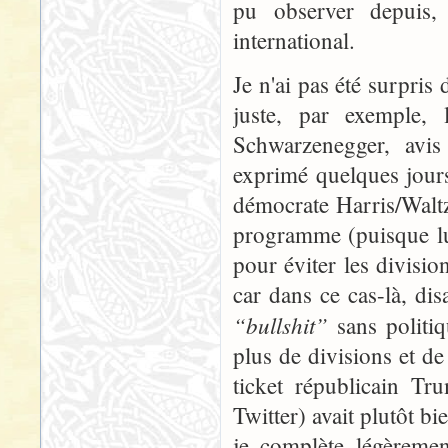
pu observer depuis,
international.
Je n'ai pas été surpris 
juste, par exemple, 
Schwarzenegger, avis 
exprimé quelques jours a
démocrate Harris/Waltz
programme (puisque lui
pour éviter les divisio
car dans ce cas-là, dis
“bullshit”
sans politiq
plus de divisions et d
ticket républicain T
Twitter) avait plutôt b
je complète légèremen