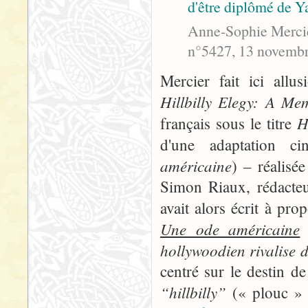
d'être diplômé de Ya
Anne-Sophie Mercier
n°5427, 13 novembre
Mercier fait ici allu
Hillbilly Elegy: A Me
H
français sous le titre
d'une adaptation c
américaine
) – réalisé
Simon Riaux, rédacteu
avait alors écrit à pro
Une ode américaine
e
hollywoodien rivalise 
centré sur le destin de
“hillbilly”
(« plouc » à