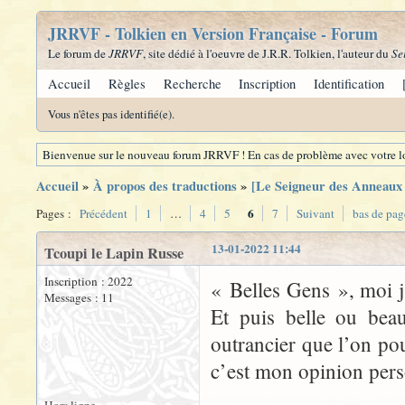
JRRVF - Tolkien en Version Française - Forum
Le forum de
JRRVF
, site dédié à l'oeuvre de J.R.R. Tolkien, l'auteur du
Se
Accueil
Règles
Recherche
Inscription
Identification
Vous n'êtes pas identifié(e).
Bienvenue sur le nouveau forum JRRVF ! En cas de problème avec votre lo
Accueil
»
À propos des traductions
»
[Le Seigneur des Anneaux -
6
Pages :
Précédent
1
…
4
5
7
Suivant
bas de pag
13-01-2022 11:44
Tcoupi le Lapin Russe
Inscription : 2022
« Belles Gens », moi j
Messages : 11
Et puis belle ou beau
outrancier que l’on po
c’est mon opinion pers