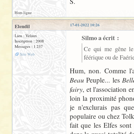
S.
Hors ligne
17-01-2022 10:26
Elendil
Lieu : Velaux
Silmo a écrit :
Inscription : 2008
Messages : 1 237
Ce qui me gêne le 
Site Web
féérique ou de Faéri
Hum, non. Comme l'a 
Beau
Bel
Peuple... les
fairy
, et l'association 
loin la proximité phon
je n'exclurais pas que
populaire ou chez Tolki
fait que les Elfes son