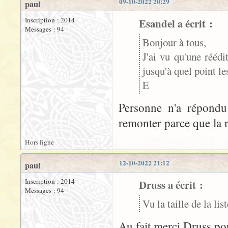
09-10-2022 20:29
paul
Inscription : 2014
Esandel a écrit :
Messages : 94
Bonjour à tous,
J'ai vu qu'une rééd
jusqu'à quel point le
E
Personne n'a répondu
remonter parce que la r
Hors ligne
12-10-2022 21:12
paul
Inscription : 2014
Druss a écrit :
Messages : 94
Vu la taille de la li
Au fait merci Druss po