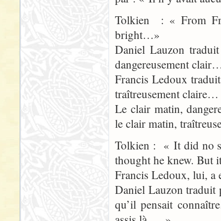
Tolkien : « From Fro
bright…»
Daniel Lauzon traduit
dangereusement clair
Francis Ledoux traduit
traîtreusement claire…
Le clair matin, danger
le clair matin, traîtreus
Tolkien : « It did no 
thought he knew. But i
Francis Ledoux, lui, a
Daniel Lauzon traduit 
qu’il pensait connaîtr
assis là,… »