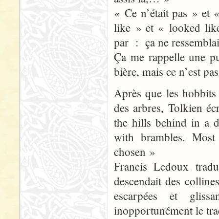
« Ce n’était pas » et 
like » et « looked lik
par : ça ne ressemblait
Ça me rappelle une pu
bière, mais ce n’est pas
Après que les hobbits 
des arbres, Tolkien é
the hills behind in a
with brambles. Most 
chosen »
Francis Ledoux tradu
descendait des colline
escarpées et gliss
inopportunément le trac