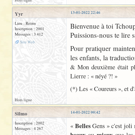
Hors ligne
13-01-2022 22:46
Yyr
Lieu : Reims
Bienvenue à toi Tchoup
Inscription : 2001
Puissions-nous te lire s
Messages : 3 412
Site Web
Pour pratiquer mainten
les enfants, la traduct
& Mon deuxième était pli
Lierre : « néyé ?! »
(*) Les « Coureurs », et d'
Hors ligne
14-01-2022 00:42
Silmo
Inscription : 2002
Belles
«
Gens » c'est joli
Messages : 4 267
beaux
mieux
ou
que les