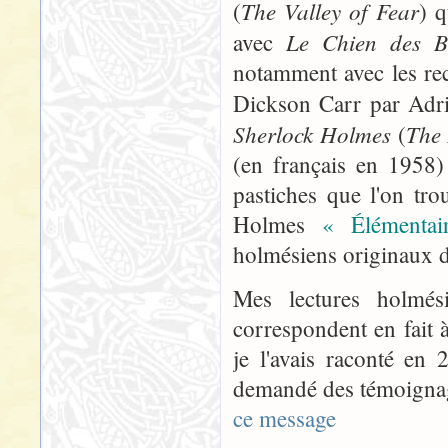
The Valley of Fear
(
) q
Le Chien des Ba
avec
notamment avec les rec
Dickson Carr par Adri
Sherlock Holmes
The 
(
(en français en 1958)
pastiches que l'on tro
Holmes
« Élémenta
holmésiens originaux 
Mes lectures holmés
correspondent en fait 
je l'avais raconté en
demandé des témoignag
ce message