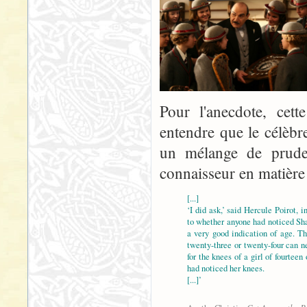
Pour l'anecdote, cett
entendre que le célèbr
un mélange de pruderi
connaisseur en matière
[...]
‘I did ask,’ said Hercule Poirot, i
to whether anyone had noticed Sha
a very good indication of age. T
twenty-three or twenty-four can n
for the knees of a girl of fourteen 
had noticed her knees.
[...]’