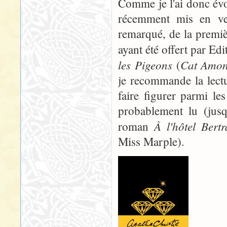
Comme je l'ai donc év
récemment mis en ven
remarqué, de la premi
ayant été offert par E
les Pigeons
Cat Amon
(
je recommande la lectu
faire figurer parmi l
probablement lu (jusq
À l'hôtel Bert
roman
Miss Marple).