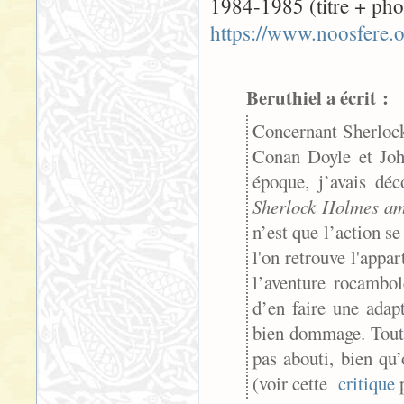
1984-1985 (titre + phot
https://www.noosfere.o
Beruthiel a écrit :
Concernant Sherlock
Conan Doyle et Joh
époque, j’avais déc
Sherlock Holmes am
n’est que l’action s
l'on retrouve l'app
l’aventure rocambol
d’en faire une adap
bien dommage. Tout 
pas abouti, bien qu
(voir cette
critique
p