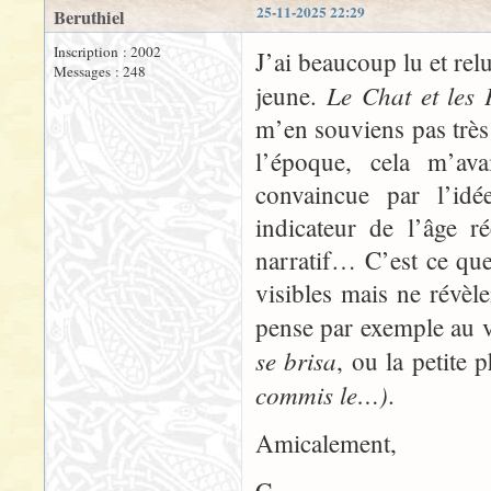
25-11-2025 22:29
Beruthiel
Inscription : 2002
J’ai beaucoup lu et rel
Messages : 248
Le Chat et les 
jeune.
m’en souviens pas très
l’époque, cela m’ava
convaincue par l’id
indicateur de l’âge r
narratif… C’est ce que
visibles mais ne révèl
pense par exemple au v
se brisa
, ou la petite 
commis le…)
.
Amicalement,
C.