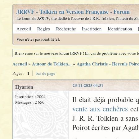
JRRVF - Tolkien en Version Française - Forum
Le forum de
JRRVF
, site dédié à l'oeuvre de J.R.R. Tolkien, l'auteur du
Se
Accueil
Règles
Recherche
Inscription
Identification
Vous n'êtes pas identifié(e).
Bienvenue sur le nouveau forum JRRVF ! En cas de problème avec votre lo
Accueil
»
Autour de Tolkien...
»
Agatha Christie - Hercule Poiro
1
Pages :
bas de page
23-11-2025 04:31
Hyarion
Inscription : 2004
Il était déjà probable 
Messages : 2 656
vente aux enchères
cet
J. R. R. Tolkien a san
Poirot écrites par Agat