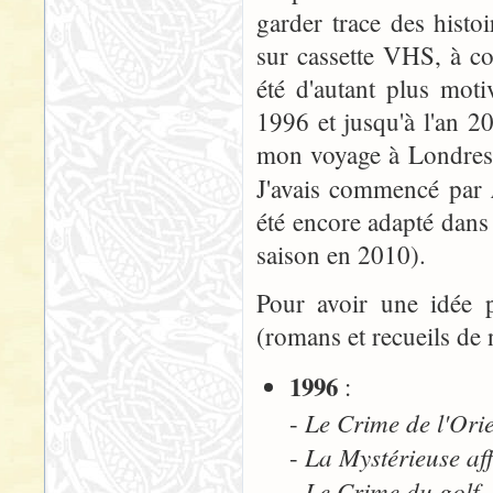
garder trace des histoir
sur cassette VHS, à c
été d'autant plus moti
1996 et jusqu'à l'an 2
mon voyage à Londres d
J'avais commencé par
été encore adapté dans 
saison en 2010).
Pour avoir une idée p
(romans et recueils de 
1996
:
Le Crime de l'Ori
-
La Mystérieuse aff
-
Le Crime du golf
-