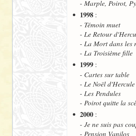
Marple, Poirot, Py
-
1998
:
Témoin muet
-
Le Retour d'Hercu
-
La Mort dans les 
-
La Troisième fille
-
1999
:
Cartes sur table
-
Le Noël d'Hercule
-
Les Pendules
-
Poirot quitte la sc
-
2000
:
Je ne suis pas co
-
Pension Vanilos
-