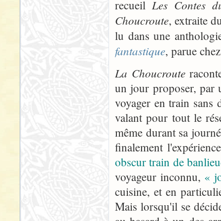
Les Contes d
recueil
Choucroute
, extraite d
lu dans une anthologi
fantastique
, parue che
La Choucroute
raconte
un jour proposer, par 
voyager en train sans 
valant pour tout le rés
même durant sa journé
finalement l'expérien
obscur train de banlieu
voyageur inconnu,
« j
cuisine, et en particul
Mais lorsqu'il se déc