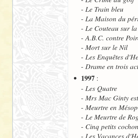
Le Train bleu
-
La Maison du péri
-
Le Couteau sur l
-
A.B.C. contre Poir
-
Mort sur le Nil
-
Les Enquêtes d'He
-
Drame en trois ac
-
1997
:
Les Quatre
-
Mrs Mac Ginty es
-
Meurtre en Mésop
-
Le Meurtre de Ro
-
Cinq petits cocho
-
Les Vacances d'He
-