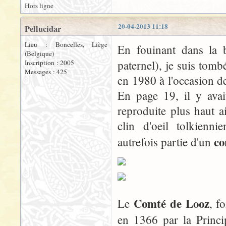
Hors ligne
20-04-2013 11:18
Pellucidar
Lieu : Boncelles, Liège
En fouinant dans la 
(Belgique)
paternel), je suis tom
Inscription : 2005
Messages : 425
en 1980 à l'occasion d
En page 19, il y avai
reproduite plus haut ai
clin d'oeil tolkienni
co
autrefois partie d'un
Comté de Looz
Le
, f
en 1366 par la Princi