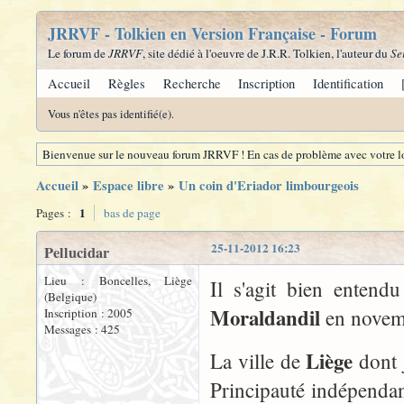
JRRVF - Tolkien en Version Française - Forum
Le forum de
JRRVF
, site dédié à l'oeuvre de J.R.R. Tolkien, l'auteur du
Se
Accueil
Règles
Recherche
Inscription
Identification
Vous n'êtes pas identifié(e).
Bienvenue sur le nouveau forum JRRVF ! En cas de problème avec votre lo
Accueil
»
Espace libre
»
Un coin d'Eriador limbourgeois
1
Pages :
bas de page
25-11-2012 16:23
Pellucidar
Lieu : Boncelles, Liège
Il s'agit bien entend
(Belgique)
Moraldandil
en novem
Inscription : 2005
Messages : 425
Liège
La ville de
dont 
Principauté indépenda