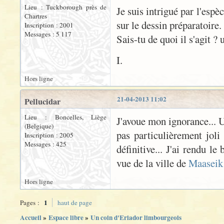
Lieu : Tuckborough près de
Je suis intrigué par l'espè
Chartres
sur le dessin préparatoire.
Inscription : 2001
Messages : 5 117
Sais-tu de quoi il s'agit ? 
I.
Hors ligne
21-04-2013 11:02
Pellucidar
Lieu : Boncelles, Liège
J'avoue mon ignorance... Un
(Belgique)
pas particulièrement joli 
Inscription : 2005
Messages : 425
définitive... J'ai rendu l
vue de la ville de
Maaseik
Hors ligne
1
Pages :
haut de page
Accueil
»
Espace libre
»
Un coin d'Eriador limbourgeois