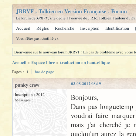
JRRVF - Tolkien en Version Française - Forum
Le forum de
JRRVF
, site dédié à l'oeuvre de J.R.R. Tolkien, l'auteur du
Se
Accueil
Règles
Recherche
Inscription
Identification
Vous n'êtes pas identifié(e).
Bienvenue sur le nouveau forum JRRVF ! En cas de problème avec votre lo
Accueil
»
Espace libre
»
traduction en haut-elfique
1
Pages :
bas de page
03-08-2012 08:19
punky crow
Inscription : 2012
Bonjours,
Messages : 1
Dans pas longuetemp je
voudrai faire marquer
mais j'ai cherché je 
quelqu'un aurez la gen