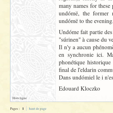
many names for these 
undómë, the former m
undómë to the evenin
Undóme fait partie de
"súrinen" à cause du v
Il n'y a aucun phénom
en synchronie ici. Ma
phonétique historique 
final de l'eldarin com
Dans undómiel le i n'es
Edouard Kloczko
Hors ligne
1
Pages :
haut de page