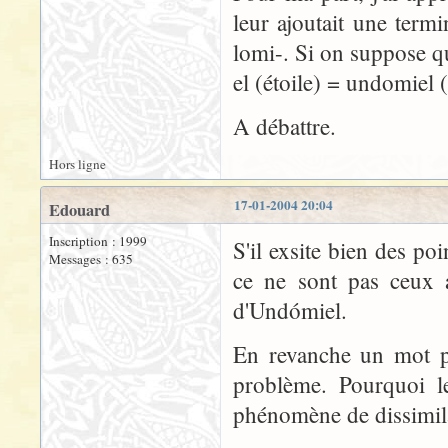
leur ajoutait une term
lomi-. Si on suppose 
el (étoile) = undomiel (
A débattre.
Hors ligne
17-01-2004 20:04
Edouard
Inscription : 1999
S'il exsite bien des po
Messages : 635
ce ne sont pas ceux a
d'Undómiel.
En revanche un mot pu
problème. Pourquoi le
phénomène de dissimila