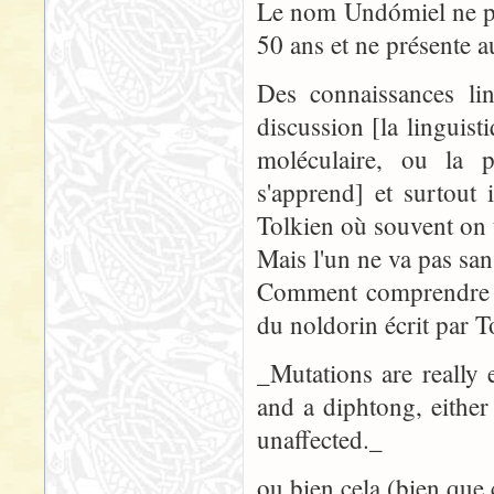
Le nom Undómiel ne po
50 ans et ne présente a
Des connaissances lin
discussion [la linguis
moléculaire, ou la 
s'apprend] et surtout i
Tolkien où souvent on 
Mais l'un ne va pas sans
Comment comprendre q
du noldorin écrit par To
_Mutations are really e
and a diphtong, either
unaffected._
ou bien cela (bien que 