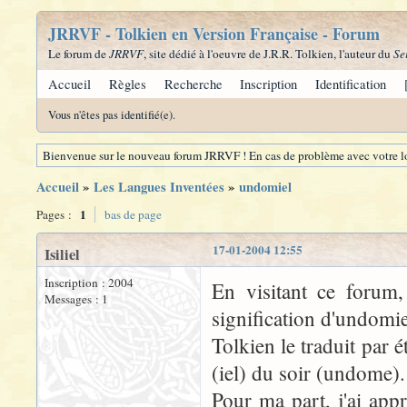
JRRVF - Tolkien en Version Française - Forum
Le forum de
JRRVF
, site dédié à l'oeuvre de J.R.R. Tolkien, l'auteur du
Se
Accueil
Règles
Recherche
Inscription
Identification
Vous n'êtes pas identifié(e).
Bienvenue sur le nouveau forum JRRVF ! En cas de problème avec votre lo
Accueil
»
Les Langues Inventées
»
undomiel
1
Pages :
bas de page
17-01-2004 12:55
Isiliel
Inscription : 2004
En visitant ce forum
Messages : 1
signification d'undomie
Tolkien le traduit par é
(iel) du soir (undome).
Pour ma part, j'ai ap