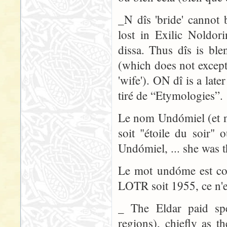
_N dîs 'bride' cannot 
lost in Exilic Noldor
dissa. Thus dîs is ble
(which does not except
'wife'). ON dî is a lat
tiré de “Etymologies”.
Le nom Undómiel (et 
soit "étoile du soir" 
Undómiel, ... she was t
Le mot undóme est con
LOTR soit 1955, ce n'
_ The Eldar paid spec
regions), chiefly as t