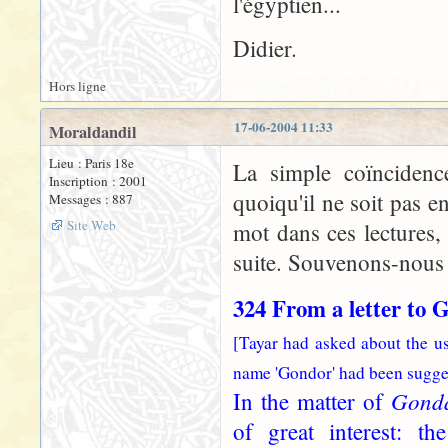
l'égyptien...
Didier.
Hors ligne
17-06-2004 11:33
Moraldandil
Lieu : Paris 18e
La simple coïncidenc
Inscription : 2001
quoiqu'il ne soit pas 
Messages : 887
Site Web
mot dans ces lectures, q
suite. Souvenons-nous 
324 From a letter to 
[Tayar had asked about the u
name 'Gondor' had been sugge
Gond
In the matter of
of great interest: th