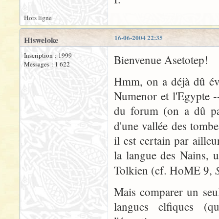
Hors ligne
16-06-2004 22:35
Hisweloke
Inscription : 1999
Bienvenue Asetotep!
Messages : 1 622
Hmm, on a déjà dû évo
Numenor et l'Egypte --
du forum (on a dû pa
d'une vallée des tomb
il est certain par ail
la langue des Nains, 
Tolkien (cf. HoME 9,
Mais comparer un seul 
langues elfiques (q