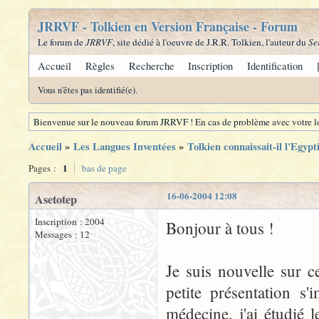
JRRVF - Tolkien en Version Française - Forum
Le forum de
JRRVF
, site dédié à l'oeuvre de J.R.R. Tolkien, l'auteur du
Se
Accueil
Règles
Recherche
Inscription
Identification
Vous n'êtes pas identifié(e).
Bienvenue sur le nouveau forum JRRVF ! En cas de problème avec votre lo
Accueil
»
Les Langues Inventées
»
Tolkien connaissait-il l'Egypt
1
Pages :
bas de page
16-06-2004 12:08
Asetotep
Inscription : 2004
Bonjour à tous !
Messages : 12
Je suis nouvelle sur c
petite présentation s
médecine, j'ai étudié l