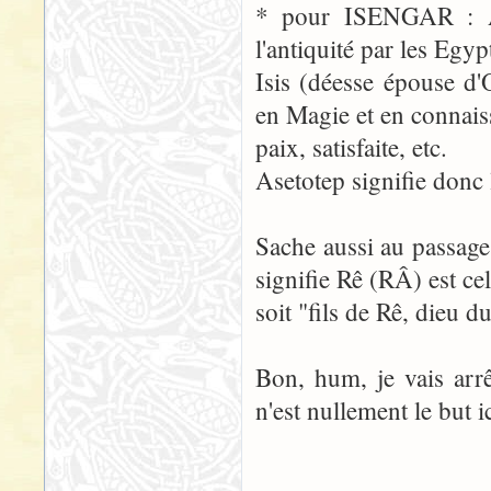
* pour ISENGAR : As
l'antiquité par les Egy
Isis (déesse épouse d'
en Magie et en connais
paix, satisfaite, etc.
Asetotep signifie donc l
Sache aussi au passag
signifie Rê (RÂ) est c
soit "fils de Rê, dieu du
Bon, hum, je vais arrê
n'est nullement le but ic