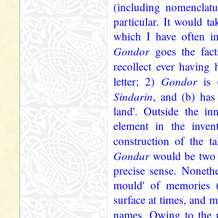
(including nomenclat
particular. It would t
which I have often in
Gondor
goes the fact
recollect ever having
Gondor
letter; 2)
is (
Sindarin
, and (b) has 
land'. Outside the in
element in the inven
construction of the t
Gondar
would be two d
precise sense. Nonethe
mould' of memories (
surface at times, and m
names. Owing to the p