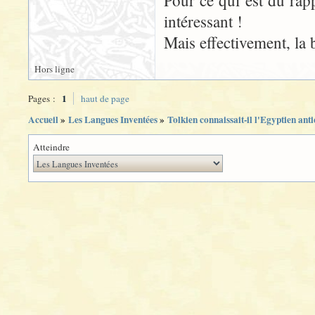
Pour ce qui est du rapp
intéressant !
Mais effectivement, la b
Hors ligne
1
Pages :
haut de page
Accueil
»
Les Langues Inventées
»
Tolkien connaissait-il l'Egyptien ant
Atteindre